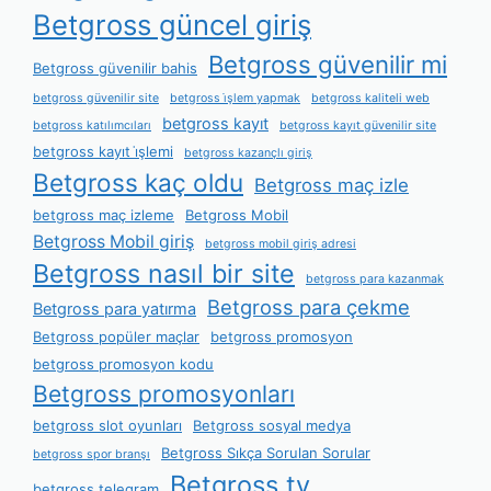
Betgross güncel giriş
Betgross güvenilir mi
Betgross güvenilir bahis
betgross güvenilir site
betgross i̇şlem yapmak
betgross kaliteli web
betgross kayıt
betgross katılımcıları
betgross kayıt güvenilir site
betgross kayıt i̇şlemi
betgross kazançlı giriş
Betgross kaç oldu
Betgross maç izle
betgross maç izleme
Betgross Mobil
Betgross Mobil giriş
betgross mobil giriş adresi
Betgross nasıl bir site
betgross para kazanmak
Betgross para çekme
Betgross para yatırma
Betgross popüler maçlar
betgross promosyon
betgross promosyon kodu
Betgross promosyonları
betgross slot oyunları
Betgross sosyal medya
Betgross Sıkça Sorulan Sorular
betgross spor branşı
Betgross tv
betgross telegram