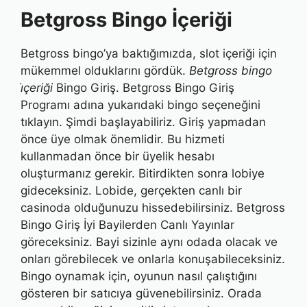
Betgross Bingo İçeriği
Betgross bingo’ya baktığımızda, slot içeriği için
mükemmel olduklarını gördük.
Betgross bingo
i̇çeriği
Bingo Giriş. Betgross Bingo Giriş
Programı adına yukarıdaki bingo seçeneğini
tıklayın. Şimdi başlayabiliriz. Giriş yapmadan
önce üye olmak önemlidir. Bu hizmeti
kullanmadan önce bir üyelik hesabı
oluşturmanız gerekir. Bitirdikten sonra lobiye
gideceksiniz. Lobide, gerçekten canlı bir
casinoda olduğunuzu hissedebilirsiniz. Betgross
Bingo Giriş İyi Bayilerden Canlı Yayınlar
göreceksiniz. Bayi sizinle aynı odada olacak ve
onları görebilecek ve onlarla konuşabileceksiniz.
Bingo oynamak için, oyunun nasıl çalıştığını
gösteren bir satıcıya güvenebilirsiniz. Orada