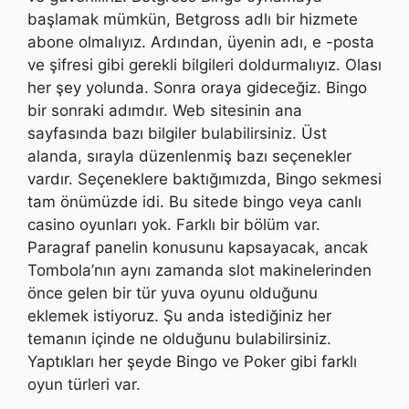
başlamak mümkün, Betgross adlı bir hizmete
abone olmalıyız. Ardından, üyenin adı, e -posta
ve şifresi gibi gerekli bilgileri doldurmalıyız. Olası
her şey yolunda. Sonra oraya gideceğiz. Bingo
bir sonraki adımdır. Web sitesinin ana
sayfasında bazı bilgiler bulabilirsiniz. Üst
alanda, sırayla düzenlenmiş bazı seçenekler
vardır. Seçeneklere baktığımızda, Bingo sekmesi
tam önümüzde idi. Bu sitede bingo veya canlı
casino oyunları yok. Farklı bir bölüm var.
Paragraf panelin konusunu kapsayacak, ancak
Tombola’nın aynı zamanda slot makinelerinden
önce gelen bir tür yuva oyunu olduğunu
eklemek istiyoruz. Şu anda istediğiniz her
temanın içinde ne olduğunu bulabilirsiniz.
Yaptıkları her şeyde Bingo ve Poker gibi farklı
oyun türleri var.