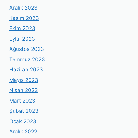
Aralık 2023
Kasım 2023
Ekim 2023
Eylül 2023
Ağustos 2023
Temmuz 2023
Haziran 2023
Mayıs 2023
Nisan 2023
Mart 2023
Şubat 2023
Ocak 2023
Aralık 2022