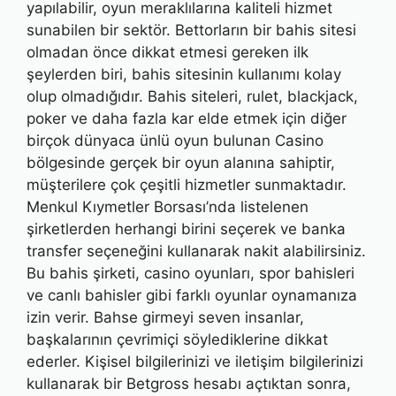
yapılabilir, oyun meraklılarına kaliteli hizmet
sunabilen bir sektör. Bettorların bir bahis sitesi
olmadan önce dikkat etmesi gereken ilk
şeylerden biri, bahis sitesinin kullanımı kolay
olup olmadığıdır. Bahis siteleri, rulet, blackjack,
poker ve daha fazla kar elde etmek için diğer
birçok dünyaca ünlü oyun bulunan Casino
bölgesinde gerçek bir oyun alanına sahiptir,
müşterilere çok çeşitli hizmetler sunmaktadır.
Menkul Kıymetler Borsası’nda listelenen
şirketlerden herhangi birini seçerek ve banka
transfer seçeneğini kullanarak nakit alabilirsiniz.
Bu bahis şirketi, casino oyunları, spor bahisleri
ve canlı bahisler gibi farklı oyunlar oynamanıza
izin verir. Bahse girmeyi seven insanlar,
başkalarının çevrimiçi söylediklerine dikkat
ederler. Kişisel bilgilerinizi ve iletişim bilgilerinizi
kullanarak bir Betgross hesabı açtıktan sonra,