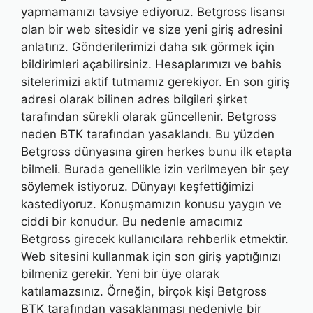
yapmamanızı tavsiye ediyoruz. Betgross lisansı
olan bir web sitesidir ve size yeni giriş adresini
anlatırız. Gönderilerimizi daha sık görmek için
bildirimleri açabilirsiniz. Hesaplarımızı ve bahis
sitelerimizi aktif tutmamız gerekiyor. En son giriş
adresi olarak bilinen adres bilgileri şirket
tarafından sürekli olarak güncellenir. Betgross
neden BTK tarafından yasaklandı. Bu yüzden
Betgross dünyasına giren herkes bunu ilk etapta
bilmeli. Burada genellikle izin verilmeyen bir şey
söylemek istiyoruz. Dünyayı keşfettiğimizi
kastediyoruz. Konuşmamızın konusu yaygın ve
ciddi bir konudur. Bu nedenle amacımız
Betgross girecek kullanıcılara rehberlik etmektir.
Web sitesini kullanmak için son giriş yaptığınızı
bilmeniz gerekir. Yeni bir üye olarak
katılamazsınız. Örneğin, birçok kişi Betgross
BTK tarafından yasaklanması nedeniyle bir