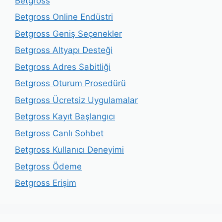
Betgross
Betgross Online Endüstri
Betgross Geniş Seçenekler
Betgross Altyapı Desteği
Betgross Adres Sabitliği
Betgross Oturum Prosedürü
Betgross Ücretsiz Uygulamalar
Betgross Kayıt Başlangıcı
Betgross Canlı Sohbet
Betgross Kullanıcı Deneyimi
Betgross Ödeme
Betgross Erişim