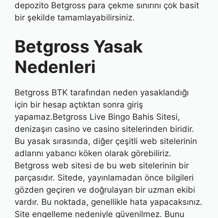
depozito Betgross para çekme sınırını çok basit
bir şekilde tamamlayabilirsiniz.
Betgross Yasak
Nedenleri
Betgross BTK tarafından neden yasaklandığı
için bir hesap açtıktan sonra giriş
yapamaz.Betgross Live Bingo Bahis Sitesi,
denizaşırı casino ve casino sitelerinden biridir.
Bu yasak sırasında, diğer çeşitli web sitelerinin
adlarını yabancı köken olarak görebiliriz.
Betgross web sitesi de bu web sitelerinin bir
parçasıdır. Sitede, yayınlamadan önce bilgileri
gözden geçiren ve doğrulayan bir uzman ekibi
vardır. Bu noktada, genellikle hata yapacaksınız.
Site engelleme nedeniyle güvenilmez. Bunu