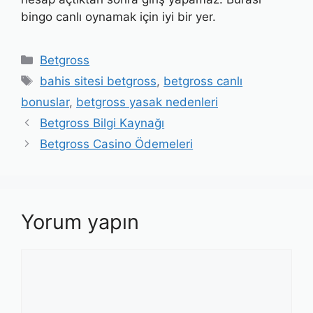
bingo canlı oynamak için iyi bir yer.
Kategoriler
Betgross
Etiketler
bahis sitesi betgross
,
betgross canlı
bonuslar
,
betgross yasak nedenleri
Betgross Bilgi Kaynağı
Betgross Casino Ödemeleri
Yorum yapın
Yorum