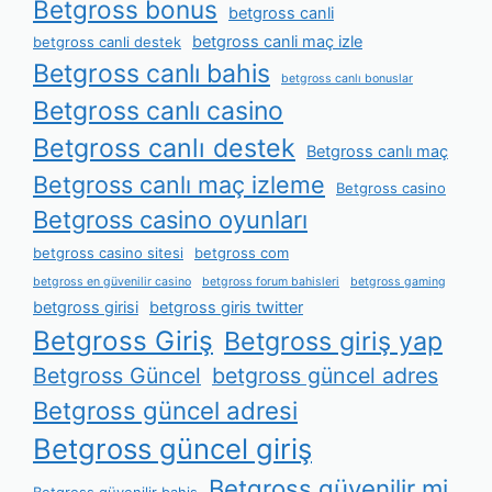
Betgross bonus
betgross canli
betgross canli maç izle
betgross canli destek
Betgross canlı bahis
betgross canlı bonuslar
Betgross canlı casino
Betgross canlı destek
Betgross canlı maç
Betgross canlı maç izleme
Betgross casino
Betgross casino oyunları
betgross casino sitesi
betgross com
betgross en güvenilir casino
betgross forum bahisleri
betgross gaming
betgross girisi
betgross giris twitter
Betgross Giriş
Betgross giriş yap
Betgross Güncel
betgross güncel adres
Betgross güncel adresi
Betgross güncel giriş
Betgross güvenilir mi