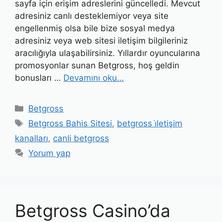
sayfa için erişim adreslerini güncelledi. Mevcut
adresiniz canlı desteklemiyor veya site
engellenmiş olsa bile bize sosyal medya
adresiniz veya web sitesi iletişim bilgileriniz
aracılığıyla ulaşabilirsiniz. Yıllardır oyuncularına
promosyonlar sunan Betgross, hoş geldin
bonusları …
Devamını oku…
Kategoriler
Betgross
Etiketler
Betgross Bahis Sitesi
,
betgross i̇letişim
kanalları
,
canli betgross
Yorum yap
Betgross Casino’da