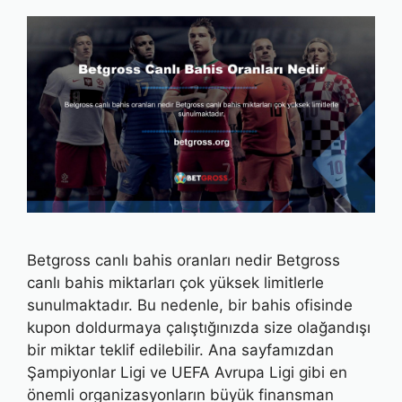
Betgross canlı bahis oranları nedir Betgross
canlı bahis miktarları çok yüksek limitlerle
sunulmaktadır. Bu nedenle, bir bahis ofisinde
kupon doldurmaya çalıştığınızda size olağandışı
bir miktar teklif edilebilir. Ana sayfamızdan
Şampiyonlar Ligi ve UEFA Avrupa Ligi gibi en
önemli organizasyonların büyük finansman