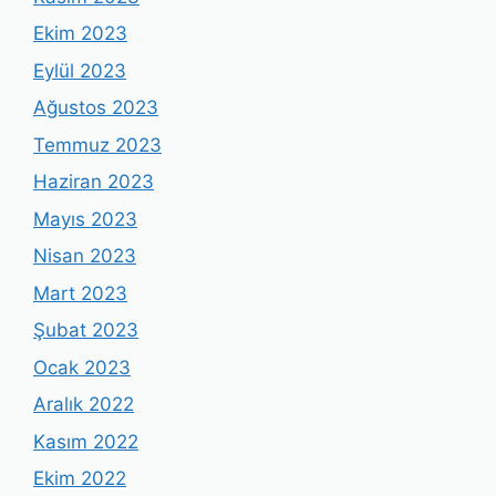
Ekim 2023
Eylül 2023
Ağustos 2023
Temmuz 2023
Haziran 2023
Mayıs 2023
Nisan 2023
Mart 2023
Şubat 2023
Ocak 2023
Aralık 2022
Kasım 2022
Ekim 2022