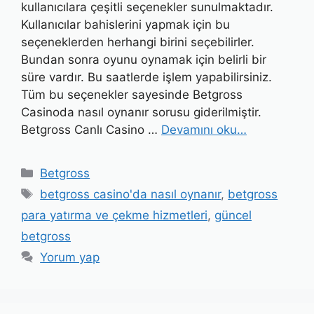
kullanıcılara çeşitli seçenekler sunulmaktadır.
Kullanıcılar bahislerini yapmak için bu
seçeneklerden herhangi birini seçebilirler.
Bundan sonra oyunu oynamak için belirli bir
süre vardır. Bu saatlerde işlem yapabilirsiniz.
Tüm bu seçenekler sayesinde Betgross
Casinoda nasıl oynanır sorusu giderilmiştir.
Betgross Canlı Casino …
Devamını oku…
Kategoriler
Betgross
Etiketler
betgross casino'da nasıl oynanır
,
betgross
para yatırma ve çekme hizmetleri
,
güncel
betgross
Yorum yap