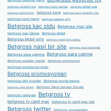
Betgross güvenilir bahis
betgross güvenilir site
betgross i̇şlem yapmak
betgross kaliteli web
betgross kayıt
betgross katılımcıları
betgross kayıt güvenilir site
betgross kayıt i̇şlemi
betgross kazançlı giriş
Betgross kaç oldu
Betgross maç izle
betgross maç izleme
Betgross Mobil
Betgross Mobil giriş
betgross mobil giriş adresi
Betgross nasıl bir site
betgross para kazanmak
Betgross para çekme
Betgross para yatırma
Betgross popüler maçlar
betgross promosyon
betgross promosyon kodu
Betgross promosyonları
betgross slot oyunları
Betgross sosyal medya
Betgross Sıkça Sorulan Sorular
betgross spor branşı
Betgross tv
betgross telegram
betgross tv canli maç
betgross tv canli maç izle
Betgross twitter
betgross uygulamaları