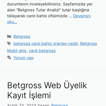
durumlarını inceleyebilirsiniz. Sayfamızda yer
alan “Betgross Tutar Analizi” tutar başlığına
tıklayarak canlı bahis ofisimizde …
Devamını
oku…
Kategoriler
Betgross
Etiketler
betgross canlı bahis oranları nedir
,
Betgross
Mobil giriş
,
canli betgross
Yorum yap
Betgross Web Üyelik
Kayıt İşlemi
Aralık 23, 2023
Yazarı:
Betgross