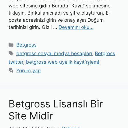
web sitesine gidin Burada “Kayıt” sekmesine
tıklayın. Bir kullanıcı adı ve şifre oluşturun. E-
posta adresinizi girin ve onaylayın Doğum
tarihinizi girin. Gizli …
Devamını oku…
Kategoriler
Betgross
Etiketler
betgross sosyal medya hesapları
,
Betgross
twitter
,
betgross web üyelik kayıt i̇şlemi
Yorum yap
Betgross Lisanslı Bir
Site Midir