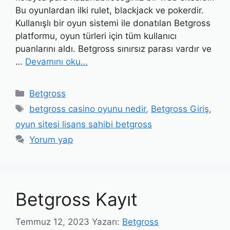
Bu oyunlardan ilki rulet, blackjack ve pokerdir.
Kullanışlı bir oyun sistemi ile donatılan Betgross
platformu, oyun türleri için tüm kullanıcı
puanlarını aldı. Betgross sınırsız parası vardır ve
…
Devamını oku…
Kategoriler
Betgross
Etiketler
betgross casino oyunu nedir
,
Betgross Giriş
,
oyun sitesi lisans sahibi betgross
Yorum yap
Betgross Kayıt
Temmuz 12, 2023
Yazarı:
Betgross