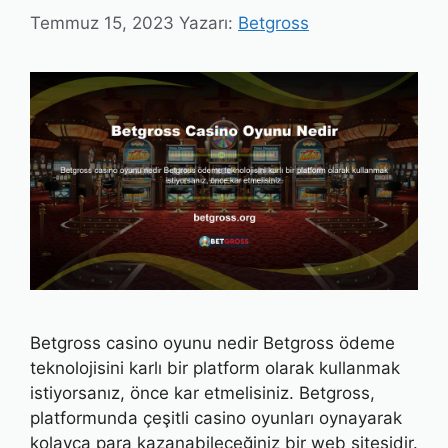
Temmuz 15, 2023
Yazarı:
Betgross
Betgross casino oyunu nedir Betgross ödeme
teknolojisini karlı bir platform olarak kullanmak
istiyorsanız, önce kar etmelisiniz. Betgross,
platformunda çeşitli casino oyunları oynayarak
kolayca para kazanabileceğiniz bir web sitesidir.