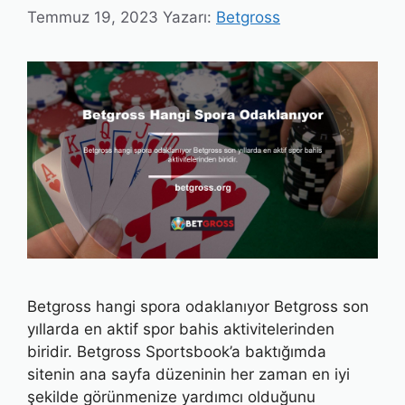
Temmuz 19, 2023
Yazarı:
Betgross
Betgross hangi spora odaklanıyor Betgross son
yıllarda en aktif spor bahis aktivitelerinden
biridir. Betgross Sportsbook’a baktığımda
sitenin ana sayfa düzeninin her zaman en iyi
şekilde görünmenize yardımcı olduğunu