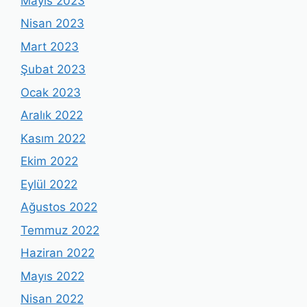
Mayıs 2023
Nisan 2023
Mart 2023
Şubat 2023
Ocak 2023
Aralık 2022
Kasım 2022
Ekim 2022
Eylül 2022
Ağustos 2022
Temmuz 2022
Haziran 2022
Mayıs 2022
Nisan 2022