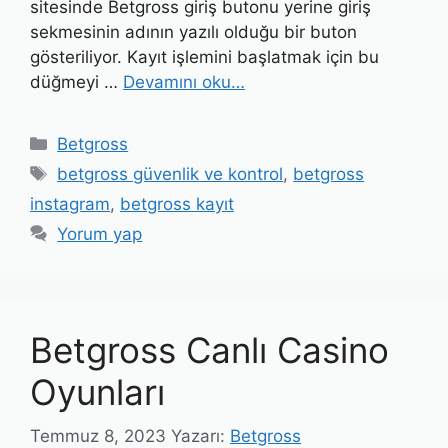
sitesinde Betgross giriş butonu yerine giriş
sekmesinin adının yazılı olduğu bir buton
gösteriliyor. Kayıt işlemini başlatmak için bu
düğmeyi …
Devamını oku…
Kategoriler
Betgross
Etiketler
betgross güvenlik ve kontrol
,
betgross
instagram
,
betgross kayıt
Yorum yap
Betgross Canlı Casino
Oyunları
Temmuz 8, 2023
Yazarı:
Betgross