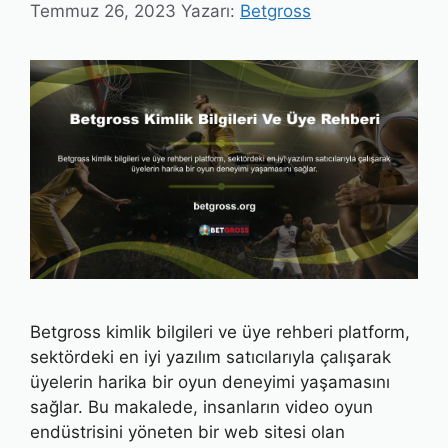
Temmuz 26, 2023
Yazarı:
Betgross
Betgross kimlik bilgileri ve üye rehberi platform,
sektördeki en iyi yazılım satıcılarıyla çalışarak
üyelerin harika bir oyun deneyimi yaşamasını
sağlar. Bu makalede, insanların video oyun
endüstrisini yöneten bir web sitesi olan