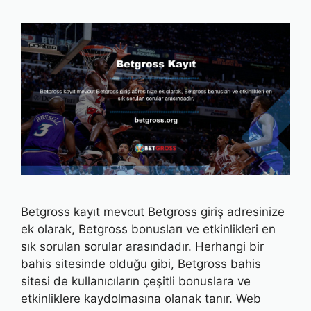
Betgross kayıt mevcut Betgross giriş adresinize
ek olarak, Betgross bonusları ve etkinlikleri en
sık sorulan sorular arasındadır. Herhangi bir
bahis sitesinde olduğu gibi, Betgross bahis
sitesi de kullanıcıların çeşitli bonuslara ve
etkinliklere kaydolmasına olanak tanır. Web