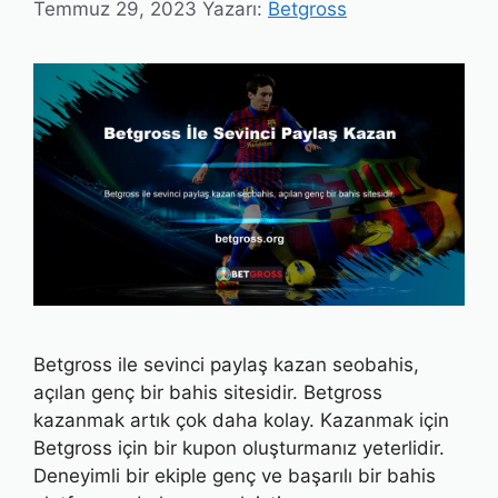
Temmuz 29, 2023
Yazarı:
Betgross
Betgross ile sevinci paylaş kazan seobahis,
açılan genç bir bahis sitesidir. Betgross
kazanmak artık çok daha kolay. Kazanmak için
Betgross için bir kupon oluşturmanız yeterlidir.
Deneyimli bir ekiple genç ve başarılı bir bahis