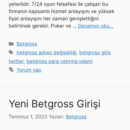
yeterlidir. 7/24 oyun felsefesi ile çalışan bu
firmanın kapsamlı hizmet anlayışını ve yüksek
fiyat anlayışını her zaman genişlettiğini
belirtmek gerekir. Poker ve …
Devamını oku…
Kategoriler
Betgross
Etiketler
betgross adres değişikliği
,
betgross giris
twitter
,
betgross para yatırma i̇şlemi
Yorum yap
Yeni Betgross Girişi
Temmuz 1, 2023
Yazarı:
Betgross