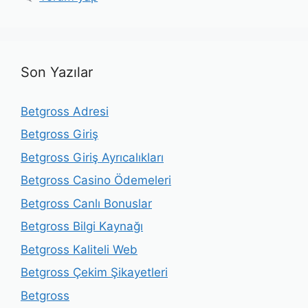
Son Yazılar
Betgross Adresi
Betgross Giriş
Betgross Giriş Ayrıcalıkları
Betgross Casino Ödemeleri
Betgross Canlı Bonuslar
Betgross Bilgi Kaynağı
Betgross Kaliteli Web
Betgross Çekim Şikayetleri
Betgross