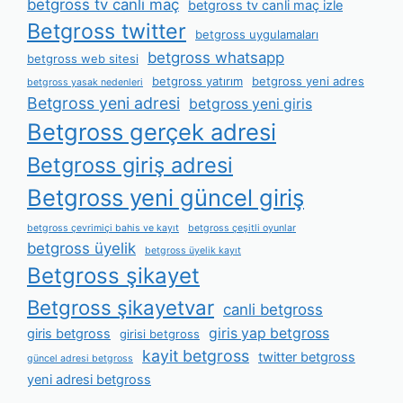
betgross tv canli maç
betgross tv canli maç izle
Betgross twitter
betgross uygulamaları
betgross whatsapp
betgross web sitesi
betgross yatırım
betgross yeni adres
betgross yasak nedenleri
Betgross yeni adresi
betgross yeni giris
Betgross gerçek adresi
Betgross giriş adresi
Betgross yeni güncel giriş
betgross çevrimiçi bahis ve kayıt
betgross çeşitli oyunlar
betgross üyelik
betgross üyelik kayıt
Betgross şikayet
Betgross şikayetvar
canli betgross
giris yap betgross
giris betgross
girisi betgross
kayit betgross
twitter betgross
güncel adresi betgross
yeni adresi betgross