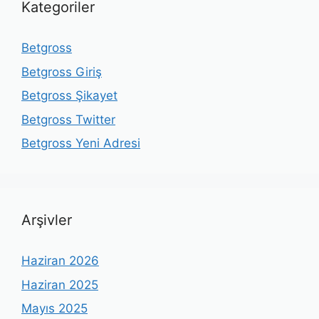
Kategoriler
Betgross
Betgross Giriş
Betgross Şikayet
Betgross Twitter
Betgross Yeni Adresi
Arşivler
Haziran 2026
Haziran 2025
Mayıs 2025