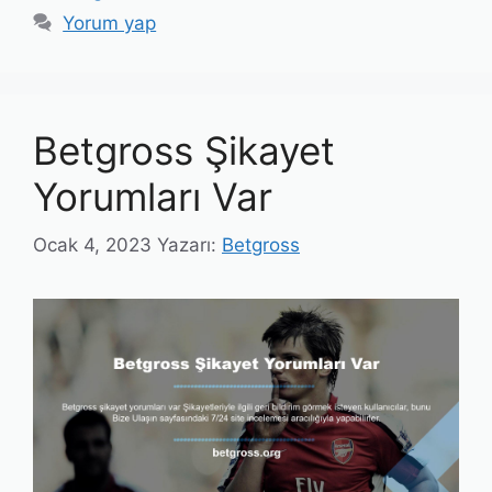
Yorum yap
Betgross Şikayet
Yorumları Var
Ocak 4, 2023
Yazarı:
Betgross