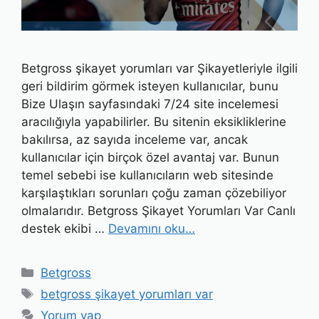
Betgross şikayet yorumları var Şikayetleriyle ilgili
geri bildirim görmek isteyen kullanıcılar, bunu
Bize Ulaşın sayfasındaki 7/24 site incelemesi
aracılığıyla yapabilirler. Bu sitenin eksikliklerine
bakılırsa, az sayıda inceleme var, ancak
kullanıcılar için birçok özel avantaj var. Bunun
temel sebebi ise kullanıcıların web sitesinde
karşılaştıkları sorunları çoğu zaman çözebiliyor
olmalarıdır. Betgross Şikayet Yorumları Var Canlı
destek ekibi …
Devamını oku…
Kategoriler
Betgross
Etiketler
betgross şikayet yorumları var
Yorum yap