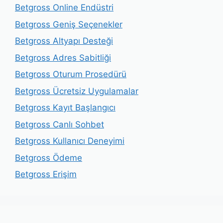
Betgross Online Endüstri
Betgross Geniş Seçenekler
Betgross Altyapı Desteği
Betgross Adres Sabitliği
Betgross Oturum Prosedürü
Betgross Ücretsiz Uygulamalar
Betgross Kayıt Başlangıcı
Betgross Canlı Sohbet
Betgross Kullanıcı Deneyimi
Betgross Ödeme
Betgross Erişim