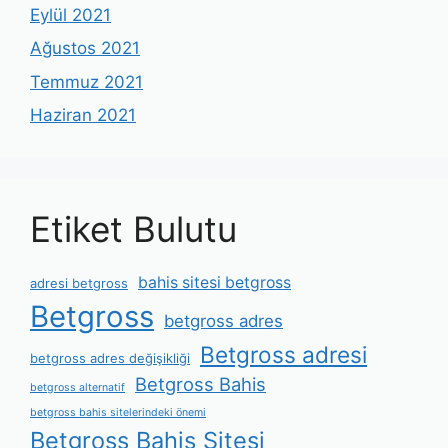
Eylül 2021
Ağustos 2021
Temmuz 2021
Haziran 2021
Etiket Bulutu
bahis sitesi betgross
adresi betgross
Betgross
betgross adres
Betgross adresi
betgross adres değişikliği
Betgross Bahis
betgross alternatif
betgross bahis sitelerindeki önemi
Betgross Bahis Sitesi