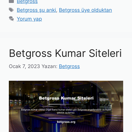
Kategoriler
Betgross
Etiketler
Betgross şu anki
,
Betgross üye olduktan
Yorum yap
Betgross Kumar Siteleri
Ocak 7, 2023
Yazarı:
Betgross