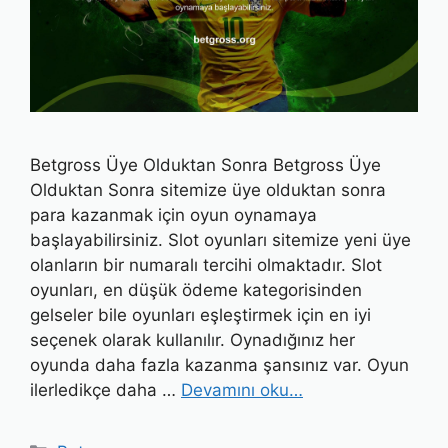
Betgross Üye Olduktan Sonra Betgross Üye
Olduktan Sonra sitemize üye olduktan sonra
para kazanmak için oyun oynamaya
başlayabilirsiniz. Slot oyunları sitemize yeni üye
olanların bir numaralı tercihi olmaktadır. Slot
oyunları, en düşük ödeme kategorisinden
gelseler bile oyunları eşleştirmek için en iyi
seçenek olarak kullanılır. Oynadığınız her
oyunda daha fazla kazanma şansınız var. Oyun
ilerledikçe daha …
Devamını oku…