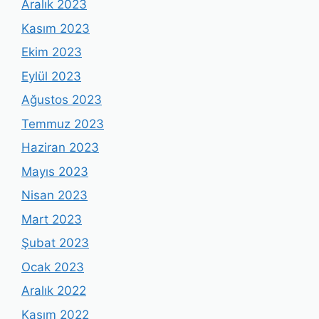
Aralık 2023
Kasım 2023
Ekim 2023
Eylül 2023
Ağustos 2023
Temmuz 2023
Haziran 2023
Mayıs 2023
Nisan 2023
Mart 2023
Şubat 2023
Ocak 2023
Aralık 2022
Kasım 2022