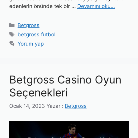
edenlerin önünde tek bir …
Devamını oku…
Kategoriler
Betgross
Etiketler
betgross futbol
Yorum yap
Betgross Casino Oyun
Seçenekleri
Ocak 14, 2023
Yazarı:
Betgross