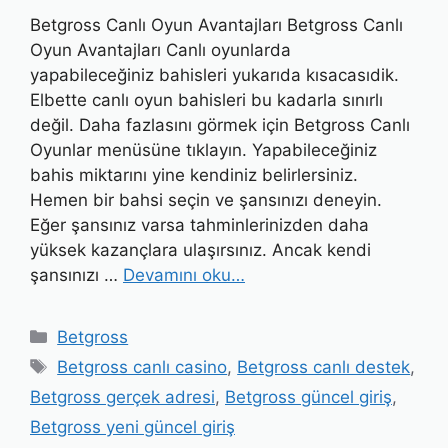
Betgross Canlı Oyun Avantajları Betgross Canlı
Oyun Avantajları Canlı oyunlarda
yapabileceğiniz bahisleri yukarıda kısacasıdik.
Elbette canlı oyun bahisleri bu kadarla sınırlı
değil. Daha fazlasını görmek için Betgross Canlı
Oyunlar menüsüne tıklayın. Yapabileceğiniz
bahis miktarını yine kendiniz belirlersiniz.
Hemen bir bahsi seçin ve şansınızı deneyin.
Eğer şansınız varsa tahminlerinizden daha
yüksek kazançlara ulaşırsınız. Ancak kendi
şansınızı …
Devamını oku…
Kategoriler
Betgross
Etiketler
Betgross canlı casino
,
Betgross canlı destek
,
Betgross gerçek adresi
,
Betgross güncel giriş
,
Betgross yeni güncel giriş