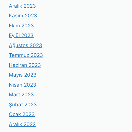
Aralık 2023
Kasım 2023
Ekim 2023
Eylül 2023
Ağustos 2023
Temmuz 2023
Haziran 2023
Mayıs 2023
Nisan 2023
Mart 2023
Şubat 2023
Ocak 2023
Aralık 2022