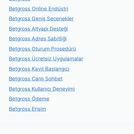
Betgross Online Endüstri
Betgross Geniş Seçenekler
Betgross Altyapı Desteği
Betgross Adres Sabitliği
Betgross Oturum Prosedürü
Betgross Ücretsiz Uygulamalar
Betgross Kayıt Başlangıcı
Betgross Canlı Sohbet
Betgross Kullanıcı Deneyimi
Betgross Ödeme
Betgross Erişim