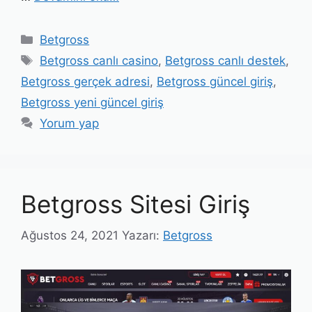
Kategoriler
Betgross
Etiketler
Betgross canlı casino
,
Betgross canlı destek
,
Betgross gerçek adresi
,
Betgross güncel giriş
,
Betgross yeni güncel giriş
Yorum yap
Betgross Sitesi Giriş
Ağustos 24, 2021
Yazarı:
Betgross