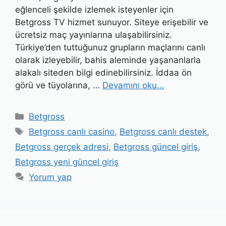
eğlenceli şekilde izlemek isteyenler için
Betgross TV hizmet sunuyor. Siteye erişebilir ve
ücretsiz maç yayınlarına ulaşabilirsiniz.
Türkiye’den tuttuğunuz grupların maçlarını canlı
olarak izleyebilir, bahis aleminde yaşananlarla
alakalı siteden bilgi edinebilirsiniz. İddaa ön
görü ve tüyolarına, …
Devamını oku…
Kategoriler
Betgross
Etiketler
Betgross canlı casino
,
Betgross canlı destek
,
Betgross gerçek adresi
,
Betgross güncel giriş
,
Betgross yeni güncel giriş
Yorum yap