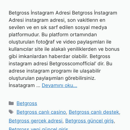
Betgross İnstagram Adresi Betgross İnstagram
Adresi instagram adresi, son vakitlerın en
sevilen ve en sık sarf edilen sosyal medya
platformudur. Bu platform ortamından
oluşturulan fotoğraf ve video paylaşımları ile
kullanıcılar site ile alakalı yeniliklerden ve bonus
gibi imkanlardan haberdar olabilir. Betgross
instagram adresi Betgrosscomofficial’ dir. Bu
adrese instagram programı ile ulaşabilir
oluşturulan paylaşımları görebilirsiniz.
İnsatagram …
Devamını oku…
Kategoriler
Betgross
Etiketler
Betgross canlı casino
,
Betgross canlı destek
,
Betgross gerçek adresi
,
Betgross güncel giriş
,
Betgross yeni güncel giriş