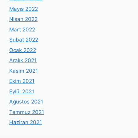
Mayıs 2022
Nisan 2022
Mart 2022
Şubat 2022
Ocak 2022
Aralık 2021
Kasım 2021
Ekim 2021
Eylül 2021
Ağustos 2021
Temmuz 2021
Haziran 2021