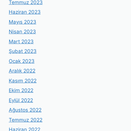
Temmuz 2023
Haziran 2023
Mayıs 2023
Nisan 2023
Mart 2023
Şubat 2023
Ocak 2023
Aralık 2022
Kasım 2022
Ekim 2022
Eylül 2022
Ağustos 2022
Temmuz 2022
Haziran 2022