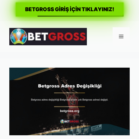
BETGROSS GİRİŞ İÇİN TIKLAYINIZ!
İçeriğe
atla
Menü