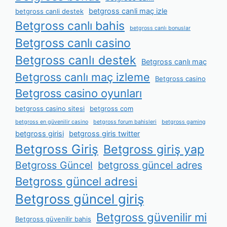
betgross canli maç izle
betgross canli destek
Betgross canlı bahis
betgross canlı bonuslar
Betgross canlı casino
Betgross canlı destek
Betgross canlı maç
Betgross canlı maç izleme
Betgross casino
Betgross casino oyunları
betgross casino sitesi
betgross com
betgross en güvenilir casino
betgross forum bahisleri
betgross gaming
betgross girisi
betgross giris twitter
Betgross Giriş
Betgross giriş yap
Betgross Güncel
betgross güncel adres
Betgross güncel adresi
Betgross güncel giriş
Betgross güvenilir mi
Betgross güvenilir bahis