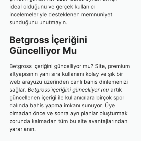
ideal olduğunu ve gerçek kullanıcı
incelemeleriyle desteklenen memnuniyet
sunduğunu unutmayın.
Betgross İçeriğini
Güncelliyor Mu
Betgross içeriğini güncelliyor mu? Site, premium
altyapısının yanı sıra kullanımı kolay ve şık bir
web arayüzü üzerinden canlı bahis dinlemenizi
sağlar.
Betgross i̇çeriğini güncelliyor mu
artık
güncellenen içeriği ile kullanıcılara birçok spor
dalında bahis yapma imkanı sunuyor. Üye
olmadan önce ve sonra ayrı planlar oluşturmak
zorunda kalmadan tüm bu site avantajlarından
yararlanın.