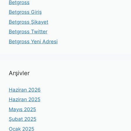
Betgross
Betgross Giriş
Betgross Şikayet
Betgross Twitter
Betgross Yeni Adresi
Arşivler
Haziran 2026
Haziran 2025
Mayıs 2025
Şubat 2025
Ocak 2025