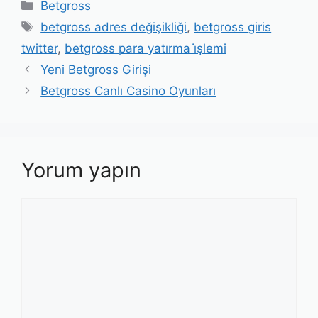
Kategoriler
Betgross
Etiketler
betgross adres değişikliği
,
betgross giris
twitter
,
betgross para yatırma i̇şlemi
Yeni Betgross Girişi
Betgross Canlı Casino Oyunları
Yorum yapın
Yorum