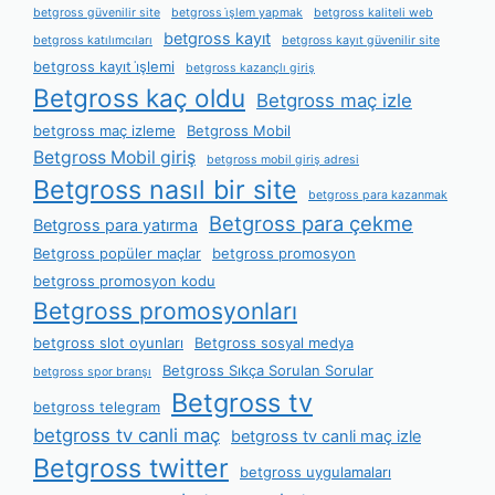
betgross güvenilir site
betgross i̇şlem yapmak
betgross kaliteli web
betgross kayıt
betgross katılımcıları
betgross kayıt güvenilir site
betgross kayıt i̇şlemi
betgross kazançlı giriş
Betgross kaç oldu
Betgross maç izle
betgross maç izleme
Betgross Mobil
Betgross Mobil giriş
betgross mobil giriş adresi
Betgross nasıl bir site
betgross para kazanmak
Betgross para çekme
Betgross para yatırma
Betgross popüler maçlar
betgross promosyon
betgross promosyon kodu
Betgross promosyonları
betgross slot oyunları
Betgross sosyal medya
Betgross Sıkça Sorulan Sorular
betgross spor branşı
Betgross tv
betgross telegram
betgross tv canli maç
betgross tv canli maç izle
Betgross twitter
betgross uygulamaları