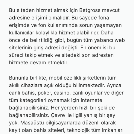
Bu siteden hizmet almak için Betgross mevcut
adresine erişimi olmalıdır. Bu sayede fona
erişimde ve fon kullanımında sorun yaşamayan
kullanıcılar kolaylıkla hizmet alabilirler. Daha
önce de belirtildiği gibi, bugün tüm yabancı web
sitelerinin giriş adresi değişti. En önemlisi bu
süreci takip etmek ve sitedeki son adresten
hizmete devam etmektir.
Bununla birlikte, mobil özellikli şirketlerin tüm
akıllı cihazlara açık olduğu bilinmektedir. Ayrıca
canlı bahis, poker, casino, canlı oyunlar ve diğer
tüm kategorileri oynamak için internete
bağlanabilirsiniz. Her yerden hızlı bir şekilde
bağlanabilirsiniz. Çevre ile ilgili yanlış bir şey
yok. Masaüstü bilgisayarlarda düzenli olarak
kayıt olan bahis siteleri, teknolojik tüm imkanları