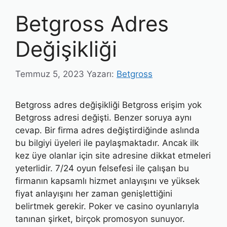
Betgross Adres
Değişikliği
Temmuz 5, 2023
Yazarı:
Betgross
Betgross adres değişikliği Betgross erişim yok
Betgross adresi değişti. Benzer soruya aynı
cevap. Bir firma adres değiştirdiğinde aslında
bu bilgiyi üyeleri ile paylaşmaktadır. Ancak ilk
kez üye olanlar için site adresine dikkat etmeleri
yeterlidir. 7/24 oyun felsefesi ile çalışan bu
firmanın kapsamlı hizmet anlayışını ve yüksek
fiyat anlayışını her zaman genişlettiğini
belirtmek gerekir. Poker ve casino oyunlarıyla
tanınan şirket, birçok promosyon sunuyor.