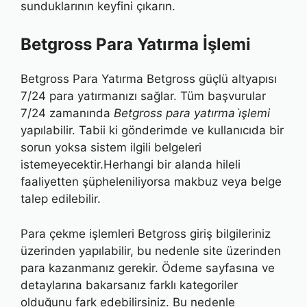
sunduklarının keyfini çıkarın.
Betgross Para Yatırma İşlemi
Betgross Para Yatırma Betgross güçlü altyapısı
7/24 para yatırmanızı sağlar. Tüm başvurular
7/24 zamanında
Betgross para yatırma i̇şlemi
yapılabilir. Tabii ki gönderimde ve kullanıcıda bir
sorun yoksa sistem ilgili belgeleri
istemeyecektir.Herhangi bir alanda hileli
faaliyetten şüpheleniliyorsa makbuz veya belge
talep edilebilir.
Para çekme işlemleri Betgross giriş bilgileriniz
üzerinden yapılabilir, bu nedenle site üzerinden
para kazanmanız gerekir. Ödeme sayfasına ve
detaylarına bakarsanız farklı kategoriler
olduğunu fark edebilirsiniz. Bu nedenle