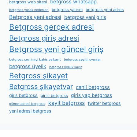
betgross whatsapp
betgross web sitesi
betgross yatırım
betgross yeni adres
betgross yasak nedenleri
Betgross yeni adresi
betgross yeni giris
Betgross gerçek adresi
Betgross giriş adresi
Betgross yeni güncel giriş
betgross çevrimiçi bahis ve kayıt
betgross çeşitli oyunlar
betgross üyelik
betgross üyelik kayıt
Betgross şikayet
Betgross şikayetvar
canli betgross
giris yap betgross
giris betgross
girisi betgross
kayit betgross
twitter betgross
güncel adresi betgross
yeni adresi betgross