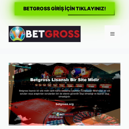
BETGROSS GİRİŞ İÇİN TIKLAYINIZ!
İçeriğe
atla
Menü