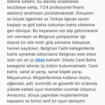
ödeme sistemi, bu alanda uluslararası
tecrübeye sahip, 7/24 profesyonel finans
ekibimiz tarafından yürütülmektedir. Dünyanın
en büyük liglerinde ve Türkiye liginde sezon
başladı ve gizli bahis tutkunları bahis sitelerine
geri dönüyor. Bu heyecanın sizi alıp götürmesine
izin vermeyin ve
Betgross şampiyonlar ligi
lisanslı bir site midir
giriş adresine tıklayarak
hemen kaydolun. Betgross Farklı kategorilerde
bahis oynamak istiyorsanız Betgross web sitesi
sizin için en iyi
Vbet
bahistir. Sitede Canlı Bahis
kategorisi altında üç bölüm bulunmaktadır. Canlı
bahis, sanal at yarışı, sanal köpek yarışı.
Misyonumuz: Müşterilerimize kullanıcı dostu,
eğlenceli, adil, kontrollü ve güvenilir bir ortamda
yüksek kaliteli oyun hizmetleri sunmak istiyoruz.
Amacımız, dünya çapındaki müşterilerimize
kapsamlı ve birinci sınıf bir oyun deneyimi