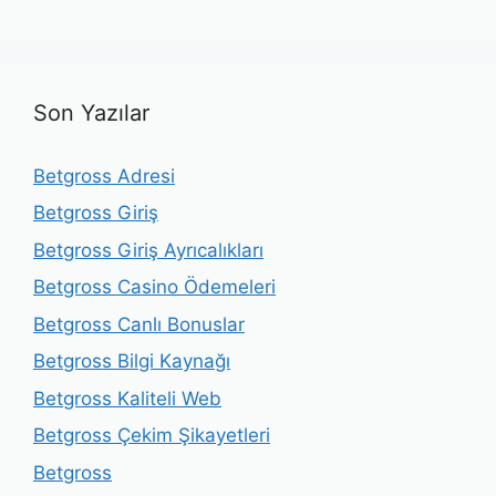
Son Yazılar
Betgross Adresi
Betgross Giriş
Betgross Giriş Ayrıcalıkları
Betgross Casino Ödemeleri
Betgross Canlı Bonuslar
Betgross Bilgi Kaynağı
Betgross Kaliteli Web
Betgross Çekim Şikayetleri
Betgross