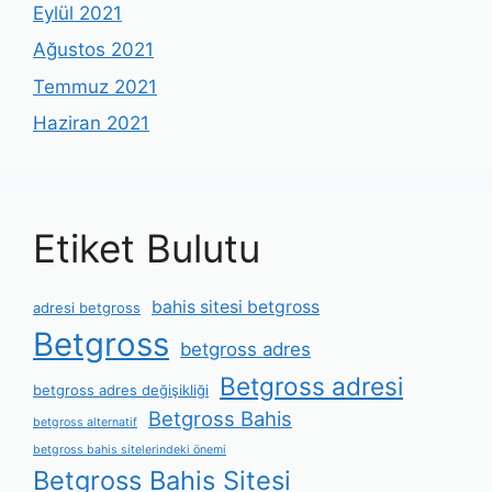
Eylül 2021
Ağustos 2021
Temmuz 2021
Haziran 2021
Etiket Bulutu
bahis sitesi betgross
adresi betgross
Betgross
betgross adres
Betgross adresi
betgross adres değişikliği
Betgross Bahis
betgross alternatif
betgross bahis sitelerindeki önemi
Betgross Bahis Sitesi