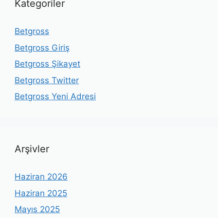
Kategoriler
Betgross
Betgross Giriş
Betgross Şikayet
Betgross Twitter
Betgross Yeni Adresi
Arşivler
Haziran 2026
Haziran 2025
Mayıs 2025