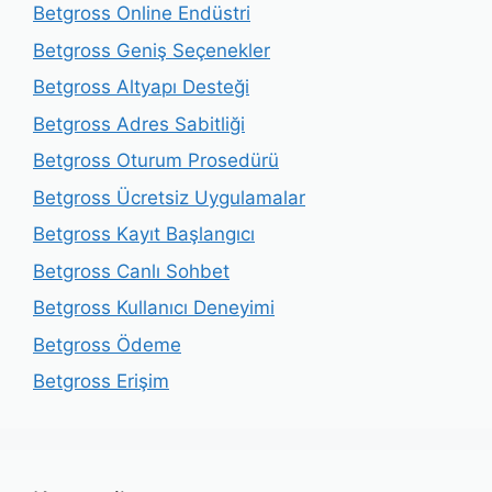
Betgross Online Endüstri
Betgross Geniş Seçenekler
Betgross Altyapı Desteği
Betgross Adres Sabitliği
Betgross Oturum Prosedürü
Betgross Ücretsiz Uygulamalar
Betgross Kayıt Başlangıcı
Betgross Canlı Sohbet
Betgross Kullanıcı Deneyimi
Betgross Ödeme
Betgross Erişim