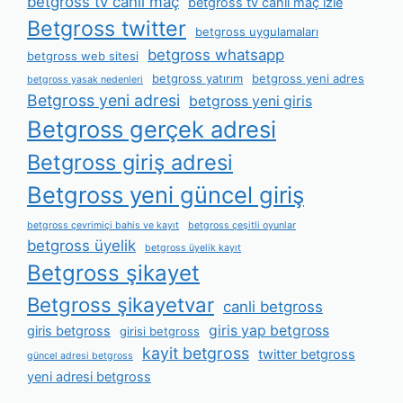
betgross tv canli maç
betgross tv canli maç izle
Betgross twitter
betgross uygulamaları
betgross whatsapp
betgross web sitesi
betgross yatırım
betgross yeni adres
betgross yasak nedenleri
Betgross yeni adresi
betgross yeni giris
Betgross gerçek adresi
Betgross giriş adresi
Betgross yeni güncel giriş
betgross çevrimiçi bahis ve kayıt
betgross çeşitli oyunlar
betgross üyelik
betgross üyelik kayıt
Betgross şikayet
Betgross şikayetvar
canli betgross
giris yap betgross
giris betgross
girisi betgross
kayit betgross
twitter betgross
güncel adresi betgross
yeni adresi betgross