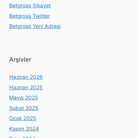
Betgross Şikayet
Betgross Twitter
Betgross Yeni Adresi
Arşivler
Haziran 2026
Haziran 2025
Mayıs 2025
Şubat 2025
Ocak 2025
Kasım 2024