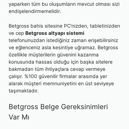
yaparken tüm bu oluşumların mevcut olması sizi
endişelendirmemelidir.
Betgross bahis sitesine PC’nizden, tabletinizden
ve cep
Betgross altyapı sistemi
telefonunuzdan istediğiniz zaman erişebilirsiniz
ve eğlenceniz asla kesintiye uğramaz. Betgross
özellikle müşterilerin güvenini kazanma
konusunda hassas olduğu için başka sitelere
bakmadan tüm ihtiyaçlara cevap vermeye
çalışır. %100 güvenilir firmalar arasında yer
alarak müşteri memnuniyetini en üst seviyeye
taşımaktadır.
Betgross Belge Gereksinimleri
Var Mı