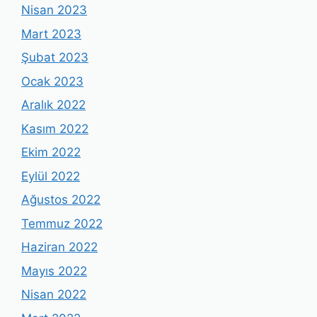
Nisan 2023
Mart 2023
Şubat 2023
Ocak 2023
Aralık 2022
Kasım 2022
Ekim 2022
Eylül 2022
Ağustos 2022
Temmuz 2022
Haziran 2022
Mayıs 2022
Nisan 2022