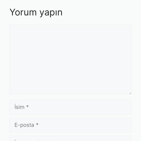
Yorum yapın
Yorum
İsim
E-
posta
İnternet