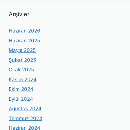
Arşivler
Haziran 2026
Haziran 2025
Mayıs 2025
Şubat 2025
Ocak 2025
Kasım 2024
Ekim 2024
Eylül 2024
Ağustos 2024
Temmuz 2024
Haziran 2024