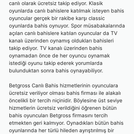
canlı olarak ücretsiz takip ediyor. Klasik
oyunlarda canlı bahislere katılmak isteyen bahis
oyuncular gerçek bir rakibe karşı classic
oyunlarda bahis oynuyor. Spor müsabakalarında
açılan canlı bahislere katılan oyuncular da TV
kanalı üzerinden oynamış oldukları bahisleri
takip ediyor. TV kanalı üzerinden bahis
oynamadan önce de her oyuncu oynamak
istediği oyunu takip ederek yorumlarda
bulunduktan sonra bahis oynayabiliyor.
Betgross Canlı Bahis hizmetlerinin oyunculara
ücretsiz veriliyor olması bahis firması ile alakalı
öncelikli bir tercih niçinidir. Böylesine üst seviye
hizmetlerin ücretsiz verildiğini öğrenen bütün
bahis oyuncuları Betgross firmasını tercih
etmekten geri kalmıyor. Oynadıkları bütün bahis
oyunlarında her türlü hileden ayrıştırılmış bir