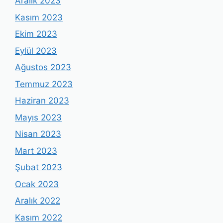
Aralık 2023
Kasım 2023
Ekim 2023
Eylül 2023
Ağustos 2023
Temmuz 2023
Haziran 2023
Mayıs 2023
Nisan 2023
Mart 2023
Şubat 2023
Ocak 2023
Aralık 2022
Kasım 2022