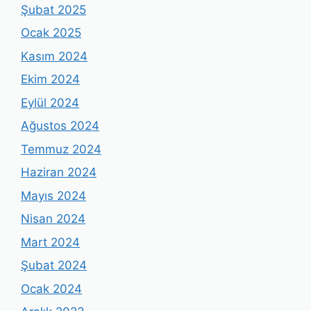
Şubat 2025
Ocak 2025
Kasım 2024
Ekim 2024
Eylül 2024
Ağustos 2024
Temmuz 2024
Haziran 2024
Mayıs 2024
Nisan 2024
Mart 2024
Şubat 2024
Ocak 2024