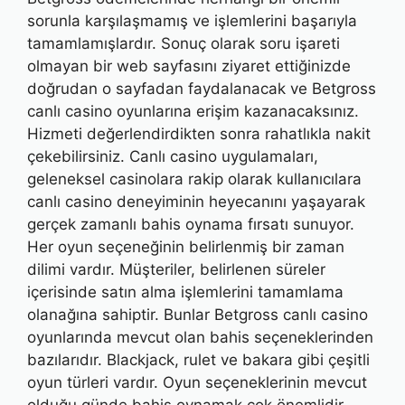
sorunla karşılaşmamış ve işlemlerini başarıyla
tamamlamışlardır. Sonuç olarak soru işareti
olmayan bir web sayfasını ziyaret ettiğinizde
doğrudan o sayfadan faydalanacak ve Betgross
canlı casino oyunlarına erişim kazanacaksınız.
Hizmeti değerlendirdikten sonra rahatlıkla nakit
çekebilirsiniz. Canlı casino uygulamaları,
geleneksel casinolara rakip olarak kullanıcılara
canlı casino deneyiminin heyecanını yaşayarak
gerçek zamanlı bahis oynama fırsatı sunuyor.
Her oyun seçeneğinin belirlenmiş bir zaman
dilimi vardır. Müşteriler, belirlenen süreler
içerisinde satın alma işlemlerini tamamlama
olanağına sahiptir. Bunlar Betgross canlı casino
oyunlarında mevcut olan bahis seçeneklerinden
bazılarıdır. Blackjack, rulet ve bakara gibi çeşitli
oyun türleri vardır. Oyun seçeneklerinin mevcut