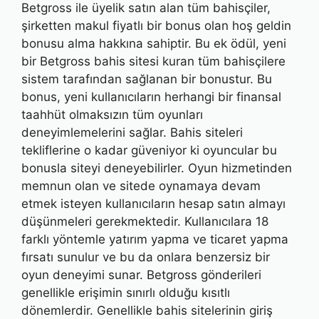
Betgross ile üyelik satın alan tüm bahisçiler,
şirketten makul fiyatlı bir bonus olan hoş geldin
bonusu alma hakkına sahiptir. Bu ek ödül, yeni
bir Betgross bahis sitesi kuran tüm bahisçilere
sistem tarafından sağlanan bir bonustur. Bu
bonus, yeni kullanıcıların herhangi bir finansal
taahhüt olmaksızın tüm oyunları
deneyimlemelerini sağlar. Bahis siteleri
tekliflerine o kadar güveniyor ki oyuncular bu
bonusla siteyi deneyebilirler. Oyun hizmetinden
memnun olan ve sitede oynamaya devam
etmek isteyen kullanıcıların hesap satın almayı
düşünmeleri gerekmektedir. Kullanıcılara 18
farklı yöntemle yatırım yapma ve ticaret yapma
fırsatı sunulur ve bu da onlara benzersiz bir
oyun deneyimi sunar. Betgross gönderileri
genellikle erişimin sınırlı olduğu kısıtlı
dönemlerdir. Genellikle bahis sitelerinin giriş