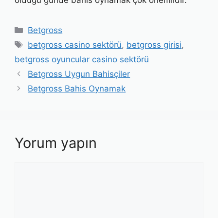
olduğu günde bahis oynamak çok önemlidir.
Kategoriler
Betgross
Etiketler
betgross casino sektörü
,
betgross girisi
,
betgross oyuncular casino sektörü
Betgross Uygun Bahisçiler
Betgross Bahis Oynamak
Yorum yapın
Yorum