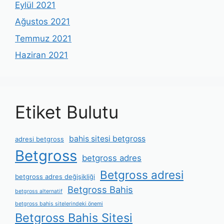
Eylül 2021
Ağustos 2021
Temmuz 2021
Haziran 2021
Etiket Bulutu
bahis sitesi betgross
adresi betgross
Betgross
betgross adres
Betgross adresi
betgross adres değişikliği
Betgross Bahis
betgross alternatif
betgross bahis sitelerindeki önemi
Betgross Bahis Sitesi