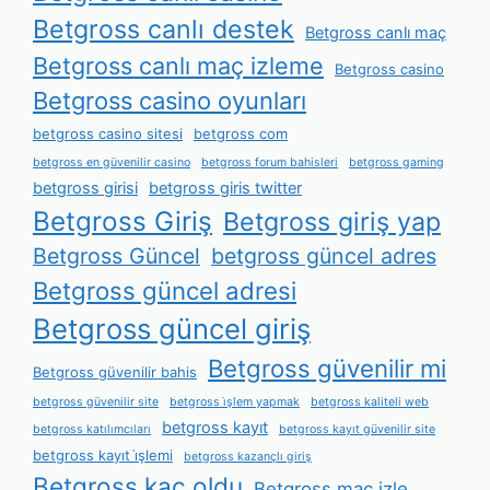
Betgross canlı destek
Betgross canlı maç
Betgross canlı maç izleme
Betgross casino
Betgross casino oyunları
betgross casino sitesi
betgross com
betgross en güvenilir casino
betgross forum bahisleri
betgross gaming
betgross girisi
betgross giris twitter
Betgross Giriş
Betgross giriş yap
Betgross Güncel
betgross güncel adres
Betgross güncel adresi
Betgross güncel giriş
Betgross güvenilir mi
Betgross güvenilir bahis
betgross güvenilir site
betgross i̇şlem yapmak
betgross kaliteli web
betgross kayıt
betgross katılımcıları
betgross kayıt güvenilir site
betgross kayıt i̇şlemi
betgross kazançlı giriş
Betgross kaç oldu
Betgross maç izle