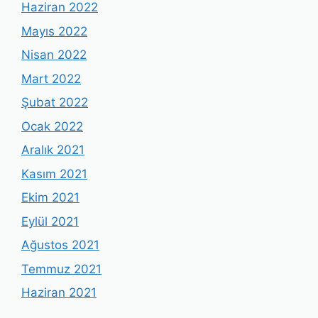
Haziran 2022
Mayıs 2022
Nisan 2022
Mart 2022
Şubat 2022
Ocak 2022
Aralık 2021
Kasım 2021
Ekim 2021
Eylül 2021
Ağustos 2021
Temmuz 2021
Haziran 2021