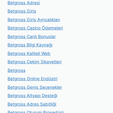
Betgross Adresi
Betgross Giriş
Betgross Giriş Ayrıcalıkları
Betgross Casino Ödemeleri
Betgross Canlı Bonuslar
Betgross Bilgi Kaynağı
Betgross Kaliteli Web
Betgross Çekim Şikayetleri
Betgross
Betgross Online Endüstri
Betgross Geniş Seçenekler
Betgross Altyapı Desteği
Betgross Adres Sabitliği
Betgross Oturum Prosedürü