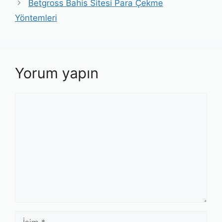
Betgross Bahis Sitesi Para Çekme
Yöntemleri
Yorum yapın
Yorum
İsim