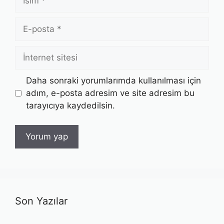
E-
posta
İnternet
sitesi
Daha sonraki yorumlarımda kullanılması için
adım, e-posta adresim ve site adresim bu
tarayıcıya kaydedilsin.
Son Yazılar