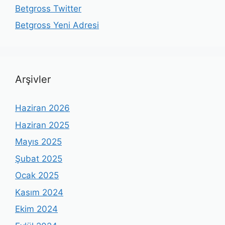
Betgross Twitter
Betgross Yeni Adresi
Arşivler
Haziran 2026
Haziran 2025
Mayıs 2025
Şubat 2025
Ocak 2025
Kasım 2024
Ekim 2024