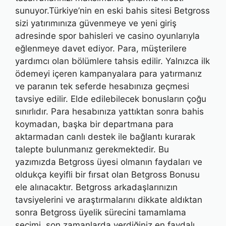
sunuyor.Türkiye’nin en eski bahis sitesi Betgross
sizi yatırımınıza güvenmeye ve yeni giriş
adresinde spor bahisleri ve casino oyunlarıyla
eğlenmeye davet ediyor. Para, müşterilere
yardımcı olan bölümlere tahsis edilir. Yalnızca ilk
ödemeyi içeren kampanyalara para yatırmanız
ve paranın tek seferde hesabınıza geçmesi
tavsiye edilir. Elde edilebilecek bonusların çoğu
sınırlıdır. Para hesabınıza yattıktan sonra bahis
koymadan, başka bir departmana para
aktarmadan canlı destek ile bağlantı kurarak
talepte bulunmanız gerekmektedir. Bu
yazımızda Betgross üyesi olmanın faydaları ve
oldukça keyifli bir fırsat olan Betgross Bonusu
ele alınacaktır. Betgross arkadaşlarınızın
tavsiyelerini ve araştırmalarını dikkate aldıktan
sonra Betgross üyelik sürecini tamamlama
seçimi, son zamanlarda verdiğiniz en faydalı