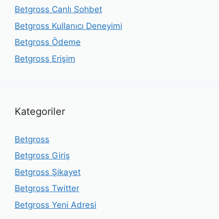
Betgross Canlı Sohbet
Betgross Kullanıcı Deneyimi
Betgross Ödeme
Betgross Erişim
Kategoriler
Betgross
Betgross Giriş
Betgross Şikayet
Betgross Twitter
Betgross Yeni Adresi