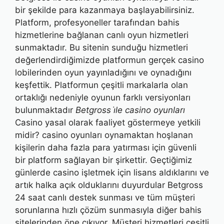
bir şekilde para kazanmaya başlayabilirsiniz.
Platform, profesyoneller tarafından bahis
hizmetlerine bağlanan canlı oyun hizmetleri
sunmaktadır. Bu sitenin sunduğu hizmetleri
değerlendirdiğimizde platformun gerçek casino
lobilerinden oyun yayınladığını ve oynadığını
keşfettik. Platformun çeşitli markalarla olan
ortaklığı nedeniyle oyunun farklı versiyonları
bulunmaktadır
Betgross i̇le casino oyunları
Casino yasal olarak faaliyet göstermeye yetkili
midir? casino oyunları oynamaktan hoşlanan
kişilerin daha fazla para yatırması için güvenli
bir platform sağlayan bir şirkettir. Geçtiğimiz
günlerde casino işletmek için lisans aldıklarını ve
artık halka açık olduklarını duyurdular Betgross
24 saat canlı destek sunması ve tüm müşteri
sorunlarına hızlı çözüm sunmasıyla diğer bahis
sitelerinden öne çıkıyor. Müşteri hizmetleri çeşitli