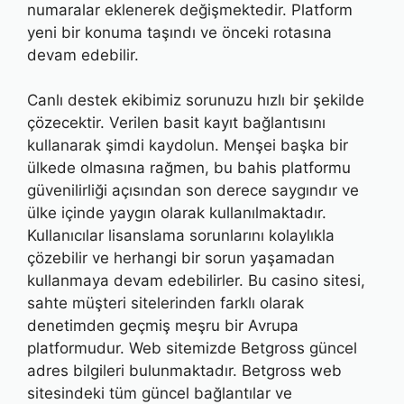
numaralar eklenerek değişmektedir. Platform
yeni bir konuma taşındı ve önceki rotasına
devam edebilir.
Canlı destek ekibimiz sorunuzu hızlı bir şekilde
çözecektir. Verilen basit kayıt bağlantısını
kullanarak şimdi kaydolun. Menşei başka bir
ülkede olmasına rağmen, bu bahis platformu
güvenilirliği açısından son derece saygındır ve
ülke içinde yaygın olarak kullanılmaktadır.
Kullanıcılar lisanslama sorunlarını kolaylıkla
çözebilir ve herhangi bir sorun yaşamadan
kullanmaya devam edebilirler. Bu casino sitesi,
sahte müşteri sitelerinden farklı olarak
denetimden geçmiş meşru bir Avrupa
platformudur. Web sitemizde Betgross güncel
adres bilgileri bulunmaktadır. Betgross web
sitesindeki tüm güncel bağlantılar ve