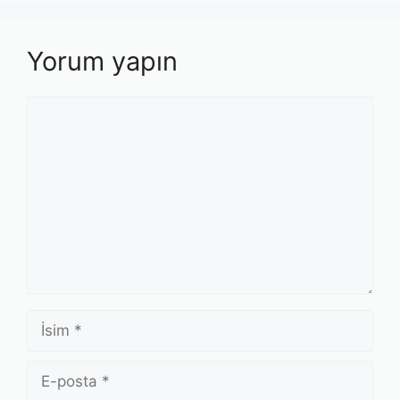
Yorum yapın
Yorum
İsim
E-
posta