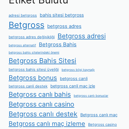
bahis sitesi betgross
adresi betgross
Betgross
betgross adres
Betgross adresi
betgross adres değişikliği
Betgross Bahis
betgross alternatif
betgross bahis sitelerindeki önemi
Betgross Bahis Sitesi
betgross bahis sitesi üyeliği
betgross bilgi kaynağı
Betgross bonus
betgross canli
betgross canli maç izle
betgross canli destek
Betgross canlı bahis
betgross canlı bonuslar
Betgross canlı casino
Betgross canlı destek
Betgross canlı maç
Betgross canlı maç izleme
Betgross casino