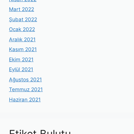
Mart 2022
Şubat 2022
Ocak 2022
Aralık 2021
Kasım 2021
Ekim 2021
Eylül 2021
Ağustos 2021
Temmuz 2021
Haziran 2021
Etiket Bulutu