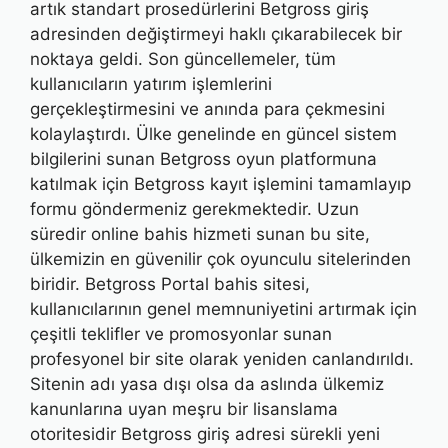
artık standart prosedürlerini Betgross giriş
adresinden değiştirmeyi haklı çıkarabilecek bir
noktaya geldi. Son güncellemeler, tüm
kullanıcıların yatırım işlemlerini
gerçekleştirmesini ve anında para çekmesini
kolaylaştırdı. Ülke genelinde en güncel sistem
bilgilerini sunan Betgross oyun platformuna
katılmak için Betgross kayıt işlemini tamamlayıp
formu göndermeniz gerekmektedir. Uzun
süredir online bahis hizmeti sunan bu site,
ülkemizin en güvenilir çok oyunculu sitelerinden
biridir. Betgross Portal bahis sitesi,
kullanıcılarının genel memnuniyetini artırmak için
çeşitli teklifler ve promosyonlar sunan
profesyonel bir site olarak yeniden canlandırıldı.
Sitenin adı yasa dışı olsa da aslında ülkemiz
kanunlarına uyan meşru bir lisanslama
otoritesidir Betgross giriş adresi sürekli yeni