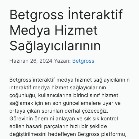
Betgross İnteraktif
Medya Hizmet
Sağlayıcılarının
Haziran 26, 2024
Yazarı:
Betgross
Betgross i̇nteraktif medya hizmet sağlayıcılarının
i̇nteraktif medya hizmet sağlayıcılarının
çoğunluğu, kullanıcılarına birinci sınıf hizmet
sağlamak için en son güncellemelere uyar ve
ortaya çıkan sorunları derhal çözeceğiz.
Görevinin önemini anlayan ve sık sık kontrol
edilen hasarlı parçaların hızlı bir şekilde
değiştirilmesini hedefleyen Betgross platformu,