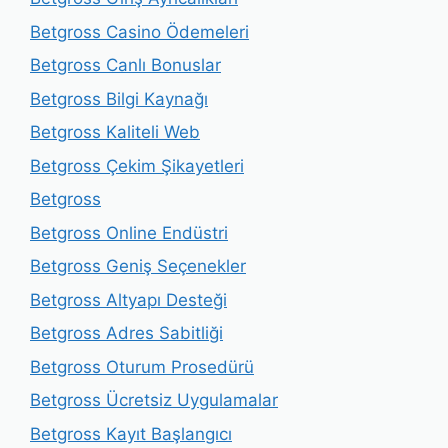
Betgross Casino Ödemeleri
Betgross Canlı Bonuslar
Betgross Bilgi Kaynağı
Betgross Kaliteli Web
Betgross Çekim Şikayetleri
Betgross
Betgross Online Endüstri
Betgross Geniş Seçenekler
Betgross Altyapı Desteği
Betgross Adres Sabitliği
Betgross Oturum Prosedürü
Betgross Ücretsiz Uygulamalar
Betgross Kayıt Başlangıcı