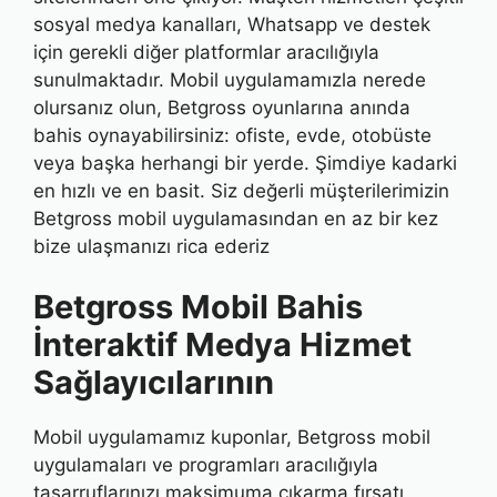
sosyal medya kanalları, Whatsapp ve destek
için gerekli diğer platformlar aracılığıyla
sunulmaktadır. Mobil uygulamamızla nerede
olursanız olun, Betgross oyunlarına anında
bahis oynayabilirsiniz: ofiste, evde, otobüste
veya başka herhangi bir yerde. Şimdiye kadarki
en hızlı ve en basit. Siz değerli müşterilerimizin
Betgross mobil uygulamasından en az bir kez
bize ulaşmanızı rica ederiz
Betgross Mobil Bahis
İnteraktif Medya Hizmet
Sağlayıcılarının
Mobil uygulamamız kuponlar, Betgross mobil
uygulamaları ve programları aracılığıyla
tasarruflarınızı maksimuma çıkarma fırsatı