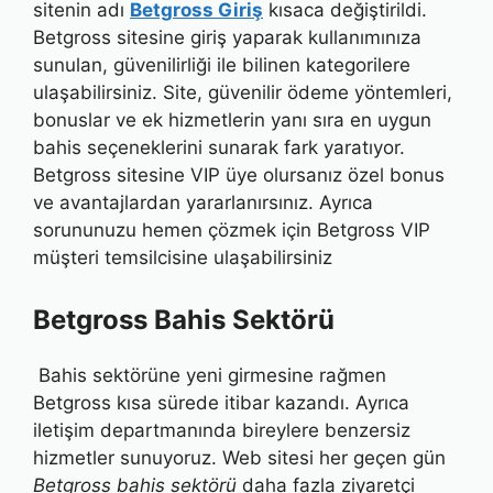
sitenin adı
Betgross Giriş
kısaca değiştirildi.
Betgross sitesine giriş yaparak kullanımınıza
sunulan, güvenilirliği ile bilinen kategorilere
ulaşabilirsiniz. Site, güvenilir ödeme yöntemleri,
bonuslar ve ek hizmetlerin yanı sıra en uygun
bahis seçeneklerini sunarak fark yaratıyor.
Betgross sitesine VIP üye olursanız özel bonus
ve avantajlardan yararlanırsınız. Ayrıca
sorununuzu hemen çözmek için Betgross VIP
müşteri temsilcisine ulaşabilirsiniz
Betgross Bahis Sektörü
Bahis sektörüne yeni girmesine rağmen
Betgross kısa sürede itibar kazandı. Ayrıca
iletişim departmanında bireylere benzersiz
hizmetler sunuyoruz. Web sitesi her geçen gün
Betgross bahis sektörü
daha fazla ziyaretçi