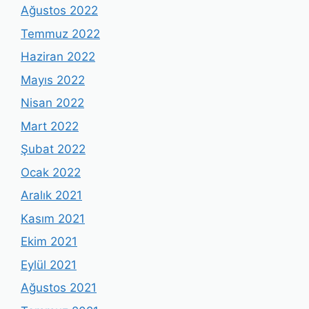
Ağustos 2022
Temmuz 2022
Haziran 2022
Mayıs 2022
Nisan 2022
Mart 2022
Şubat 2022
Ocak 2022
Aralık 2021
Kasım 2021
Ekim 2021
Eylül 2021
Ağustos 2021