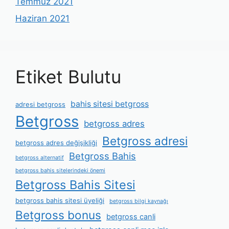
Temmuz 2021
Haziran 2021
Etiket Bulutu
bahis sitesi betgross
adresi betgross
Betgross
betgross adres
Betgross adresi
betgross adres değişikliği
Betgross Bahis
betgross alternatif
betgross bahis sitelerindeki önemi
Betgross Bahis Sitesi
betgross bahis sitesi üyeliği
betgross bilgi kaynağı
Betgross bonus
betgross canli