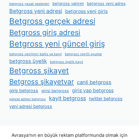
betgross yatırım
betgross yeni adres
betgross yasak nedenleri
Betgross yeni adresi
betgross yeni giris
Betgross gerçek adresi
Betgross giriş adresi
Betgross yeni güncel giriş
betgross çevrimiçi bahis ve kayıt
betgross çeşitli oyunlar
betgross üyelik
betgross üyelik kayıt
Betgross şikayet
Betgross şikayetvar
canli betgross
giris yap betgross
giris betgross
girisi betgross
kayit betgross
twitter betgross
güncel adresi betgross
yeni adresi betgross
Avrasya'nın en büyük reklam platformunda olmak için