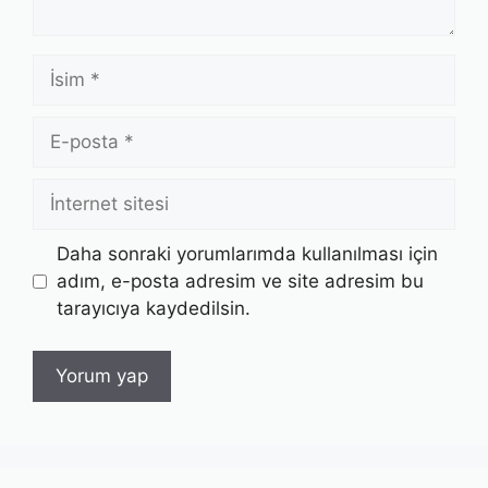
İsim
E-
posta
İnternet
sitesi
Daha sonraki yorumlarımda kullanılması için
adım, e-posta adresim ve site adresim bu
tarayıcıya kaydedilsin.