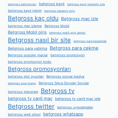
betgross kayıt
betgross katılımcıları
betgross kayıt güvenilir site
betgross kayıt i̇şlemi
betgross kazançlı giriş
Betgross kaç oldu
Betgross maç izle
betgross maç izleme
Betgross Mobil
Betgross Mobil giriş
betgross mobil giriş adresi
Betgross nasıl bir site
betgross para kazanmak
Betgross para çekme
Betgross para yatırma
Betgross popüler maçlar
betgross promosyon
betgross promosyon kodu
Betgross promosyonları
betgross slot oyunları
Betgross sosyal medya
Betgross Sıkça Sorulan Sorular
betgross spor branşı
Betgross tv
betgross telegram
betgross tv canli maç
betgross tv canli maç izle
Betgross twitter
betgross uygulamaları
betgross whatsapp
betgross web sitesi