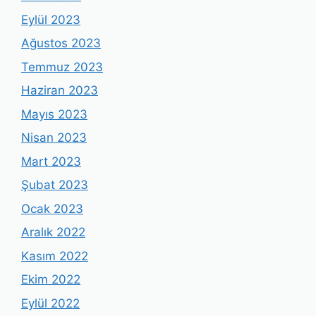
Eylül 2023
Ağustos 2023
Temmuz 2023
Haziran 2023
Mayıs 2023
Nisan 2023
Mart 2023
Şubat 2023
Ocak 2023
Aralık 2022
Kasım 2022
Ekim 2022
Eylül 2022