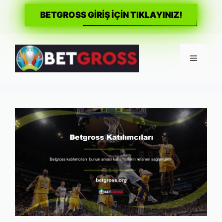
BETGROSS GİRİŞ İÇİN TIKLAYINIZ!
İçeriğe
atla
Menü