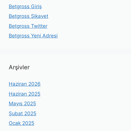
Betgross Giriş
Betgross Şikayet
Betgross Twitter
Betgross Yeni Adresi
Arşivler
Haziran 2026
Haziran 2025
Mayıs 2025
Şubat 2025
Ocak 2025