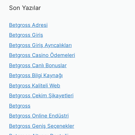
Son Yazılar
Betgross Adresi
Betgross Giriş
Betgross Giriş Ayrıcalıkları
Betgross Casino Ödemeleri
Betgross Canlı Bonuslar
Betgross Bilgi Kaynağı
Betgross Kaliteli Web
Betgross Çekim Şikayetleri
Betgross
Betgross Online Endüstri
Betgross Geniş Seçenekler