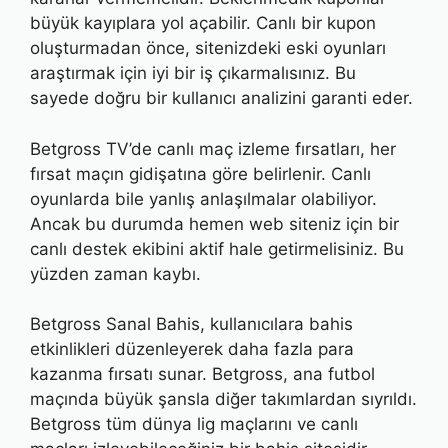
büyük kayıplara yol açabilir. Canlı bir kupon
oluşturmadan önce, sitenizdeki eski oyunları
araştırmak için iyi bir iş çıkarmalısınız. Bu
sayede doğru bir kullanıcı analizini garanti eder.
Betgross TV’de canlı maç izleme fırsatları, her
fırsat maçın gidişatına göre belirlenir. Canlı
oyunlarda bile yanlış anlaşılmalar olabiliyor.
Ancak bu durumda hemen web siteniz için bir
canlı destek ekibini aktif hale getirmelisiniz. Bu
yüzden zaman kaybı.
Betgross Sanal Bahis, kullanıcılara bahis
etkinlikleri düzenleyerek daha fazla para
kazanma fırsatı sunar. Betgross, ana futbol
maçında büyük şansla diğer takımlardan sıyrıldı.
Betgross tüm dünya lig maçlarını ve canlı