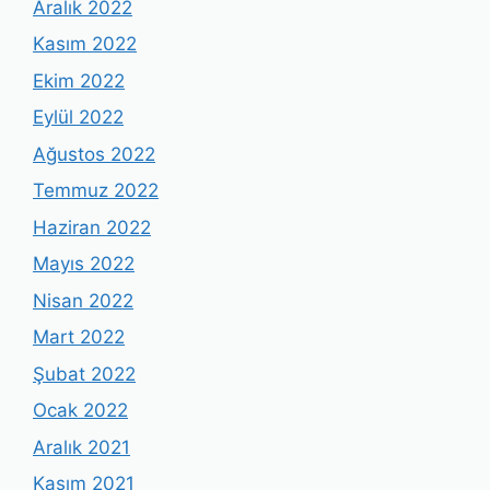
Aralık 2022
Kasım 2022
Ekim 2022
Eylül 2022
Ağustos 2022
Temmuz 2022
Haziran 2022
Mayıs 2022
Nisan 2022
Mart 2022
Şubat 2022
Ocak 2022
Aralık 2021
Kasım 2021