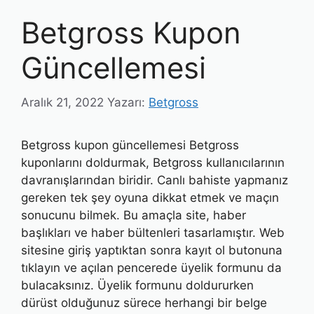
Betgross Kupon
Güncellemesi
Aralık 21, 2022
Yazarı:
Betgross
Betgross kupon güncellemesi Betgross
kuponlarını doldurmak, Betgross kullanıcılarının
davranışlarından biridir. Canlı bahiste yapmanız
gereken tek şey oyuna dikkat etmek ve maçın
sonucunu bilmek. Bu amaçla site, haber
başlıkları ve haber bültenleri tasarlamıştır. Web
sitesine giriş yaptıktan sonra kayıt ol butonuna
tıklayın ve açılan pencerede üyelik formunu da
bulacaksınız. Üyelik formunu doldururken
dürüst olduğunuz sürece herhangi bir belge