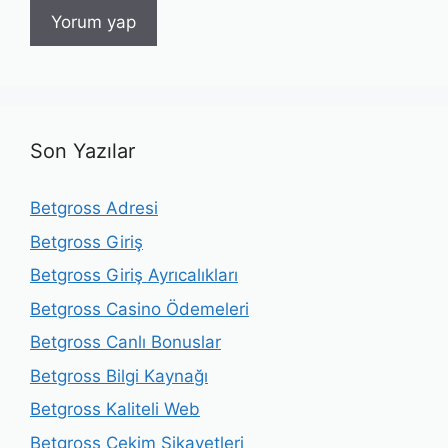
Son Yazılar
Betgross Adresi
Betgross Giriş
Betgross Giriş Ayrıcalıkları
Betgross Casino Ödemeleri
Betgross Canlı Bonuslar
Betgross Bilgi Kaynağı
Betgross Kaliteli Web
Betgross Çekim Şikayetleri