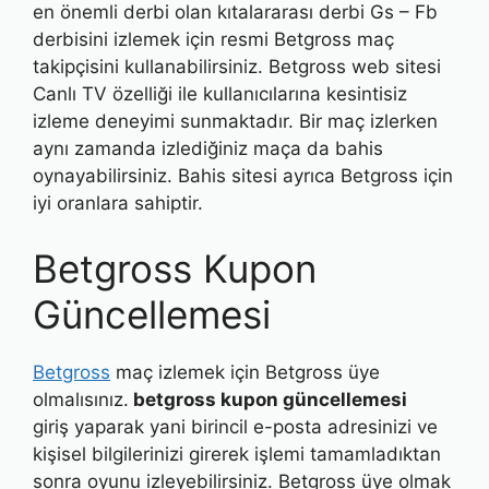
en önemli derbi olan kıtalararası derbi Gs – Fb
derbisini izlemek için resmi Betgross maç
takipçisini kullanabilirsiniz. Betgross web sitesi
Canlı TV özelliği ile kullanıcılarına kesintisiz
izleme deneyimi sunmaktadır. Bir maç izlerken
aynı zamanda izlediğiniz maça da bahis
oynayabilirsiniz. Bahis sitesi ayrıca Betgross için
iyi oranlara sahiptir.
Betgross Kupon
Güncellemesi
Betgross
maç izlemek için Betgross üye
olmalısınız.
betgross kupon güncellemesi
giriş yaparak yani birincil e-posta adresinizi ve
kişisel bilgilerinizi girerek işlemi tamamladıktan
sonra oyunu izleyebilirsiniz. Betgross üye olmak