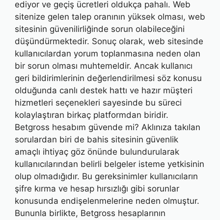
ediyor ve geçiş ücretleri oldukça pahalı. Web
sitenize gelen talep oranının yüksek olması, web
sitesinin güvenilirliğinde sorun olabileceğini
düşündürmektedir. Sonuç olarak, web sitesinde
kullanıcılardan yorum toplanmasına neden olan
bir sorun olması muhtemeldir. Ancak kullanıcı
geri bildirimlerinin değerlendirilmesi söz konusu
olduğunda canlı destek hattı ve hazır müşteri
hizmetleri seçenekleri sayesinde bu süreci
kolaylaştıran birkaç platformdan biridir.
Betgross hesabım güvende mi? Aklınıza takılan
sorulardan biri de bahis sitesinin güvenlik
amaçlı ihtiyaç göz önünde bulundurularak
kullanıcılarından belirli belgeler isteme yetkisinin
olup olmadığıdır. Bu gereksinimler kullanıcıların
şifre kırma ve hesap hırsızlığı gibi sorunlar
konusunda endişelenmelerine neden olmuştur.
Bununla birlikte, Betgross hesaplarının