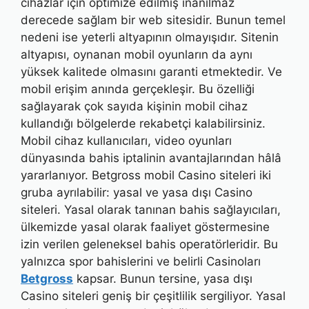
cihazlar için optimize edilmiş inanılmaz
derecede sağlam bir web sitesidir. Bunun temel
nedeni ise yeterli altyapının olmayışıdır. Sitenin
altyapısı, oynanan mobil oyunların da aynı
yüksek kalitede olmasını garanti etmektedir. Ve
mobil erişim anında gerçekleşir. Bu özelliği
sağlayarak çok sayıda kişinin mobil cihaz
kullandığı bölgelerde rekabetçi kalabilirsiniz.
Mobil cihaz kullanıcıları, video oyunları
dünyasında bahis iptalinin avantajlarından hâlâ
yararlanıyor. Betgross mobil Casino siteleri iki
gruba ayrılabilir: yasal ve yasa dışı Casino
siteleri. Yasal olarak tanınan bahis sağlayıcıları,
ülkemizde yasal olarak faaliyet göstermesine
izin verilen geleneksel bahis operatörleridir. Bu
yalnızca spor bahislerini ve belirli Casinoları
Betgross
kapsar. Bunun tersine, yasa dışı
Casino siteleri geniş bir çeşitlilik sergiliyor. Yasal