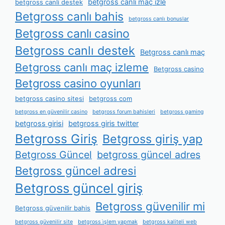
betgross canli maç izle
betgross canli destek
Betgross canlı bahis
betgross canlı bonuslar
Betgross canlı casino
Betgross canlı destek
Betgross canlı maç
Betgross canlı maç izleme
Betgross casino
Betgross casino oyunları
betgross casino sitesi
betgross com
betgross en güvenilir casino
betgross forum bahisleri
betgross gaming
betgross girisi
betgross giris twitter
Betgross Giriş
Betgross giriş yap
Betgross Güncel
betgross güncel adres
Betgross güncel adresi
Betgross güncel giriş
Betgross güvenilir mi
Betgross güvenilir bahis
betgross güvenilir site
betgross i̇şlem yapmak
betgross kaliteli web