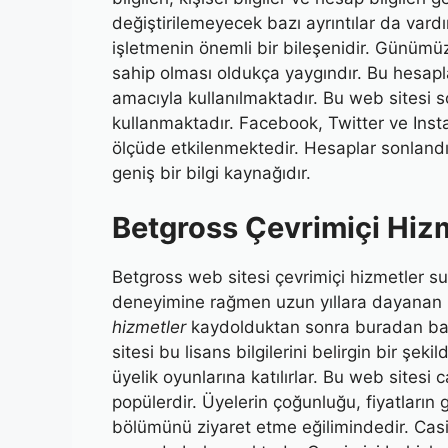
değiştirilemeyecek bazı ayrıntılar da vard
işletmenin önemli bir bileşenidir. Günümü
sahip olması oldukça yaygındır. Bu hesaplar
amacıyla kullanılmaktadır. Bu web sitesi s
kullanmaktadır. Facebook, Twitter ve Insta
ölçüde etkilenmektedir. Hesaplar sonlandırıla
geniş bir bilgi kaynağıdır.
Betgross Çevrimiçi Hiz
Betgross web sitesi çevrimiçi hizmetler s
deneyimine rağmen uzun yıllara dayanan b
hizmetler
kaydolduktan sonra buradan başvu
sitesi bu lisans bilgilerini belirgin bir şe
üyelik oyunlarına katılırlar. Bu web sitesi
popülerdir. Üyelerin çoğunluğu, fiyatların
bölümünü ziyaret etme eğilimindedir. Casin