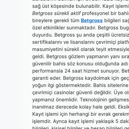
sağ üst köşesinde bulunabilir. Kayıt işlemi
Betgross sürekli aktif
profesyonel bir bahi
bireylere gerekli tüm
Betgross
bilgileri s
özel etkinlikler sunmaktadır. Betgross bug
duyurdu. Betgross şu anda çeşitli ücrets
sertifikalarını ve lisanslarını çevrimiçi pl
masumiyetini sürekli olarak teyit etmesiy
geldi. Betgross gözlem yapmanın yanı sıra
güvenilir bahis söz konusu olduğunda adı 
performansla 24 saat hizmet sunuyor. Betgr
garanti eder. Betgross kaydolmak için geçerl
yoğun ilgi göstermektedir. Bahis sitelerine 
çevrimiçi casinolar güvenli değildir. Üye o
yapmanız önemlidir. Teknolojinin gelişmes
inanılmaz derecede kolay hale geldi. Eksik 
Kayıt işlemi için herhangi bir evrak gere
işlemdir. Ayrıca kayıt işlemi yaklaşık 5 dak
bilgileri, kişisel bilgiler ve hesap bilgileri