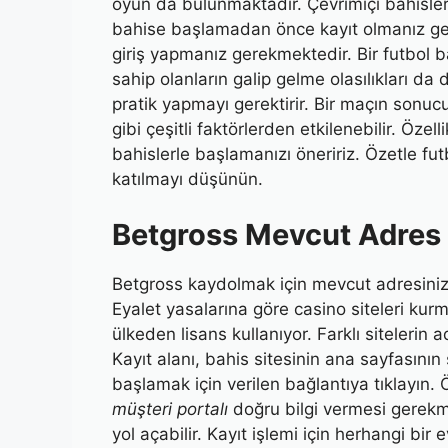
oyun da bulunmaktadır. Çevrimiçi bahisler, 
bahise başlamadan önce kayıt olmanız ge
giriş yapmanız gerekmektedir. Bir futbol b
sahip olanların galip gelme olasılıkları d
pratik yapmayı gerektirir. Bir maçın sonu
gibi çeşitli faktörlerden etkilenebilir. Öz
bahislerle başlamanızı öneririz. Özetle fut
katılmayı düşünün.
Betgross Mevcut Adres 
Betgross kaydolmak için mevcut adresiniz 
Eyalet yasalarına göre casino siteleri kurm
ülkeden lisans kullanıyor. Farklı sitelerin 
Kayıt alanı, bahis sitesinin ana sayfasının
başlamak için verilen bağlantıya tıklayın. 
müşteri portalı
doğru bilgi vermesi gerekme
yol açabilir. Kayıt işlemi için herhangi 