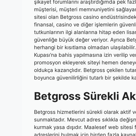
şikayet forumlarını araştırdığımda pek faz
müşterisi, müşteri memnuniyetini sağlayan e
sitesi olan Betgross casino endüstrisindek
finansal, casino ve diğer işlemlerin güvenli
tutkunlarının ilgi alanlarına hitap eden lisan
güvenliğe büyük değer veriyor. Ayrıca Betg
herhangi bir kısıtlama olmadan ulaşılabili
Kupası’na bahis yapılmasına izin verilip v
promosyon ekleyerek siteyi hemen deneye
oldukça kazançlıdır. Betgross çekilen tutar
boyunca güvenilirliğini tutarlı bir şekilde ka
Betgross Sürekli Ak
Betgross hizmetlerini sürekli olarak aktif v
sunmaktadır. Mevcut adres sıklıkla değişme
kurmak yasa dışıdır. Maalesef web sitesi far
adreslerini bulmak için birden fazla kaynak