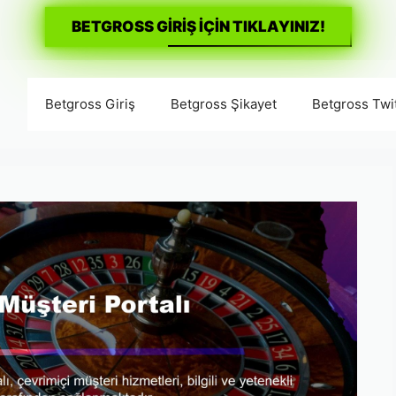
BETGROSS GİRİŞ İÇİN TIKLAYINIZ!
Betgross Giriş
Betgross Şikayet
Betgross Twi