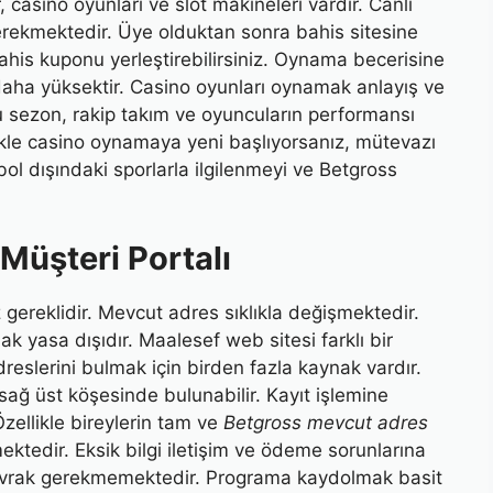
casino oyunları ve slot makineleri vardır. Canlı
rekmektedir. Üye olduktan sonra bahis sitesine
ahis kuponu yerleştirebilirsiniz. Oynama becerisine
a daha yüksektir. Casino oyunları oynamak anlayış ve
cu sezon, rakip takım ve oyuncuların performansı
ellikle casino oynamaya yeni başlıyorsanız, mütevazı
bol dışındaki sporlarla ilgilenmeyi ve Betgross
Müşteri Portalı
gereklidir. Mevcut adres sıklıkla değişmektedir.
ak yasa dışıdır. Maalesef web sitesi farklı bir
adreslerini bulmak için birden fazla kaynak vardır.
 sağ üst köşesinde bulunabilir. Kayıt işlemine
Özellikle bireylerin tam ve
Betgross mevcut adres
ktedir. Eksik bilgi iletişim ve ödeme sorunlarına
bir evrak gerekmemektedir. Programa kaydolmak basit