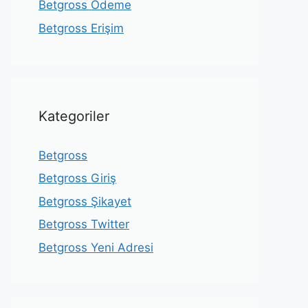
Betgross Ödeme
Betgross Erişim
Kategoriler
Betgross
Betgross Giriş
Betgross Şikayet
Betgross Twitter
Betgross Yeni Adresi