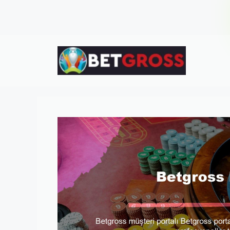
İçeriğe
atla