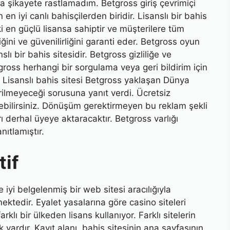
la şikayete rastlamadım. Betgross giriş çevrimiçi
n iyi canlı bahisçilerden biridir. Lisanslı bir bahis
i en güçlü lisansa sahiptir ve müşterilere tüm
ğini ve güvenilirliğini garanti eder. Betgross oyun
slı bir bahis sitesidir. Betgross gizliliğe ve
ross herhangi bir sorgulama veya geri bildirim için
r. Lisanslı bahis sitesi Betgross yaklaşan Dünya
erilmeyeceği sorusuna yanıt verdi. Ücretsiz
bilirsiniz. Dönüşüm gerektirmeyen bu reklam şekli
ı derhal üyeye aktaracaktır. Betgross varlığı
nıtlamıştır.
tif
e iyi belgelenmiş bir web sitesi aracılığıyla
ktedir. Eyalet yasalarına göre casino siteleri
klı bir ülkeden lisans kullanıyor. Farklı sitelerin
 vardır. Kayıt alanı, bahis sitesinin ana sayfasının