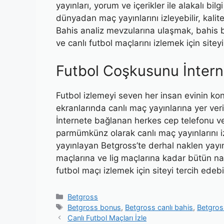
yayınları, yorum ve içerikler ile alakalı bil
dünyadan maç yayınlarını izleyebilir, kalitel
Bahis analiz mevzularına ulaşmak, bahi
ve canlı futbol maçlarını izlemek için siteyi
Futbol Coşkusunu İnter
Futbol izlemeyi seven her insan evinin ko
ekranlarında canlı maç yayınlarına yer ve
İnternete bağlanan herkes cep telefonu ve
parmümkünz olarak canlı maç yayınlarını izl
yayınlayan Betgross’te derhal naklen yayın
maçlarına ve lig maçlarına kadar bütün na
futbol maçı izlemek için siteyi tercih edebil
Kategoriler
Betgross
Etiketler
Betgross bonus
,
Betgross canlı bahis
,
Betgros
Canlı Futbol Maçları İzle