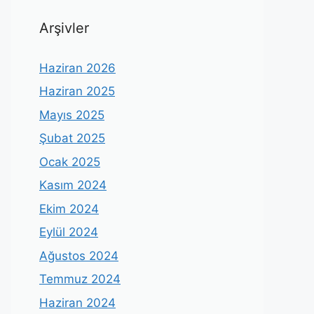
Arşivler
Haziran 2026
Haziran 2025
Mayıs 2025
Şubat 2025
Ocak 2025
Kasım 2024
Ekim 2024
Eylül 2024
Ağustos 2024
Temmuz 2024
Haziran 2024