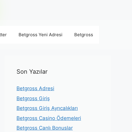
tter
Betgross Yeni Adresi
Betgross
Son Yazılar
Betgross Adresi
Betgross Giriş
Betgross Giriş Ayrıcalıkları
Betgross Casino Ödemeleri
Betgross Canlı Bonuslar