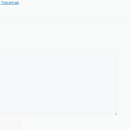
n Yaşamak