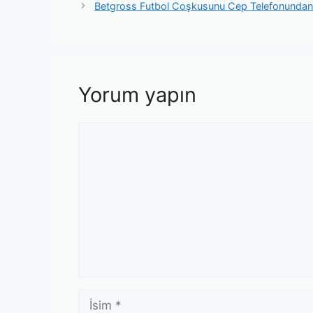
Betgross Futbol Coşkusunu Cep Telefonunda
Yorum yapın
Yorum
İsim