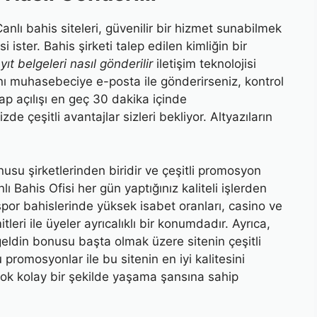
Canlı bahis siteleri, güvenilir bir hizmet sunabilmek
 ister. Bahis şirketi talep edilen kimliğin bir
ıt belgeleri nasıl gönderilir
iletişim teknolojisi
asını muhasebeciye e-posta ile gönderirseniz, kontrol
p açılışı en geç 30 dakika içinde
e çeşitli avantajlar sizleri bekliyor. Altyazıların
usu şirketlerinden biridir ve çeşitli promosyon
ı Bahis Ofisi her gün yaptığınız kaliteli işlerden
 spor bahislerinde yüksek isabet oranları, casino ve
leri ile üyeler ayrıcalıklı bir konumdadır. Ayrıca,
eldin bonusu başta olmak üzere sitenin çeşitli
 promosyonlar ile bu sitenin en iyi kalitesini
çok kolay bir şekilde yaşama şansına sahip