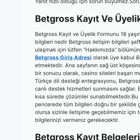
Yanıt hızlı olduğu için sorun büyümez.So
Betgross Kayıt Ve Üyeli
Betgross Kayıt ve Üyelik Formunu 18 yaşın
bilgileri nedir Betgross iletişim bilgileri şef
ulaşmak için lütfen “Hakkımızda” bölümünde
Betgross Giriş Adresi
olarak üye kabul
B
etmektedir. Ana sayfanın sağ üst köşesind
bir sonucu olarak, casino siteleri başarı me
Türkçe dil desteği entegrasyonu, Betgros
canlı destek hizmetleri sunmasını sağlar. 
kısa sürede çözümler sunabilmektedir.Bu b
pencerede tüm bilgileri doğru bir şekilde 
olursa sizinle iletişime geçebilmemiz için 
bilgilerinizi vermeniz gerekecektir.
Betgross Kayıt Belgeleri