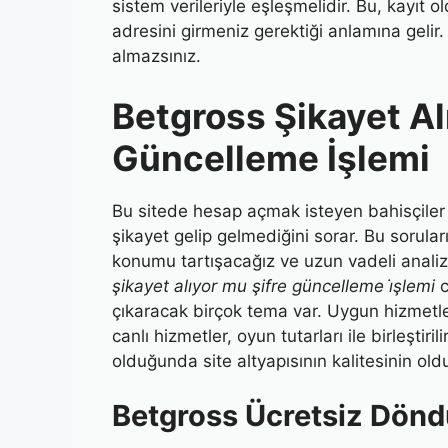
sistem verileriyle eşleşmelidir. Bu, kayıt
adresini girmeniz gerektiği anlamına gelir. 
almazsınız.
Betgross Şikayet Al
Güncelleme İşlemi
Bu sitede hesap açmak isteyen bahisçiler 
şikayet gelip gelmediğini sorar. Bu soruların
konumu tartışacağız ve uzun vadeli analizi
şikayet alıyor mu şifre güncelleme i̇şlemi
c
çıkaracak birçok tema var. Uygun hizmetler,
canlı hizmetler, oyun tutarları ile birleştir
olduğunda site altyapısının kalitesinin ol
Betgross Ücretsiz Dönd