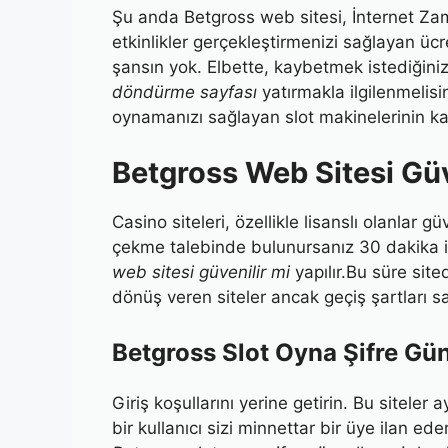
Şu anda Betgross web sitesi, İnternet Zam
etkinlikler gerçekleştirmenizi sağlayan ü
şansın yok. Elbette, kaybetmek istediğiniz
döndürme sayfası
yatırmakla ilgilenmelisi
oynamanızı sağlayan slot makinelerinin k
Betgross Web Sitesi Güv
Casino siteleri, özellikle lisanslı olanlar g
çekme talebinde bulunursanız 30 dakika i
web sitesi güvenilir mi
yapılır.Bu süre site
dönüş veren siteler ancak geçiş şartları s
Betgross Slot Oyna Şifre Gü
Giriş koşullarını yerine getirin. Bu siteler 
bir kullanıcı sizi minnettar bir üye ilan ed