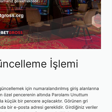
üncelleme İşlemi
 güncellemek için numaralandırılmış giriş alanlarına
n özel pencerenin altında Parolamı Unuttum
a küçük bir pencere açılacaktır. Görünen gri
ada bir e-posta adresi gereklidir. Girdiğiniz veriler