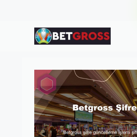
İçeriğe
atla