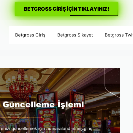
BETGROSS GİRİŞ İÇİN TIKLAYINIZ!
Betgross Giriş
Betgross Şikayet
Betgross Twi