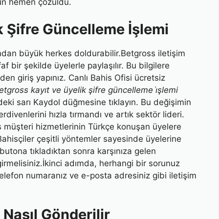
run hemen çözüldü.
k Şifre Güncelleme İşlemi
dan büyük herkes doldurabilir.Betgross iletişim
faf bir şekilde üyelerle paylaşılır. Bu bilgilere
n giriş yapınız. Canlı Bahis Ofisi ücretsiz
etgross kayıt ve üyelik şifre güncelleme i̇şlemi
eki sarı Kaydol düğmesine tıklayın. Bu değişimin
rdivenlerini hızla tırmandı ve artık sektör lideri.
s müşteri hizmetlerinin Türkçe konuşan üyelere
Bahisçiler çeşitli yöntemler sayesinde üyelerine
utona tıkladıktan sonra karşınıza gelen
girmelisiniz.İkinci adımda, herhangi bir sorunuz
telefon numaranız ve e-posta adresiniz gibi iletişim
 Nasıl Gönderilir