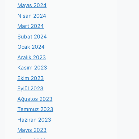
Mayıs 2024
Nisan 2024
Mart 2024
Şubat 2024
Ocak 2024
Aralık 2023
Kasım 2023
Ekim 2023
Eylül 2023
Ağustos 2023
Temmuz 2023
Haziran 2023
Mayıs 2023