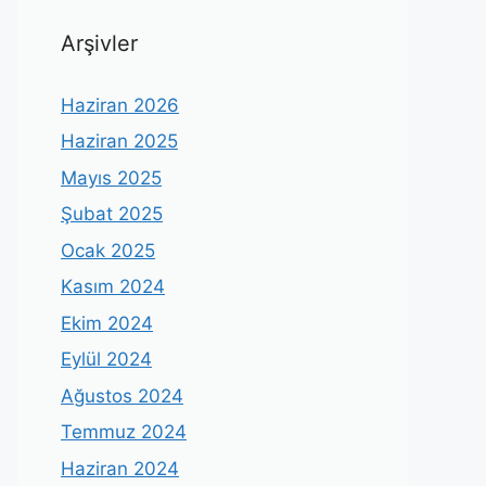
Arşivler
Haziran 2026
Haziran 2025
Mayıs 2025
Şubat 2025
Ocak 2025
Kasım 2024
Ekim 2024
Eylül 2024
Ağustos 2024
Temmuz 2024
Haziran 2024