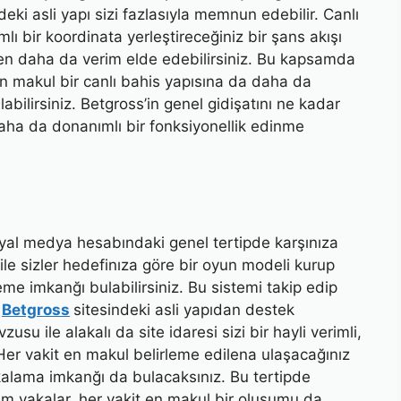
deki asli yapı sizi fazlasıyla memnun edebilir. Canlı
ı bir koordinata yerleştireceğiniz bir şans akışı
en daha da verim elde edebilirsiniz. Bu kapsamda
t en makul bir canlı bahis yapısına da daha da
bilirsiniz. Betgross’in genel gidişatını ne kadar
 daha da donanımlı bir fonksiyonellik edinme
syal medya hesabındaki genel tertipde karşınıza
 ile sizler hedefinıza göre bir oyun modeli kurup
eme imkanğı bulabilirsiniz. Bu sistemi takip edip
e
Betgross
sitesindeki asli yapıdan destek
usu ile alakalı da site idaresi sizi bir hayli verimli,
r. Her vakit en makul belirleme edilena ulaşacağınız
yakalama imkanğı da bulacaksınız. Bu tertipde
ım yakalar, her vakit en makul bir oluşumu da