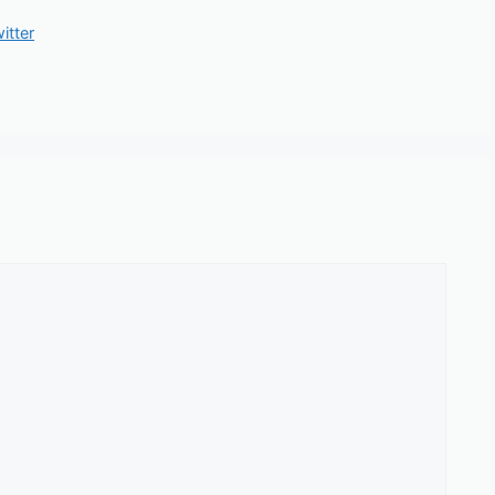
itter