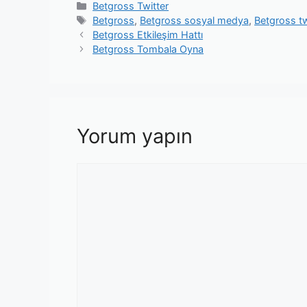
Kategoriler
Betgross Twitter
Etiketler
Betgross
,
Betgross sosyal medya
,
Betgross tw
Betgross Etkileşim Hattı
Betgross Tombala Oyna
Yorum yapın
Yorum