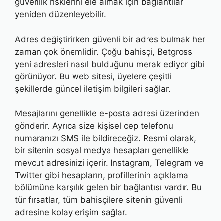
güvenlik risklerini ele almak için bağlantıları
yeniden düzenleyebilir.
Adres değiştirirken güvenli bir adres bulmak her
zaman çok önemlidir. Çoğu bahisçi, Betgross
yeni adresleri nasıl bulduğunu merak ediyor gibi
görünüyor. Bu web sitesi, üyelere çeşitli
şekillerde güncel iletişim bilgileri sağlar.
Mesajlarını genellikle e-posta adresi üzerinden
gönderir. Ayrıca size kişisel cep telefonu
numaranızı SMS ile bildireceğiz. Resmi olarak,
bir sitenin sosyal medya hesapları genellikle
mevcut adresinizi içerir. Instagram, Telegram ve
Twitter gibi hesapların, profillerinin açıklama
bölümüne karşılık gelen bir bağlantısı vardır. Bu
tür fırsatlar, tüm bahisçilere sitenin güvenli
adresine kolay erişim sağlar.