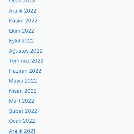
Ocak 2023
Aralık 2022
Kasım 2022
Ekim 2022
Eylül 2022
Ağustos 2022
Temmuz 2022
Haziran 2022
Mayıs 2022
Nisan 2022
Mart 2022
Şubat 2022
Ocak 2022
Aralık 2021