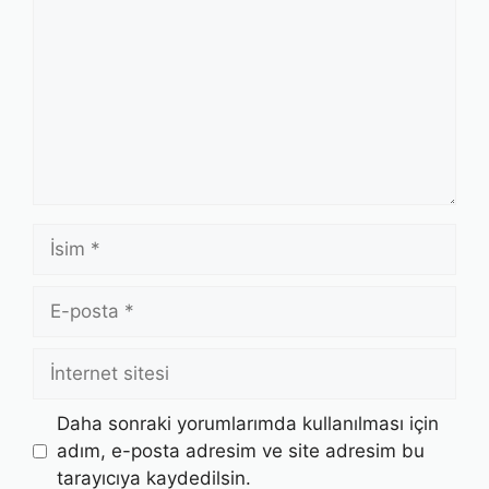
İsim
E-
posta
İnternet
sitesi
Daha sonraki yorumlarımda kullanılması için
adım, e-posta adresim ve site adresim bu
tarayıcıya kaydedilsin.