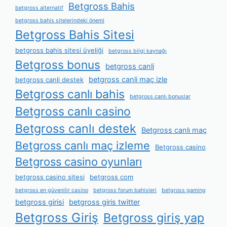
Betgross Bahis
betgross alternatif
betgross bahis sitelerindeki önemi
Betgross Bahis Sitesi
betgross bahis sitesi üyeliği
betgross bilgi kaynağı
Betgross bonus
betgross canli
betgross canli maç izle
betgross canli destek
Betgross canlı bahis
betgross canlı bonuslar
Betgross canlı casino
Betgross canlı destek
Betgross canlı maç
Betgross canlı maç izleme
Betgross casino
Betgross casino oyunları
betgross casino sitesi
betgross com
betgross en güvenilir casino
betgross forum bahisleri
betgross gaming
betgross girisi
betgross giris twitter
Betgross Giriş
Betgross giriş yap