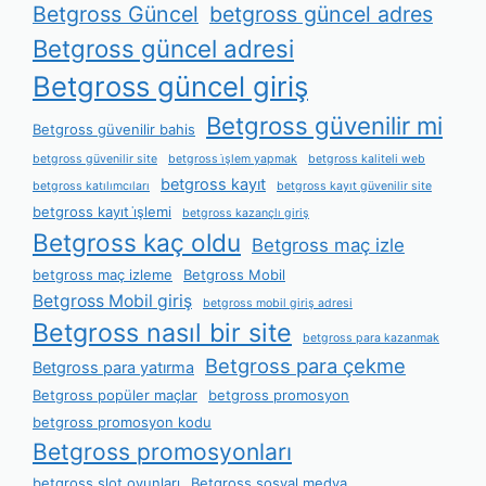
Betgross Güncel
betgross güncel adres
Betgross güncel adresi
Betgross güncel giriş
Betgross güvenilir mi
Betgross güvenilir bahis
betgross güvenilir site
betgross i̇şlem yapmak
betgross kaliteli web
betgross kayıt
betgross katılımcıları
betgross kayıt güvenilir site
betgross kayıt i̇şlemi
betgross kazançlı giriş
Betgross kaç oldu
Betgross maç izle
betgross maç izleme
Betgross Mobil
Betgross Mobil giriş
betgross mobil giriş adresi
Betgross nasıl bir site
betgross para kazanmak
Betgross para çekme
Betgross para yatırma
Betgross popüler maçlar
betgross promosyon
betgross promosyon kodu
Betgross promosyonları
betgross slot oyunları
Betgross sosyal medya