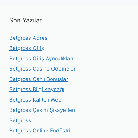
Son Yazılar
Betgross Adresi
Betgross Giriş
Betgross Giriş Ayrıcalıkları
Betgross Casino Ödemeleri
Betgross Canlı Bonuslar
Betgross Bilgi Kaynağı
Betgross Kaliteli Web
Betgross Çekim Şikayetleri
Betgross
Betgross Online Endüstri