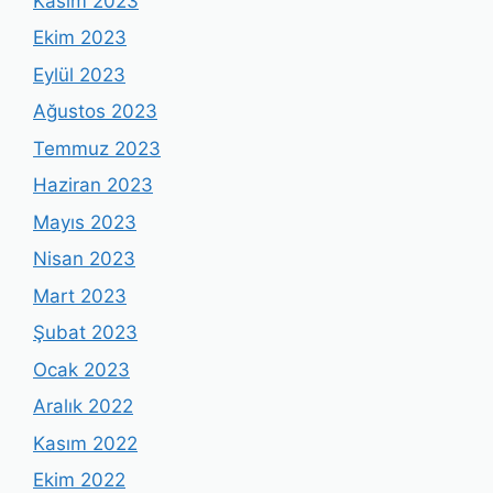
Kasım 2023
Ekim 2023
Eylül 2023
Ağustos 2023
Temmuz 2023
Haziran 2023
Mayıs 2023
Nisan 2023
Mart 2023
Şubat 2023
Ocak 2023
Aralık 2022
Kasım 2022
Ekim 2022