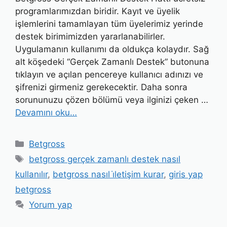
programlarımızdan biridir. Kayıt ve üyelik
işlemlerini tamamlayan tüm üyelerimiz yerinde
destek birimimizden yararlanabilirler.
Uygulamanın kullanımı da oldukça kolaydır. Sağ
alt köşedeki “Gerçek Zamanlı Destek” butonuna
tıklayın ve açılan pencereye kullanıcı adınızı ve
şifrenizi girmeniz gerekecektir. Daha sonra
sorununuzu çözen bölümü veya ilginizi çeken …
Devamını oku…
Kategoriler
Betgross
Etiketler
betgross gerçek zamanlı destek nasıl
kullanılır
,
betgross nasıl i̇letişim kurar
,
giris yap
betgross
Yorum yap