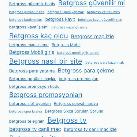
Betgross güvenilir mi
Betgross güvenilir bahis
betgross güvenilir site
betgross i̇şlem yapmak
betgross kaliteli web
betgross kayıt
betgross katılımcıları
betgross kayıt güvenilir site
betgross kayıt i̇şlemi
betgross kazançlı giriş
Betgross kaç oldu
Betgross maç izle
betgross maç izleme
Betgross Mobil
Betgross Mobil giriş
betgross mobil giriş adresi
Betgross nasıl bir site
betgross para kazanmak
Betgross para çekme
Betgross para yatırma
Betgross popüler maçlar
betgross promosyon
betgross promosyon kodu
Betgross promosyonları
betgross slot oyunları
Betgross sosyal medya
Betgross Sıkça Sorulan Sorular
betgross spor branşı
Betgross tv
betgross telegram
betgross tv canli maç
betgross tv canli maç izle