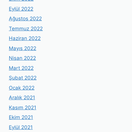
Eylül 2022
Ağustos 2022
Temmuz 2022
Haziran 2022
Mayıs 2022
Nisan 2022
Mart 2022
Şubat 2022
Ocak 2022
Aralık 2021
Kasım 2021
Ekim 2021
Eylül 2021