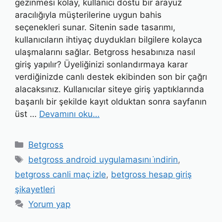
gezinmesi kolay, kullanıcı dostu bir arayüz
aracılığıyla müşterilerine uygun bahis
seçenekleri sunar. Sitenin sade tasarımı,
kullanıcıların ihtiyaç duydukları bilgilere kolayca
ulaşmalarını sağlar. Betgross hesabınıza nasıl
giriş yapılır? Üyeliğinizi sonlandırmaya karar
verdiğinizde canlı destek ekibinden son bir çağrı
alacaksınız. Kullanıcılar siteye giriş yaptıklarında
başarılı bir şekilde kayıt olduktan sonra sayfanın
üst …
Devamını oku…
Kategoriler
Betgross
Etiketler
betgross android uygulamasını i̇ndirin
,
betgross canli maç izle
,
betgross hesap giriş
şikayetleri
Yorum yap