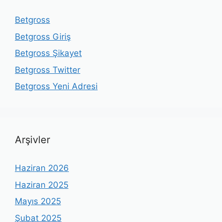
Betgross
Betgross Giriş
Betgross Şikayet
Betgross Twitter
Betgross Yeni Adresi
Arşivler
Haziran 2026
Haziran 2025
Mayıs 2025
Şubat 2025