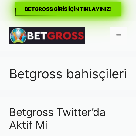
BETGROSS GİRİŞ İÇİN TIKLAYINIZ!
İçeriğe
atla
Menü
Betgross bahisçileri
Betgross Twitter’da
Aktif Mi