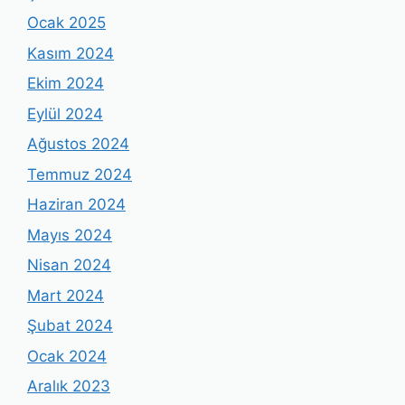
Ocak 2025
Kasım 2024
Ekim 2024
Eylül 2024
Ağustos 2024
Temmuz 2024
Haziran 2024
Mayıs 2024
Nisan 2024
Mart 2024
Şubat 2024
Ocak 2024
Aralık 2023