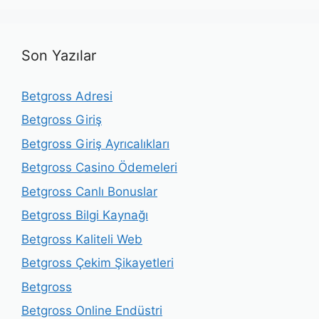
Son Yazılar
Betgross Adresi
Betgross Giriş
Betgross Giriş Ayrıcalıkları
Betgross Casino Ödemeleri
Betgross Canlı Bonuslar
Betgross Bilgi Kaynağı
Betgross Kaliteli Web
Betgross Çekim Şikayetleri
Betgross
Betgross Online Endüstri