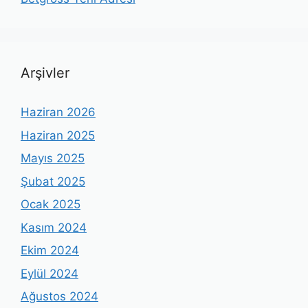
Arşivler
Haziran 2026
Haziran 2025
Mayıs 2025
Şubat 2025
Ocak 2025
Kasım 2024
Ekim 2024
Eylül 2024
Ağustos 2024