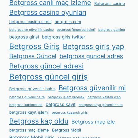
Betgross canlı maç izleme
Betgross casino
Betgross casino oyunları
betgross casino sitesi
betgross com
betgross en güvenilir casino
betgross forum bahisleri
betgross gaming
betgross girisi
betgross giris twitter
Betgross Giriş
Betgross giriş yap
Betgross Güncel
betgross güncel adres
Betgross güncel adresi
Betgross güncel giriş
Betgross güvenilir mi
Betgross güvenilir bahis
betgross güvenilir site
betgross i̇şlem yapmak
betgross kaliteli web
betgross kayıt
betgross katılımcıları
betgross kayıt güvenilir site
betgross kayıt i̇şlemi
betgross kazançlı giriş
Betgross kaç oldu
Betgross maç izle
betgross maç izleme
Betgross Mobil
Betgross Mobil giriş