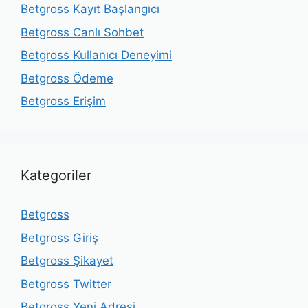
Betgross Kayıt Başlangıcı
Betgross Canlı Sohbet
Betgross Kullanıcı Deneyimi
Betgross Ödeme
Betgross Erişim
Kategoriler
Betgross
Betgross Giriş
Betgross Şikayet
Betgross Twitter
Betgross Yeni Adresi