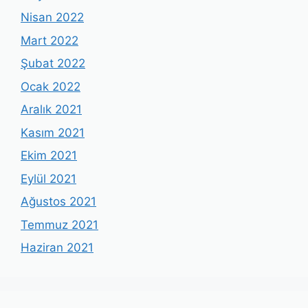
Nisan 2022
Mart 2022
Şubat 2022
Ocak 2022
Aralık 2021
Kasım 2021
Ekim 2021
Eylül 2021
Ağustos 2021
Temmuz 2021
Haziran 2021