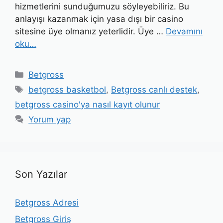
hizmetlerini sunduğumuzu söyleyebiliriz. Bu
anlayışı kazanmak için yasa dışı bir casino
sitesine üye olmanız yeterlidir. Üye …
Devamını
oku…
Kategoriler
Betgross
Etiketler
betgross basketbol
,
Betgross canlı destek
,
betgross casino'ya nasıl kayıt olunur
Yorum yap
Son Yazılar
Betgross Adresi
Betgross Giriş