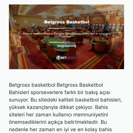
Betgross basketbol Betgross Basketbol
Bahisleri sporseverlere farklı bir bakış açısı
sunuyor. Bu sitedeki kaliteli basketbol bahisleri,
yüksek kazançlarıyla dikkat çekiyor. Bahis
siteleri her zaman kullanıcı memnuniyetini
önemsediklerini açıkça belirtmektedir. Bu
nedenle her zaman en iyi ve en kolay bahis