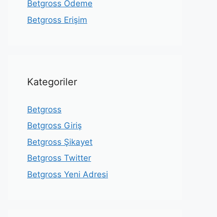
Betgross Ödeme
Betgross Erişim
Kategoriler
Betgross
Betgross Giriş
Betgross Şikayet
Betgross Twitter
Betgross Yeni Adresi