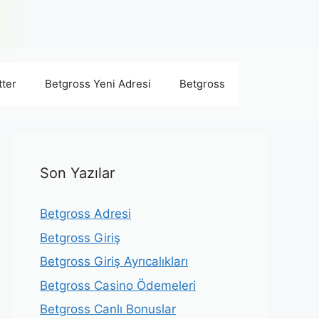
tter
Betgross Yeni Adresi
Betgross
Son Yazılar
Betgross Adresi
Betgross Giriş
Betgross Giriş Ayrıcalıkları
Betgross Casino Ödemeleri
Betgross Canlı Bonuslar