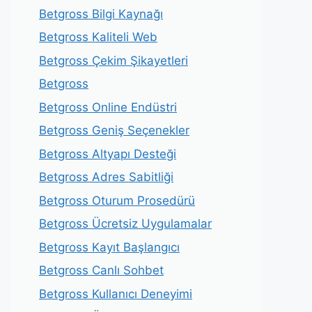
Betgross Bilgi Kaynağı
Betgross Kaliteli Web
Betgross Çekim Şikayetleri
Betgross
Betgross Online Endüstri
Betgross Geniş Seçenekler
Betgross Altyapı Desteği
Betgross Adres Sabitliği
Betgross Oturum Prosedürü
Betgross Ücretsiz Uygulamalar
Betgross Kayıt Başlangıcı
Betgross Canlı Sohbet
Betgross Kullanıcı Deneyimi