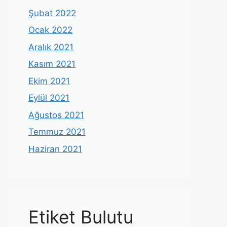
Şubat 2022
Ocak 2022
Aralık 2021
Kasım 2021
Ekim 2021
Eylül 2021
Ağustos 2021
Temmuz 2021
Haziran 2021
Etiket Bulutu