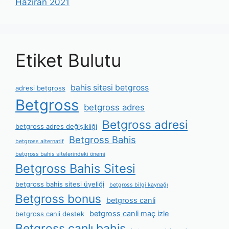
Haziran 2021
Etiket Bulutu
bahis sitesi betgross
adresi betgross
Betgross
betgross adres
Betgross adresi
betgross adres değişikliği
Betgross Bahis
betgross alternatif
betgross bahis sitelerindeki önemi
Betgross Bahis Sitesi
betgross bahis sitesi üyeliği
betgross bilgi kaynağı
Betgross bonus
betgross canli
betgross canli maç izle
betgross canli destek
Betgross canlı bahis