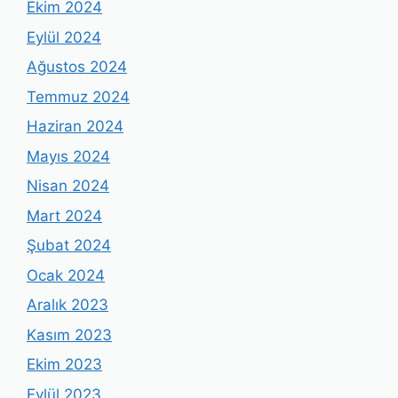
Ekim 2024
Eylül 2024
Ağustos 2024
Temmuz 2024
Haziran 2024
Mayıs 2024
Nisan 2024
Mart 2024
Şubat 2024
Ocak 2024
Aralık 2023
Kasım 2023
Ekim 2023
Eylül 2023