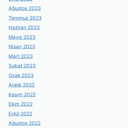
Ağustos 2023
Temmuz 2023
Haziran 2023
Mayıs 2023
Nisan 2023
Mart 2023
Şubat 2023
Ocak 2023
Aralık 2022
Kasım 2022
Ekim 2022
Eylül 2022
Ağustos 2022