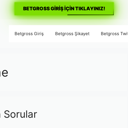
BETGROSS GİRİŞ İÇİN TIKLAYINIZ!
Betgross Giriş
Betgross Şikayet
Betgross Twi
me
 Sorular