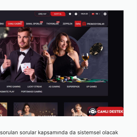
k sorulan sorular kapsamında da sistemsel olacak