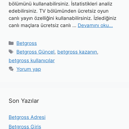
bölümünü kullanabilirsiniz. İstatistikleri analiz
edebilirsiniz. TV bölümünden ücretsiz oyun
canlı yayın özelliğini kullanabilirsiniz. İzlediğiniz
canlı maçlara ücretsiz canlı …
Devamını oku…
Kategoriler
Betgross
Etiketler
Betgross Güncel
,
betgross kazanın
,
betgross kullanıcılar
Yorum yap
Son Yazılar
Betgross Adresi
Betgross Giriş