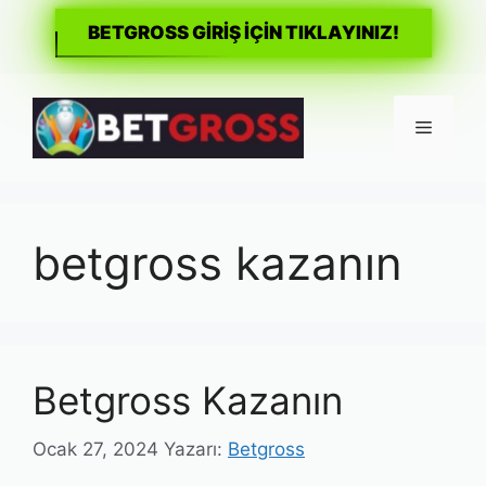
BETGROSS GİRİŞ İÇİN TIKLAYINIZ!
İçeriğe
atla
Menü
betgross kazanın
Betgross Kazanın
Ocak 27, 2024
Yazarı:
Betgross