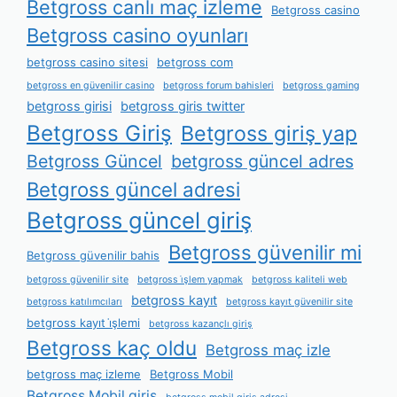
Betgross canlı maç izleme
Betgross casino
Betgross casino oyunları
betgross casino sitesi
betgross com
betgross en güvenilir casino
betgross forum bahisleri
betgross gaming
betgross girisi
betgross giris twitter
Betgross Giriş
Betgross giriş yap
Betgross Güncel
betgross güncel adres
Betgross güncel adresi
Betgross güncel giriş
Betgross güvenilir mi
Betgross güvenilir bahis
betgross güvenilir site
betgross i̇şlem yapmak
betgross kaliteli web
betgross kayıt
betgross katılımcıları
betgross kayıt güvenilir site
betgross kayıt i̇şlemi
betgross kazançlı giriş
Betgross kaç oldu
Betgross maç izle
betgross maç izleme
Betgross Mobil
Betgross Mobil giriş