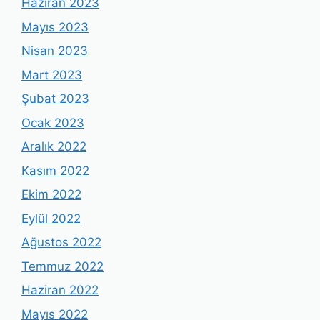
Haziran 2023
Mayıs 2023
Nisan 2023
Mart 2023
Şubat 2023
Ocak 2023
Aralık 2022
Kasım 2022
Ekim 2022
Eylül 2022
Ağustos 2022
Temmuz 2022
Haziran 2022
Mayıs 2022