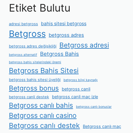
Etiket Bulutu
bahis sitesi betgross
adresi betgross
Betgross
betgross adres
Betgross adresi
betgross adres değişikliği
Betgross Bahis
betgross alternatif
betgross bahis sitelerindeki önemi
Betgross Bahis Sitesi
betgross bahis sitesi üyeliği
betgross bilgi kaynağı
Betgross bonus
betgross canli
betgross canli maç izle
betgross canli destek
Betgross canlı bahis
betgross canlı bonuslar
Betgross canlı casino
Betgross canlı destek
Betgross canlı maç