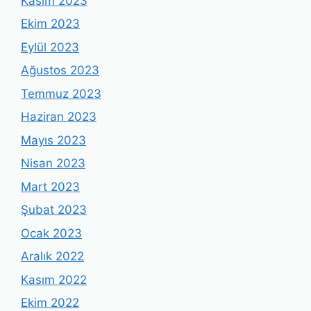
Kasım 2023
Ekim 2023
Eylül 2023
Ağustos 2023
Temmuz 2023
Haziran 2023
Mayıs 2023
Nisan 2023
Mart 2023
Şubat 2023
Ocak 2023
Aralık 2022
Kasım 2022
Ekim 2022