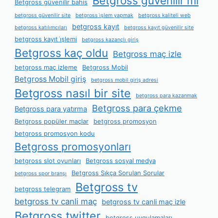
Betgross güvenilir mi
Betgross güvenilir bahis
betgross güvenilir site
betgross i̇şlem yapmak
betgross kaliteli web
betgross kayıt
betgross katılımcıları
betgross kayıt güvenilir site
betgross kayıt i̇şlemi
betgross kazançlı giriş
Betgross kaç oldu
Betgross maç izle
betgross maç izleme
Betgross Mobil
Betgross Mobil giriş
betgross mobil giriş adresi
Betgross nasıl bir site
betgross para kazanmak
Betgross para çekme
Betgross para yatırma
Betgross popüler maçlar
betgross promosyon
betgross promosyon kodu
Betgross promosyonları
betgross slot oyunları
Betgross sosyal medya
Betgross Sıkça Sorulan Sorular
betgross spor branşı
Betgross tv
betgross telegram
betgross tv canli maç
betgross tv canli maç izle
Betgross twitter
betgross uygulamaları