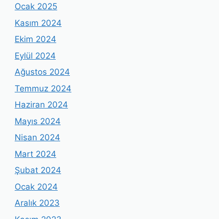
Ocak 2025
Kasım 2024
Ekim 2024
Eylül 2024
Ağustos 2024
Temmuz 2024
Haziran 2024
Mayıs 2024
Nisan 2024
Mart 2024
Şubat 2024
Ocak 2024
Aralık 2023