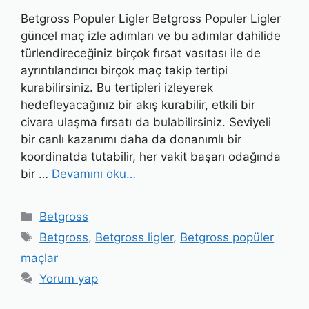
Betgross Populer Ligler Betgross Populer Ligler
güncel maç izle adımları ve bu adımlar dahilide
türlendireceğiniz birçok fırsat vasıtası ile de
ayrıntılandırıcı birçok maç takip tertipi
kurabilirsiniz. Bu tertipleri izleyerek
hedefleyacağınız bir akış kurabilir, etkili bir
civara ulaşma fırsatı da bulabilirsiniz. Seviyeli
bir canlı kazanımı daha da donanımlı bir
koordinatda tutabilir, her vakit başarı odağında
bir …
Devamını oku…
Kategoriler
Betgross
Etiketler
Betgross
,
Betgross ligler
,
Betgross popüler
maçlar
Yorum yap