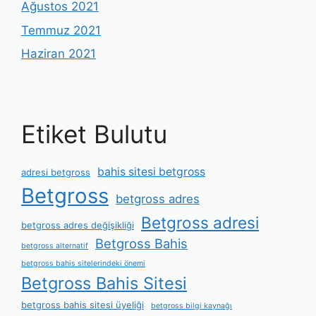
Ağustos 2021
Temmuz 2021
Haziran 2021
Etiket Bulutu
bahis sitesi betgross
adresi betgross
Betgross
betgross adres
Betgross adresi
betgross adres değişikliği
Betgross Bahis
betgross alternatif
betgross bahis sitelerindeki önemi
Betgross Bahis Sitesi
betgross bahis sitesi üyeliği
betgross bilgi kaynağı