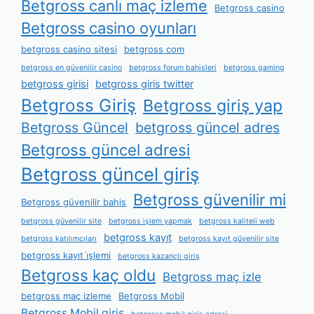
Betgross canlı maç izleme
Betgross casino
Betgross casino oyunları
betgross casino sitesi
betgross com
betgross en güvenilir casino
betgross forum bahisleri
betgross gaming
betgross girisi
betgross giris twitter
Betgross Giriş
Betgross giriş yap
Betgross Güncel
betgross güncel adres
Betgross güncel adresi
Betgross güncel giriş
Betgross güvenilir mi
Betgross güvenilir bahis
betgross güvenilir site
betgross i̇şlem yapmak
betgross kaliteli web
betgross kayıt
betgross katılımcıları
betgross kayıt güvenilir site
betgross kayıt i̇şlemi
betgross kazançlı giriş
Betgross kaç oldu
Betgross maç izle
betgross maç izleme
Betgross Mobil
Betgross Mobil giriş