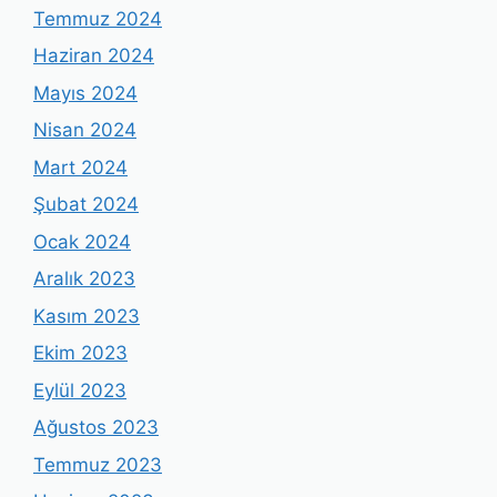
Temmuz 2024
Haziran 2024
Mayıs 2024
Nisan 2024
Mart 2024
Şubat 2024
Ocak 2024
Aralık 2023
Kasım 2023
Ekim 2023
Eylül 2023
Ağustos 2023
Temmuz 2023