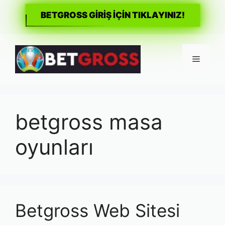
BETGROSS GİRİŞ İÇİN TIKLAYINIZ!
İçeriğe
atla
Menü
betgross masa
oyunları
Betgross Web Sitesi