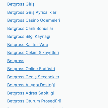
Betgross Giriş
Betgross Giriş Ayrıcalıkları
Betgross Casino Ödemeleri
Betgross Canlı Bonuslar
Betgross Bilgi Kaynağı
Betgross Kaliteli Web
Betgross Çekim Şikayetleri
Betgross
Betgross Online Endüstri
Betgross Geniş Seçenekler
Betgross Altyapı Desteği
Betgross Adres Sabitliği
Betgross Oturum Prosedürü