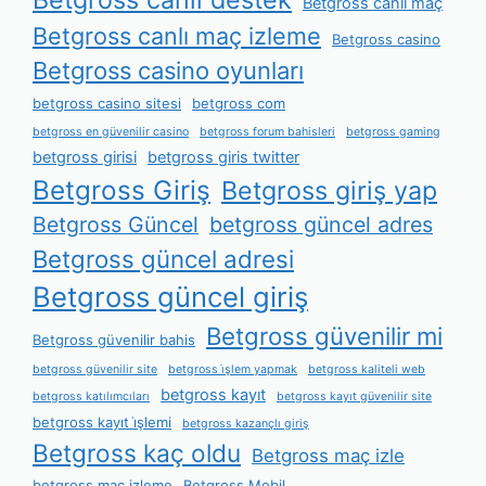
Betgross canlı maç
Betgross canlı maç izleme
Betgross casino
Betgross casino oyunları
betgross casino sitesi
betgross com
betgross en güvenilir casino
betgross forum bahisleri
betgross gaming
betgross girisi
betgross giris twitter
Betgross Giriş
Betgross giriş yap
Betgross Güncel
betgross güncel adres
Betgross güncel adresi
Betgross güncel giriş
Betgross güvenilir mi
Betgross güvenilir bahis
betgross güvenilir site
betgross i̇şlem yapmak
betgross kaliteli web
betgross kayıt
betgross katılımcıları
betgross kayıt güvenilir site
betgross kayıt i̇şlemi
betgross kazançlı giriş
Betgross kaç oldu
Betgross maç izle
betgross maç izleme
Betgross Mobil