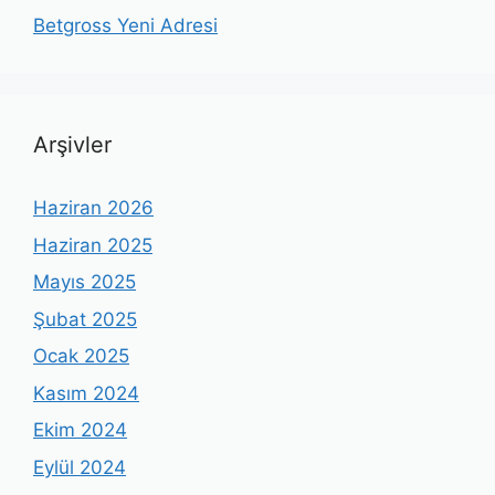
Betgross Yeni Adresi
Arşivler
Haziran 2026
Haziran 2025
Mayıs 2025
Şubat 2025
Ocak 2025
Kasım 2024
Ekim 2024
Eylül 2024