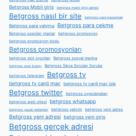
Betgross Mobil giriş
betgross mobil giriş adresi
Betgross nasıl bir site
betgross para kazanmak
Betgross para çekme
Betgross para yatırma
Betgross popüler maçlar
betgross promosyon
betgross promosyon kodu
Betgross promosyonları
betgross slot oyunları
Betgross sosyal medya
Betgross Sıkça Sorulan Sorular
betgross spor branşı
Betgross tv
betgross telegram
betgross tv canli maç
betgross tv canli maç izle
Betgross twitter
betgross uygulamaları
betgross whatsapp
betgross web sitesi
betgross yatırım
betgross yeni adres
betgross yasak nedenleri
Betgross yeni adresi
betgross yeni giris
Betgross gerçek adresi