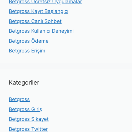
Betgross Ücretsiz Uygulamalar
Betgross Kayıt Başlangıcı
Betgross Canlı Sohbet
Betgross Kullanıcı Deneyimi
Betgross Ödeme
Betgross Erişim
Kategoriler
Betgross
Betgross Giriş
Betgross Şikayet
Betgross Twitter