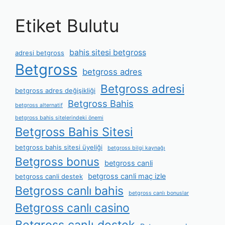
Etiket Bulutu
bahis sitesi betgross
adresi betgross
Betgross
betgross adres
Betgross adresi
betgross adres değişikliği
Betgross Bahis
betgross alternatif
betgross bahis sitelerindeki önemi
Betgross Bahis Sitesi
betgross bahis sitesi üyeliği
betgross bilgi kaynağı
Betgross bonus
betgross canli
betgross canli maç izle
betgross canli destek
Betgross canlı bahis
betgross canlı bonuslar
Betgross canlı casino
Betgross canlı destek