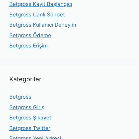
Betgross Kayıt Başlangıcı
Betgross Canlı Sohbet
Betgross Kullanıcı Deneyimi
Betgross Ödeme
Betgross Erişim
Kategoriler
Betgross
Betgross Giriş
Betgross Şikayet
Betgross Twitter
Betgross Yeni Adresi