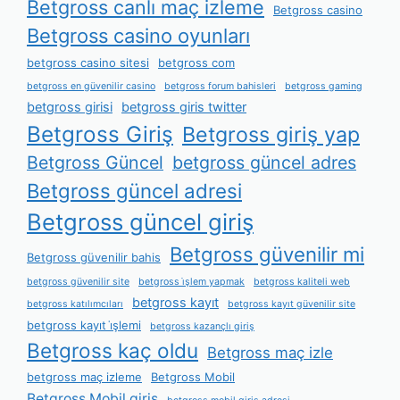
Betgross canlı maç izleme
Betgross casino
Betgross casino oyunları
betgross casino sitesi
betgross com
betgross en güvenilir casino
betgross forum bahisleri
betgross gaming
betgross girisi
betgross giris twitter
Betgross Giriş
Betgross giriş yap
Betgross Güncel
betgross güncel adres
Betgross güncel adresi
Betgross güncel giriş
Betgross güvenilir mi
Betgross güvenilir bahis
betgross güvenilir site
betgross i̇şlem yapmak
betgross kaliteli web
betgross kayıt
betgross katılımcıları
betgross kayıt güvenilir site
betgross kayıt i̇şlemi
betgross kazançlı giriş
Betgross kaç oldu
Betgross maç izle
betgross maç izleme
Betgross Mobil
Betgross Mobil giriş