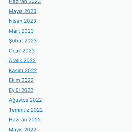
Haziran 2023
Mayıs 2023
Nisan 2023
Mart 2023
Şubat 2023
Ocak 2023
Aralık 2022
Kasım 2022
Ekim 2022
Eylül 2022
Ağustos 2022
Temmuz 2022
Haziran 2022
Mayıs 2022