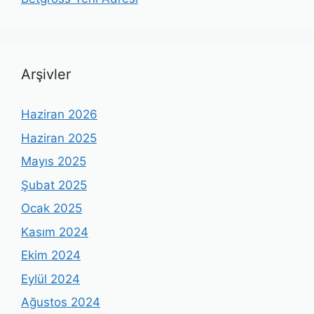
Arşivler
Haziran 2026
Haziran 2025
Mayıs 2025
Şubat 2025
Ocak 2025
Kasım 2024
Ekim 2024
Eylül 2024
Ağustos 2024