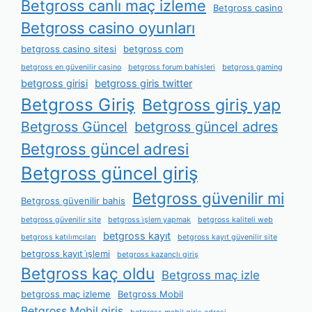
Betgross canlı maç izleme
Betgross casino
Betgross casino oyunları
betgross casino sitesi
betgross com
betgross en güvenilir casino
betgross forum bahisleri
betgross gaming
betgross girisi
betgross giris twitter
Betgross Giriş
Betgross giriş yap
Betgross Güncel
betgross güncel adres
Betgross güncel adresi
Betgross güncel giriş
Betgross güvenilir mi
Betgross güvenilir bahis
betgross güvenilir site
betgross i̇şlem yapmak
betgross kaliteli web
betgross kayıt
betgross katılımcıları
betgross kayıt güvenilir site
betgross kayıt i̇şlemi
betgross kazançlı giriş
Betgross kaç oldu
Betgross maç izle
betgross maç izleme
Betgross Mobil
Betgross Mobil giriş