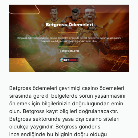
Betgross ödemeleri çevrimiçi casino ödemeleri
sırasında gerekli belgelerde sorun yaşanmasını
önlemek için bilgilerinizin doğruluğundan emin
olun. Betgross kayıt bilgileri doğrulanacaktır.
Betgross sektöründe yasa dışı casino siteleri
oldukça yaygındır. Betgross gönderisi
incelendiğinde bu bilginin doğru olduğu