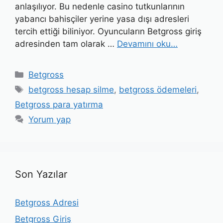
anlaşılıyor. Bu nedenle casino tutkunlarının
yabancı bahisçiler yerine yasa dışı adresleri
tercih ettiği biliniyor. Oyuncuların Betgross giriş
adresinden tam olarak …
Devamını oku…
Kategoriler
Betgross
Etiketler
betgross hesap silme
,
betgross ödemeleri
,
Betgross para yatırma
Yorum yap
Son Yazılar
Betgross Adresi
Betgross Giriş