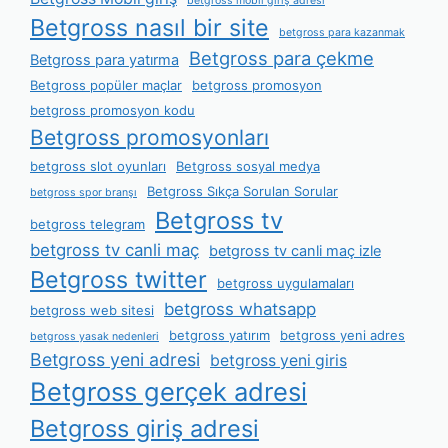
betgross mobil giriş adresi
Betgross nasıl bir site
betgross para kazanmak
Betgross para çekme
Betgross para yatırma
Betgross popüler maçlar
betgross promosyon
betgross promosyon kodu
Betgross promosyonları
betgross slot oyunları
Betgross sosyal medya
Betgross Sıkça Sorulan Sorular
betgross spor branşı
Betgross tv
betgross telegram
betgross tv canli maç
betgross tv canli maç izle
Betgross twitter
betgross uygulamaları
betgross whatsapp
betgross web sitesi
betgross yatırım
betgross yeni adres
betgross yasak nedenleri
Betgross yeni adresi
betgross yeni giris
Betgross gerçek adresi
Betgross giriş adresi