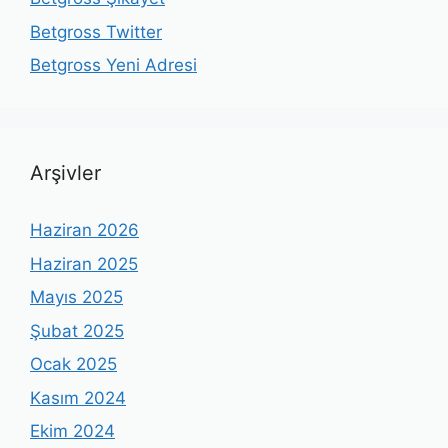
Betgross Twitter
Betgross Yeni Adresi
Arşivler
Haziran 2026
Haziran 2025
Mayıs 2025
Şubat 2025
Ocak 2025
Kasım 2024
Ekim 2024