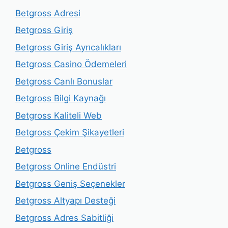
Betgross Adresi
Betgross Giriş
Betgross Giriş Ayrıcalıkları
Betgross Casino Ödemeleri
Betgross Canlı Bonuslar
Betgross Bilgi Kaynağı
Betgross Kaliteli Web
Betgross Çekim Şikayetleri
Betgross
Betgross Online Endüstri
Betgross Geniş Seçenekler
Betgross Altyapı Desteği
Betgross Adres Sabitliği