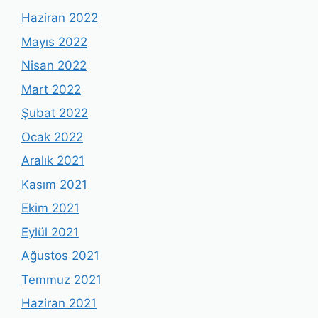
Haziran 2022
Mayıs 2022
Nisan 2022
Mart 2022
Şubat 2022
Ocak 2022
Aralık 2021
Kasım 2021
Ekim 2021
Eylül 2021
Ağustos 2021
Temmuz 2021
Haziran 2021