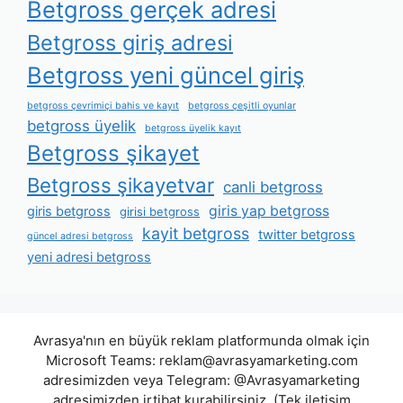
Betgross gerçek adresi
Betgross giriş adresi
Betgross yeni güncel giriş
betgross çevrimiçi bahis ve kayıt
betgross çeşitli oyunlar
betgross üyelik
betgross üyelik kayıt
Betgross şikayet
Betgross şikayetvar
canli betgross
giris yap betgross
giris betgross
girisi betgross
kayit betgross
twitter betgross
güncel adresi betgross
yeni adresi betgross
Avrasya'nın en büyük reklam platformunda olmak için
Microsoft Teams:
reklam@avrasyamarketing.com
adresimizden veya Telegram: @Avrasyamarketing
adresimizden irtibat kurabilirsiniz. (Tek iletişim