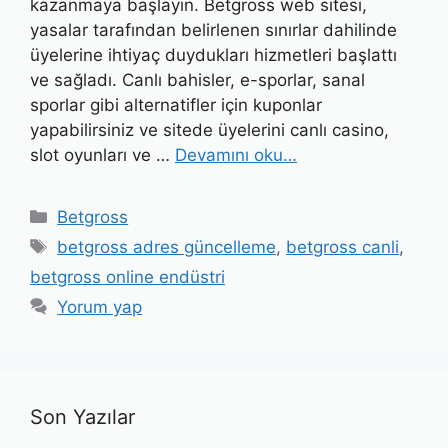
kazanmaya başlayın. Betgross web sitesi,
yasalar tarafından belirlenen sınırlar dahilinde
üyelerine ihtiyaç duydukları hizmetleri başlattı
ve sağladı. Canlı bahisler, e-sporlar, sanal
sporlar gibi alternatifler için kuponlar
yapabilirsiniz ve sitede üyelerini canlı casino,
slot oyunları ve …
Devamını oku…
Kategoriler
Betgross
Etiketler
betgross adres güncelleme
,
betgross canli
,
betgross online endüstri
Yorum yap
Son Yazılar