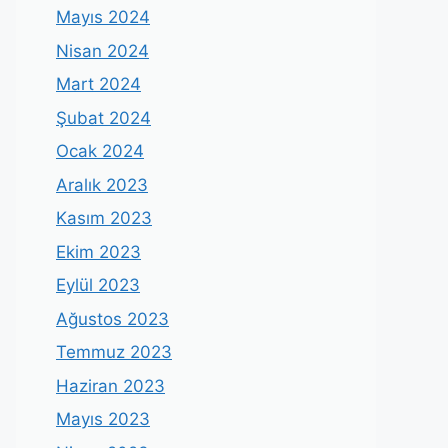
Mayıs 2024
Nisan 2024
Mart 2024
Şubat 2024
Ocak 2024
Aralık 2023
Kasım 2023
Ekim 2023
Eylül 2023
Ağustos 2023
Temmuz 2023
Haziran 2023
Mayıs 2023