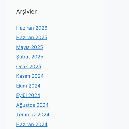
Arşivler
Haziran 2026
Haziran 2025
Mayıs 2025
Şubat 2025
Ocak 2025
Kasım 2024
Ekim 2024
Eylül 2024
Ağustos 2024
Temmuz 2024
Haziran 2024