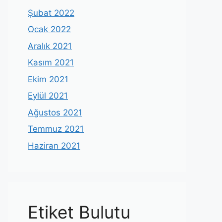
Şubat 2022
Ocak 2022
Aralık 2021
Kasım 2021
Ekim 2021
Eylül 2021
Ağustos 2021
Temmuz 2021
Haziran 2021
Etiket Bulutu