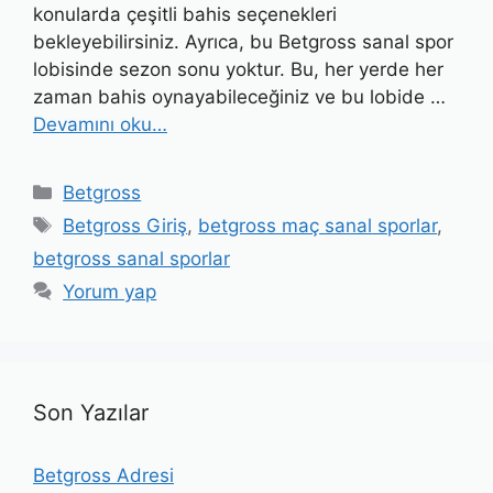
konularda çeşitli bahis seçenekleri
bekleyebilirsiniz. Ayrıca, bu Betgross sanal spor
lobisinde sezon sonu yoktur. Bu, her yerde her
zaman bahis oynayabileceğiniz ve bu lobide …
Devamını oku…
Kategoriler
Betgross
Etiketler
Betgross Giriş
,
betgross maç sanal sporlar
,
betgross sanal sporlar
Yorum yap
Son Yazılar
Betgross Adresi