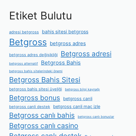
Etiket Bulutu
bahis sitesi betgross
adresi betgross
Betgross
betgross adres
Betgross adresi
betgross adres değişikliği
Betgross Bahis
betgross alternatif
betgross bahis sitelerindeki önemi
Betgross Bahis Sitesi
betgross bahis sitesi üyeliği
betgross bilgi kaynağı
Betgross bonus
betgross canli
betgross canli maç izle
betgross canli destek
Betgross canlı bahis
betgross canlı bonuslar
Betgross canlı casino
Betgross canlı destek