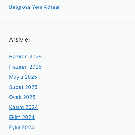
Betgross Yeni Adresi
Arşivler
Haziran 2026
Haziran 2025
Mayıs 2025
Şubat 2025
Ocak 2025
Kasım 2024
Ekim 2024
Eylül 2024