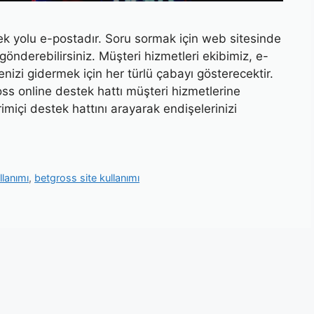
 tek yolu e-postadır. Soru sormak için web sitesinde
gönderebilirsiniz. Müşteri hizmetleri ekibimiz, e-
nizi gidermek için her türlü çabayı gösterecektir.
ss online destek hattı müşteri hizmetlerine
miçi destek hattını arayarak endişelerinizi
llanımı
,
betgross site kullanımı