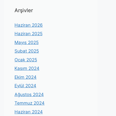
Arşivler
Haziran 2026
Haziran 2025
Mayıs 2025
Şubat 2025
Ocak 2025
Kasım 2024
Ekim 2024
Eylül 2024
Ağustos 2024
Temmuz 2024
Haziran 2024