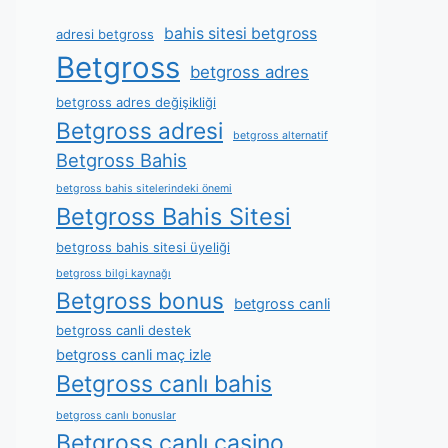
bahis sitesi betgross
adresi betgross
Betgross
betgross adres
betgross adres değişikliği
Betgross adresi
betgross alternatif
Betgross Bahis
betgross bahis sitelerindeki önemi
Betgross Bahis Sitesi
betgross bahis sitesi üyeliği
betgross bilgi kaynağı
Betgross bonus
betgross canli
betgross canli destek
betgross canli maç izle
Betgross canlı bahis
betgross canlı bonuslar
Betgross canlı casino