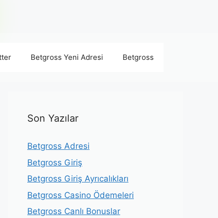
tter
Betgross Yeni Adresi
Betgross
Son Yazılar
Betgross Adresi
Betgross Giriş
Betgross Giriş Ayrıcalıkları
Betgross Casino Ödemeleri
Betgross Canlı Bonuslar