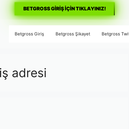
BETGROSS GİRİŞ İÇİN TIKLAYINIZ!
Betgross Giriş
Betgross Şikayet
Betgross Twi
iş adresi