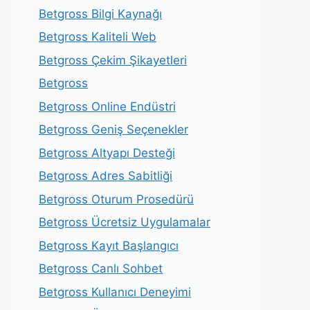
Betgross Bilgi Kaynağı
Betgross Kaliteli Web
Betgross Çekim Şikayetleri
Betgross
Betgross Online Endüstri
Betgross Geniş Seçenekler
Betgross Altyapı Desteği
Betgross Adres Sabitliği
Betgross Oturum Prosedürü
Betgross Ücretsiz Uygulamalar
Betgross Kayıt Başlangıcı
Betgross Canlı Sohbet
Betgross Kullanıcı Deneyimi