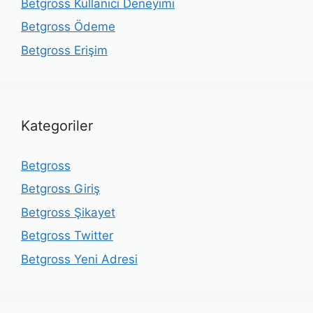
Betgross Kullanıcı Deneyimi
Betgross Ödeme
Betgross Erişim
Kategoriler
Betgross
Betgross Giriş
Betgross Şikayet
Betgross Twitter
Betgross Yeni Adresi