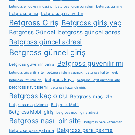
betgross en güvenilir casino
betgross forum bahisleri
betgross gaming
betgross girisi
betgross giris twitter
Betgross Giriş
Betgross giriş yap
Betgross Güncel
betgross güncel adres
Betgross güncel adresi
Betgross güncel giriş
Betgross güvenilir mi
Betgross güvenilir bahis
betgross güvenilir site
betgross i̇şlem yapmak
betgross kaliteli web
betgross kayıt
betgross katılımcıları
betgross kayıt güvenilir site
betgross kayıt i̇şlemi
betgross kazançlı giriş
Betgross kaç oldu
Betgross maç izle
betgross maç izleme
Betgross Mobil
Betgross Mobil giriş
betgross mobil giriş adresi
Betgross nasıl bir site
betgross para kazanmak
Betgross para çekme
Betgross para yatırma