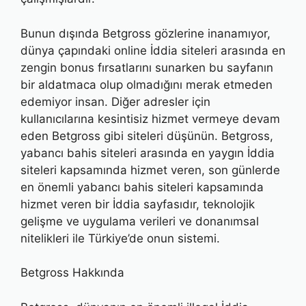
Bunun dışında Betgross gözlerine inanamıyor,
dünya çapındaki online İddia siteleri arasında en
zengin bonus fırsatlarını sunarken bu sayfanın
bir aldatmaca olup olmadığını merak etmeden
edemiyor insan. Diğer adresler için
kullanıcılarına kesintisiz hizmet vermeye devam
eden Betgross gibi siteleri düşünün. Betgross,
yabancı bahis siteleri arasında en yaygın İddia
siteleri kapsamında hizmet veren, son günlerde
en önemli yabancı bahis siteleri kapsamında
hizmet veren bir İddia sayfasıdır, teknolojik
gelişme ve uygulama verileri ve donanımsal
nitelikleri ile Türkiye’de onun sistemi.
Betgross Hakkında