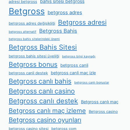
bahis sitesi betgross
adresi betgross
Betgross
betgross adres
Betgross adresi
betgross adres değişikliği
Betgross Bahis
betgross alternatif
betgross bahis sitelerindeki önemi
Betgross Bahis Sitesi
betgross bahis sitesi üyeliği
betgross bilgi kaynağı
Betgross bonus
betgross canli
betgross canli maç izle
betgross canli destek
Betgross canlı bahis
betgross canlı bonuslar
Betgross canlı casino
Betgross canlı destek
Betgross canlı maç
Betgross canlı maç izleme
Betgross casino
Betgross casino oyunları
betgross casino sitesi
betgross com