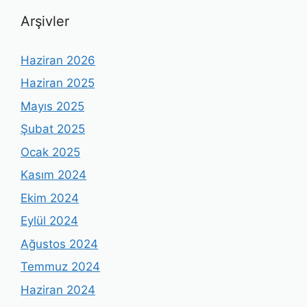
Arşivler
Haziran 2026
Haziran 2025
Mayıs 2025
Şubat 2025
Ocak 2025
Kasım 2024
Ekim 2024
Eylül 2024
Ağustos 2024
Temmuz 2024
Haziran 2024