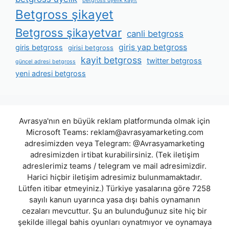
betgross üyelik kayıt
Betgross şikayet
Betgross şikayetvar
canli betgross
giris yap betgross
giris betgross
girisi betgross
kayit betgross
twitter betgross
güncel adresi betgross
yeni adresi betgross
Avrasya'nın en büyük reklam platformunda olmak için
Microsoft Teams:
reklam@avrasyamarketing.com
adresimizden veya Telegram: @Avrasyamarketing
adresimizden irtibat kurabilirsiniz. (Tek iletişim
adreslerimiz teams / telegram ve mail adresimizdir.
Harici hiçbir iletişim adresimiz bulunmamaktadır.
Lütfen itibar etmeyiniz.) Türkiye yasalarına göre 7258
sayılı kanun uyarınca yasa dışı bahis oynamanın
cezaları mevcuttur. Şu an bulunduğunuz site hiç bir
şekilde illegal bahis oyunları oynatmıyor ve oynamaya