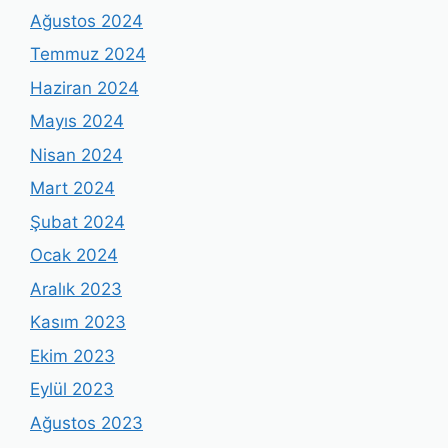
Ağustos 2024
Temmuz 2024
Haziran 2024
Mayıs 2024
Nisan 2024
Mart 2024
Şubat 2024
Ocak 2024
Aralık 2023
Kasım 2023
Ekim 2023
Eylül 2023
Ağustos 2023