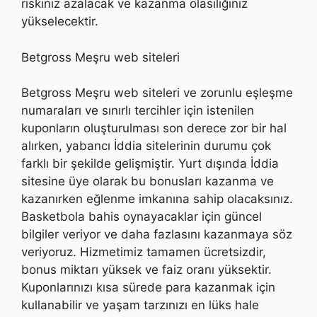
riskiniz azalacak ve kazanma olasılığınız
yükselecektir.
Betgross Meşru web siteleri
Betgross Meşru web siteleri ve zorunlu eşleşme
numaraları ve sınırlı tercihler için istenilen
kuponların oluşturulması son derece zor bir hal
alırken, yabancı İddia sitelerinin durumu çok
farklı bir şekilde gelişmiştir. Yurt dışında İddia
sitesine üye olarak bu bonusları kazanma ve
kazanırken eğlenme imkanına sahip olacaksınız.
Basketbola bahis oynayacaklar için güncel
bilgiler veriyor ve daha fazlasını kazanmaya söz
veriyoruz. Hizmetimiz tamamen ücretsizdir,
bonus miktarı yüksek ve faiz oranı yüksektir.
Kuponlarınızı kısa sürede para kazanmak için
kullanabilir ve yaşam tarzınızı en lüks hale