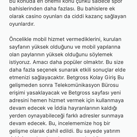
bu konuda en önemli konu çünkü sadece spor
bahislerinden daha fazlası. Bu bahislere ek
olarak casino oyunları da ciddi kazanç sağlayan
oyunlardır.
Öncelikle mobil hizmet vermediklerini, kurulan
sayfanın yüksek olduğunu ve mobil yapılarına
olan paylarının yüksek olduğunu söylemek
istiyoruz. Amacı daha popüler olmaktır. Bu size
daha fazla seçenek sunarak etkili sonuçlar elde
etmenizi sağlayacaktır. Betgross Kolay Giriş Bu
gelişmeden sonra Telekomünikasyon Bürosu
erişimi yasaklayacak ve Betgross sayfası yeni
adresini hemen hizmet vermek için kullanmaya
devam edecek ve İddia hayranlarının kaldığı
yerden oynayabileceği farklı adresler sunmaya
devam edecek. Bu, incelememize hoş bir
gelişme olarak dahil edildi. Bu sayede yatırım