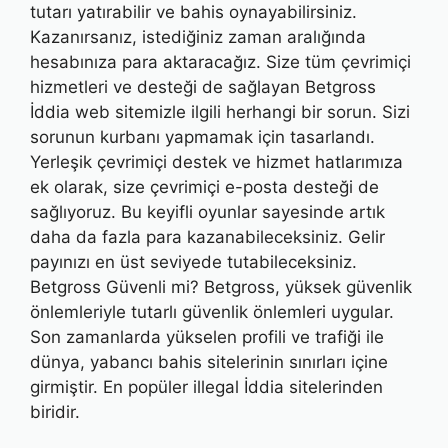
tutarı yatırabilir ve bahis oynayabilirsiniz.
Kazanırsanız, istediğiniz zaman aralığında
hesabınıza para aktaracağız. Size tüm çevrimiçi
hizmetleri ve desteği de sağlayan Betgross
İddia web sitemizle ilgili herhangi bir sorun. Sizi
sorunun kurbanı yapmamak için tasarlandı.
Yerleşik çevrimiçi destek ve hizmet hatlarımıza
ek olarak, size çevrimiçi e-posta desteği de
sağlıyoruz. Bu keyifli oyunlar sayesinde artık
daha da fazla para kazanabileceksiniz. Gelir
payınızı en üst seviyede tutabileceksiniz.
Betgross Güvenli mi? Betgross, yüksek güvenlik
önlemleriyle tutarlı güvenlik önlemleri uygular.
Son zamanlarda yükselen profili ve trafiği ile
dünya, yabancı bahis sitelerinin sınırları içine
girmiştir. En popüler illegal İddia sitelerinden
biridir.