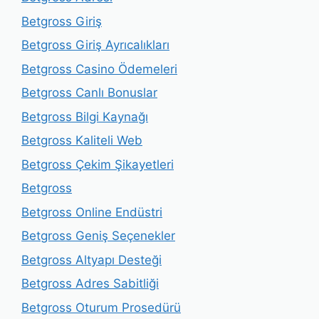
Betgross Giriş
Betgross Giriş Ayrıcalıkları
Betgross Casino Ödemeleri
Betgross Canlı Bonuslar
Betgross Bilgi Kaynağı
Betgross Kaliteli Web
Betgross Çekim Şikayetleri
Betgross
Betgross Online Endüstri
Betgross Geniş Seçenekler
Betgross Altyapı Desteği
Betgross Adres Sabitliği
Betgross Oturum Prosedürü