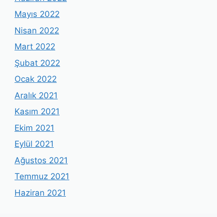
Mayıs 2022
Nisan 2022
Mart 2022
Şubat 2022
Ocak 2022
Aralık 2021
Kasım 2021
Ekim 2021
Eylül 2021
Ağustos 2021
Temmuz 2021
Haziran 2021