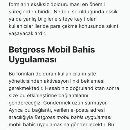
formların eksiksiz doldurulması en önemli
süreçlerden biridir. Nedeni sorulduğunda eksik
ya da yanlış bilgilerle siteye kayıt olan
kullanıcılar ileride para çekme konusunda sıkıntı
yaşayacaklardır.
Betgross Mobil Bahis
Uygulaması
Bu formları dolduran kullanıcıların site
yöneticisinden aktivasyon linki beklemesi
gerekmektedir. Hesabınız doğrulandıktan sonra
size bu etkinleştirme bağlantılarını
göndereceğiz. Göndermek uzun sürmüyor.
Ayrıca bu bağlantı, verilen e-posta adresi
aracılığıyla
Betgross mobil bahis uygulaması
mobil bahis uygulamasına gönderilecektir. Bu