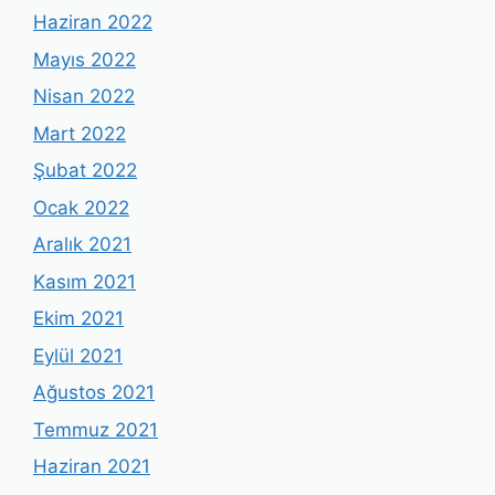
Haziran 2022
Mayıs 2022
Nisan 2022
Mart 2022
Şubat 2022
Ocak 2022
Aralık 2021
Kasım 2021
Ekim 2021
Eylül 2021
Ağustos 2021
Temmuz 2021
Haziran 2021