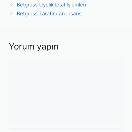
Betgross Üyelik İptal İşlemleri
Betgross Tarafından Lisans
Yorum yapın
Yorum
İsim