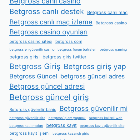
Betgross canlı casino
Betgross canlı destek
Betgross canlı maç
Betgross canlı maç izleme
Betgross casino
Betgross casino oyunları
betgross casino sitesi
betgross com
betgross en güvenilir casino
betgross forum bahisleri
betgross gaming
betgross girisi
betgross giris twitter
Betgross Giriş
Betgross giriş yap
Betgross Güncel
betgross güncel adres
Betgross güncel adresi
Betgross güncel giriş
Betgross güvenilir mi
Betgross güvenilir bahis
betgross güvenilir site
betgross i̇şlem yapmak
betgross kaliteli web
betgross kayıt
betgross katılımcıları
betgross kayıt güvenilir site
betgross kayıt i̇şlemi
betgross kazançlı giriş