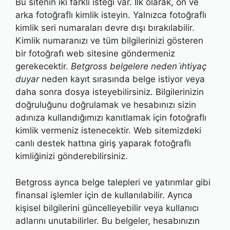
Bu sitenin iki farklı isteği var. İlk olarak, ön ve
arka fotoğraflı kimlik isteyin. Yalnızca fotoğraflı
kimlik seri numaraları devre dışı bırakılabilir.
Kimlik numaranızı ve tüm bilgilerinizi gösteren
bir fotoğrafı web sitesine göndermeniz
gerekecektir.
Betgross belgelere neden i̇htiyaç
duyar
neden kayıt sırasında belge istiyor veya
daha sonra dosya isteyebilirsiniz. Bilgilerinizin
doğruluğunu doğrulamak ve hesabınızı sizin
adınıza kullandığımızı kanıtlamak için fotoğraflı
kimlik vermeniz istenecektir. Web sitemizdeki
canlı destek hattına giriş yaparak fotoğraflı
kimliğinizi gönderebilirsiniz.
Betgross ayrıca belge talepleri ve yatırımlar gibi
finansal işlemler için de kullanılabilir. Ayrıca
kişisel bilgilerini güncelleyebilir veya kullanıcı
adlarını unutabilirler. Bu belgeler, hesabınızın