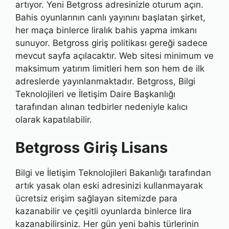
artıyor. Yeni Betgross adresinizle oturum açın.
Bahis oyunlarının canlı yayınını başlatan şirket,
her maça binlerce liralık bahis yapma imkanı
sunuyor. Betgross giriş politikası gereği sadece
mevcut sayfa açılacaktır. Web sitesi minimum ve
maksimum yatırım limitleri hem son hem de ilk
adreslerde yayınlanmaktadır. Betgross, Bilgi
Teknolojileri ve İletişim Daire Başkanlığı
tarafından alınan tedbirler nedeniyle kalıcı
olarak kapatılabilir.
Betgross Giriş Lisans
Bilgi ve İletişim Teknolojileri Bakanlığı tarafından
artık yasak olan eski adresinizi kullanmayarak
ücretsiz erişim sağlayan sitemizde para
kazanabilir ve çeşitli oyunlarda binlerce lira
kazanabilirsiniz. Her gün yeni bahis türlerinin