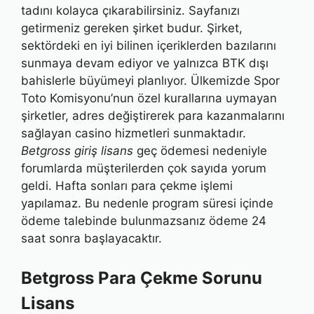
tadını kolayca çıkarabilirsiniz. Sayfanızı
getirmeniz gereken şirket budur. Şirket,
sektördeki en iyi bilinen içeriklerden bazılarını
sunmaya devam ediyor ve yalnızca BTK dışı
bahislerle büyümeyi planlıyor. Ülkemizde Spor
Toto Komisyonu’nun özel kurallarına uymayan
şirketler, adres değiştirerek para kazanmalarını
sağlayan casino hizmetleri sunmaktadır.
Betgross giriş lisans
geç ödemesi nedeniyle
forumlarda müşterilerden çok sayıda yorum
geldi. Hafta sonları para çekme işlemi
yapılamaz. Bu nedenle program süresi içinde
ödeme talebinde bulunmazsanız ödeme 24
saat sonra başlayacaktır.
Betgross Para Çekme Sorunu
Lisans