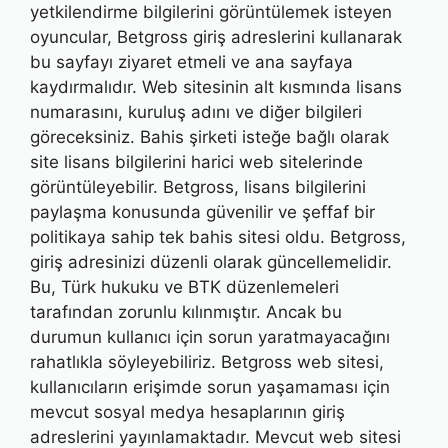
yetkilendirme bilgilerini görüntülemek isteyen
oyuncular, Betgross giriş adreslerini kullanarak
bu sayfayı ziyaret etmeli ve ana sayfaya
kaydırmalıdır. Web sitesinin alt kısmında lisans
numarasını, kuruluş adını ve diğer bilgileri
göreceksiniz. Bahis şirketi isteğe bağlı olarak
site lisans bilgilerini harici web sitelerinde
görüntüleyebilir. Betgross, lisans bilgilerini
paylaşma konusunda güvenilir ve şeffaf bir
politikaya sahip tek bahis sitesi oldu. Betgross,
giriş adresinizi düzenli olarak güncellemelidir.
Bu, Türk hukuku ve BTK düzenlemeleri
tarafından zorunlu kılınmıştır. Ancak bu
durumun kullanıcı için sorun yaratmayacağını
rahatlıkla söyleyebiliriz. Betgross web sitesi,
kullanıcıların erişimde sorun yaşamaması için
mevcut sosyal medya hesaplarının giriş
adreslerini yayınlamaktadır. Mevcut web sitesi