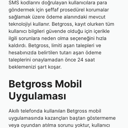
SMS kodlarını doğrulayan kullanıcılara para
göndermek için şeffaf prosedürel korumalar
sağlamak üzere ödeme alanındaki mevcut
teknolojiyi kullanır. Betgross, kayıt olurken tüm
kullanıcı bilgileri güvende olduğu için içerikle
ilgili sorunlara neden olma seçeneğini hızla
kaldırdı. Betgross, limiti aşan talepleri ve
hesabınızda belirtilen tutarı aşan ödeme
taleplerini onaylamadan önce 24 saat
beklemenizi şart koşar.
Betgross Mobil
Uygulaması
Akıllı telefonda kullanılan Betgross mobil
uygulamasında kazançları baştan göstermeme
veya oyundan atılma sorunu yoktur, kullanıcı