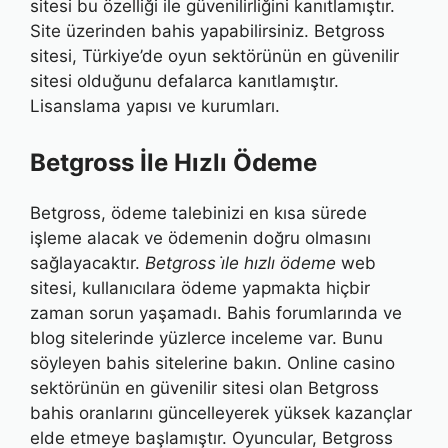
sitesi bu özelliği ile güvenilirliğini kanıtlamıştır.
Site üzerinden bahis yapabilirsiniz. Betgross
sitesi, Türkiye’de oyun sektörünün en güvenilir
sitesi olduğunu defalarca kanıtlamıştır.
Lisanslama yapısı ve kurumları.
Betgross İle Hızlı Ödeme
Betgross, ödeme talebinizi en kısa sürede
işleme alacak ve ödemenin doğru olmasını
sağlayacaktır.
Betgross i̇le hızlı ödeme
web
sitesi, kullanıcılara ödeme yapmakta hiçbir
zaman sorun yaşamadı. Bahis forumlarında ve
blog sitelerinde yüzlerce inceleme var. Bunu
söyleyen bahis sitelerine bakın. Online casino
sektörünün en güvenilir sitesi olan Betgross
bahis oranlarını güncelleyerek yüksek kazançlar
elde etmeye başlamıştır. Oyuncular, Betgross