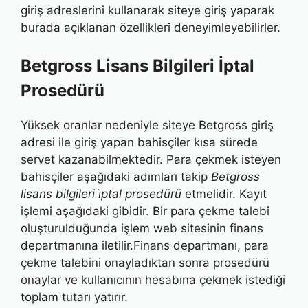
giriş adreslerini kullanarak siteye giriş yaparak
burada açıklanan özellikleri deneyimleyebilirler.
Betgross Lisans Bilgileri İptal
Prosedürü
Yüksek oranlar nedeniyle siteye Betgross giriş
adresi ile giriş yapan bahisçiler kısa sürede
servet kazanabilmektedir. Para çekmek isteyen
bahisçiler aşağıdaki adımları takip
Betgross
lisans bilgileri i̇ptal prosedürü
etmelidir. Kayıt
işlemi aşağıdaki gibidir. Bir para çekme talebi
oluşturulduğunda işlem web sitesinin finans
departmanına iletilir.Finans departmanı, para
çekme talebini onayladıktan sonra prosedürü
onaylar ve kullanıcının hesabına çekmek istediği
toplam tutarı yatırır.