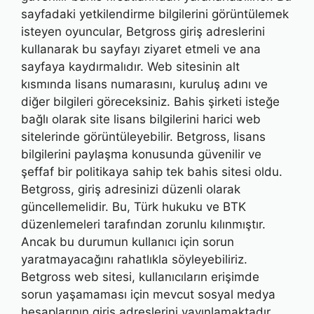
sayfadaki yetkilendirme bilgilerini görüntülemek
isteyen oyuncular, Betgross giriş adreslerini
kullanarak bu sayfayı ziyaret etmeli ve ana
sayfaya kaydırmalıdır. Web sitesinin alt
kısmında lisans numarasını, kuruluş adını ve
diğer bilgileri göreceksiniz. Bahis şirketi isteğe
bağlı olarak site lisans bilgilerini harici web
sitelerinde görüntüleyebilir. Betgross, lisans
bilgilerini paylaşma konusunda güvenilir ve
şeffaf bir politikaya sahip tek bahis sitesi oldu.
Betgross, giriş adresinizi düzenli olarak
güncellemelidir. Bu, Türk hukuku ve BTK
düzenlemeleri tarafından zorunlu kılınmıştır.
Ancak bu durumun kullanıcı için sorun
yaratmayacağını rahatlıkla söyleyebiliriz.
Betgross web sitesi, kullanıcıların erişimde
sorun yaşamaması için mevcut sosyal medya
hesaplarının giriş adreslerini yayınlamaktadır.