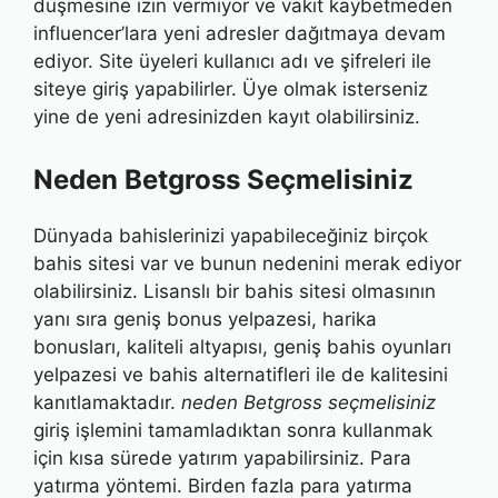
düşmesine izin vermiyor ve vakit kaybetmeden
influencer’lara yeni adresler dağıtmaya devam
ediyor. Site üyeleri kullanıcı adı ve şifreleri ile
siteye giriş yapabilirler. Üye olmak isterseniz
yine de yeni adresinizden kayıt olabilirsiniz.
Neden Betgross Seçmelisiniz
Dünyada bahislerinizi yapabileceğiniz birçok
bahis sitesi var ve bunun nedenini merak ediyor
olabilirsiniz. Lisanslı bir bahis sitesi olmasının
yanı sıra geniş bonus yelpazesi, harika
bonusları, kaliteli altyapısı, geniş bahis oyunları
yelpazesi ve bahis alternatifleri ile de kalitesini
kanıtlamaktadır.
neden Betgross seçmelisiniz
giriş işlemini tamamladıktan sonra kullanmak
için kısa sürede yatırım yapabilirsiniz. Para
yatırma yöntemi. Birden fazla para yatırma