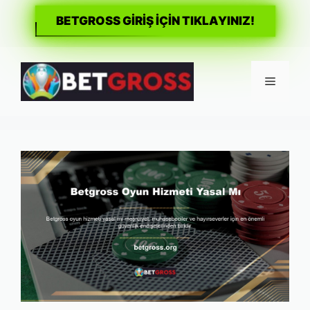
BETGROSS GİRİŞ İÇİN TIKLAYINIZ!
İçeriğe
atla
Menü