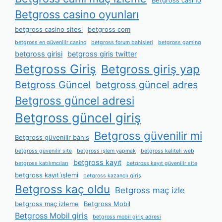
Betgross casino oyunları
betgross casino sitesi
betgross com
betgross en güvenilir casino
betgross forum bahisleri
betgross gaming
betgross girisi
betgross giris twitter
Betgross Giriş
Betgross giriş yap
Betgross Güncel
betgross güncel adres
Betgross güncel adresi
Betgross güncel giriş
Betgross güvenilir mi
Betgross güvenilir bahis
betgross güvenilir site
betgross i̇şlem yapmak
betgross kaliteli web
betgross kayıt
betgross katılımcıları
betgross kayıt güvenilir site
betgross kayıt i̇şlemi
betgross kazançlı giriş
Betgross kaç oldu
Betgross maç izle
betgross maç izleme
Betgross Mobil
Betgross Mobil giriş
betgross mobil giriş adresi