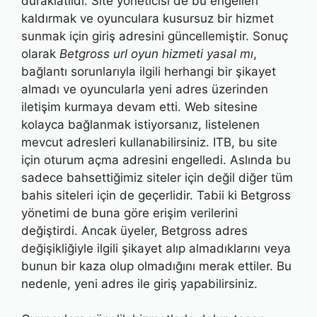
duraklatıldı. Site yöneticisi de bu engelleri
kaldırmak ve oyunculara kusursuz bir hizmet
sunmak için giriş adresini güncellemiştir. Sonuç
olarak
Betgross url oyun hizmeti yasal mı
,
bağlantı sorunlarıyla ilgili herhangi bir şikayet
almadı ve oyuncularla yeni adres üzerinden
iletişim kurmaya devam etti. Web sitesine
kolayca bağlanmak istiyorsanız, listelenen
mevcut adresleri kullanabilirsiniz. ITB, bu site
için oturum açma adresini engelledi. Aslında bu
sadece bahsettiğimiz siteler için değil diğer tüm
bahis siteleri için de geçerlidir. Tabii ki Betgross
yönetimi de buna göre erişim verilerini
değiştirdi. Ancak üyeler, Betgross adres
değişikliğiyle ilgili şikayet alıp almadıklarını veya
bunun bir kaza olup olmadığını merak ettiler. Bu
nedenle, yeni adres ile giriş yapabilirsiniz.