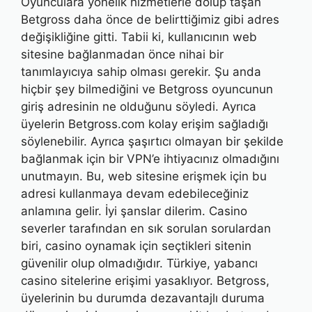
Oyunculara yönelik hizmetlerle dolup taşan
Betgross daha önce de belirttiğimiz gibi adres
değişikliğine gitti. Tabii ki, kullanıcının web
sitesine bağlanmadan önce nihai bir
tanımlayıcıya sahip olması gerekir. Şu anda
hiçbir şey bilmediğini ve Betgross oyuncunun
giriş adresinin ne olduğunu söyledi. Ayrıca
üyelerin Betgross.com kolay erişim sağladığı
söylenebilir. Ayrıca şaşırtıcı olmayan bir şekilde
bağlanmak için bir VPN’e ihtiyacınız olmadığını
unutmayın. Bu, web sitesine erişmek için bu
adresi kullanmaya devam edebileceğiniz
anlamına gelir. İyi şanslar dilerim. Casino
severler tarafından en sık sorulan sorulardan
biri, casino oynamak için seçtikleri sitenin
güvenilir olup olmadığıdır. Türkiye, yabancı
casino sitelerine erişimi yasaklıyor. Betgross,
üyelerinin bu durumda dezavantajlı duruma