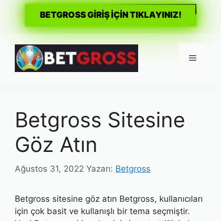
BETGROSS GİRİŞ İÇİN TIKLAYINIZ!
İçeriğe
atla
Menü
Betgross Sitesine
Göz Atın
Ağustos 31, 2022
Yazarı:
Betgross
Betgross sitesine göz atın Betgross, kullanıcıları
için çok basit ve kullanışlı bir tema seçmiştir.