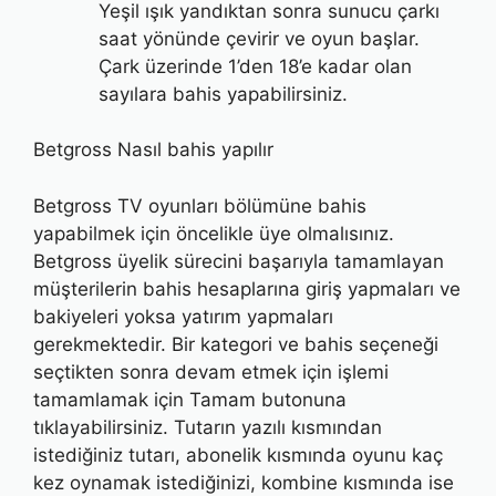
Yeşil ışık yandıktan sonra sunucu çarkı
saat yönünde çevirir ve oyun başlar.
Çark üzerinde 1’den 18’e kadar olan
sayılara bahis yapabilirsiniz.
Betgross Nasıl bahis yapılır
Betgross TV oyunları bölümüne bahis
yapabilmek için öncelikle üye olmalısınız.
Betgross üyelik sürecini başarıyla tamamlayan
müşterilerin bahis hesaplarına giriş yapmaları ve
bakiyeleri yoksa yatırım yapmaları
gerekmektedir. Bir kategori ve bahis seçeneği
seçtikten sonra devam etmek için işlemi
tamamlamak için Tamam butonuna
tıklayabilirsiniz. Tutarın yazılı kısmından
istediğiniz tutarı, abonelik kısmında oyunu kaç
kez oynamak istediğinizi, kombine kısmında ise