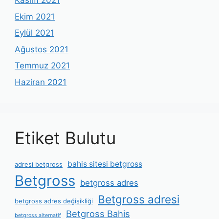
Kasım 2021
Ekim 2021
Eylül 2021
Ağustos 2021
Temmuz 2021
Haziran 2021
Etiket Bulutu
bahis sitesi betgross
adresi betgross
Betgross
betgross adres
Betgross adresi
betgross adres değişikliği
Betgross Bahis
betgross alternatif