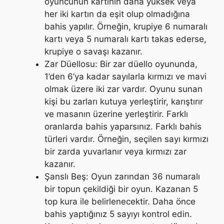
oyuncunun kartının daha yüksek veya
her iki kartın da eşit olup olmadığına
bahis yapılır. Örneğin, krupiye 6 numaralı
kartı veya 5 numaralı kartı takas ederse,
krupiye o savaşı kazanır.
Zar Düellosu: Bir zar düello oyununda,
1’den 6’ya kadar sayılarla kırmızı ve mavi
olmak üzere iki zar vardır. Oyunu sunan
kişi bu zarları kutuya yerleştirir, karıştırır
ve masanın üzerine yerleştirir. Farklı
oranlarda bahis yaparsınız. Farklı bahis
türleri vardır. Örneğin, seçilen sayı kırmızı
bir zarda yuvarlanır veya kırmızı zar
kazanır.
Şanslı Beş: Oyun zarından 36 numaralı
bir topun çekildiği bir oyun. Kazanan 5
top kura ile belirlenecektir. Daha önce
bahis yaptığınız 5 sayıyı kontrol edin.