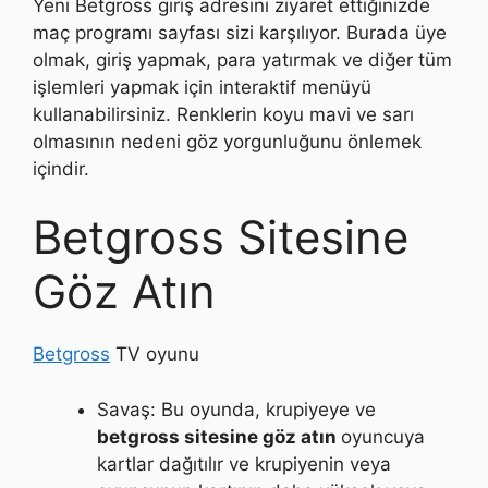
Yeni Betgross giriş adresini ziyaret ettiğinizde
maç programı sayfası sizi karşılıyor. Burada üye
olmak, giriş yapmak, para yatırmak ve diğer tüm
işlemleri yapmak için interaktif menüyü
kullanabilirsiniz. Renklerin koyu mavi ve sarı
olmasının nedeni göz yorgunluğunu önlemek
içindir.
Betgross Sitesine
Göz Atın
Betgross
TV oyunu
Savaş: Bu oyunda, krupiyeye ve
betgross sitesine göz atın
oyuncuya
kartlar dağıtılır ve krupiyenin veya