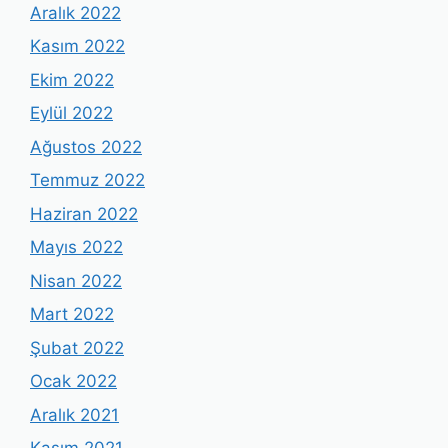
Aralık 2022
Kasım 2022
Ekim 2022
Eylül 2022
Ağustos 2022
Temmuz 2022
Haziran 2022
Mayıs 2022
Nisan 2022
Mart 2022
Şubat 2022
Ocak 2022
Aralık 2021