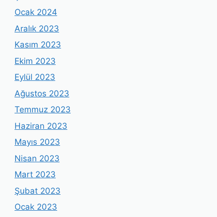
Ocak 2024
Aralık 2023
Kasım 2023
Ekim 2023
Eylül 2023
Ağustos 2023
Temmuz 2023
Haziran 2023
Mayıs 2023
Nisan 2023
Mart 2023
Şubat 2023
Ocak 2023