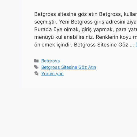
Betgross sitesine göz atın Betgross, kullanı
seçmiştir. Yeni Betgross giriş adresini ziya
Burada üye olmak, giriş yapmak, para yatı
menüyü kullanabilirsiniz. Renklerin koyu 
önlemek içindir. Betgross Sitesine Göz …
Kategoriler
Betgross
Etiketler
Betgross Sitesine Göz Atın
Yorum yap