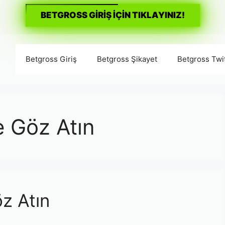
BETGROSS GİRİŞ İÇİN TIKLAYINIZ!
Betgross Giriş
Betgross Şikayet
Betgross Twi
e Göz Atın
z Atın