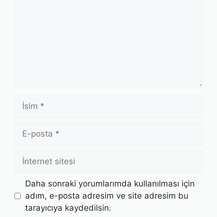
İsim
E-
posta
İnternet
sitesi
Daha sonraki yorumlarımda kullanılması için
adım, e-posta adresim ve site adresim bu
tarayıcıya kaydedilsin.