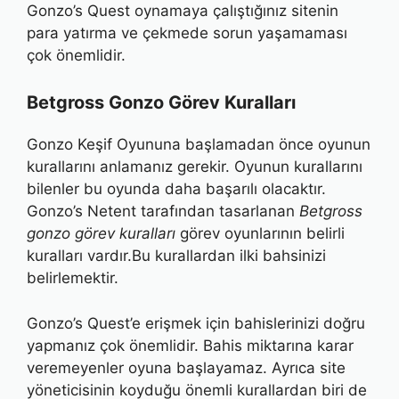
Gonzo’s Quest oynamaya çalıştığınız sitenin
para yatırma ve çekmede sorun yaşamaması
çok önemlidir.
Betgross Gonzo Görev Kuralları
Gonzo Keşif Oyununa başlamadan önce oyunun
kurallarını anlamanız gerekir. Oyunun kurallarını
bilenler bu oyunda daha başarılı olacaktır.
Gonzo’s Netent tarafından tasarlanan
Betgross
gonzo görev kuralları
görev oyunlarının belirli
kuralları vardır.Bu kurallardan ilki bahsinizi
belirlemektir.
Gonzo’s Quest’e erişmek için bahislerinizi doğru
yapmanız çok önemlidir. Bahis miktarına karar
veremeyenler oyuna başlayamaz. Ayrıca site
yöneticisinin koyduğu önemli kurallardan biri de