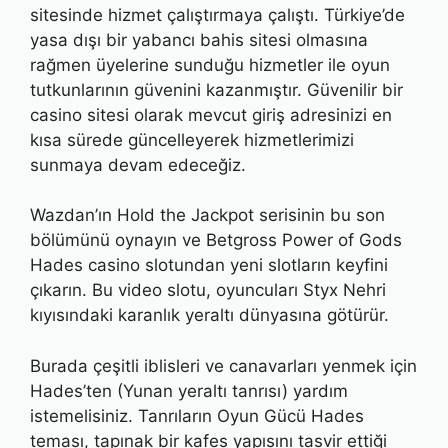
sitesinde hizmet çalıştırmaya çalıştı. Türkiye’de
yasa dışı bir yabancı bahis sitesi olmasına
rağmen üyelerine sunduğu hizmetler ile oyun
tutkunlarının güvenini kazanmıştır. Güvenilir bir
casino sitesi olarak mevcut giriş adresinizi en
kısa sürede güncelleyerek hizmetlerimizi
sunmaya devam edeceğiz.
Wazdan’ın Hold the Jackpot serisinin bu son
bölümünü oynayın ve Betgross Power of Gods
Hades casino slotundan yeni slotların keyfini
çıkarın. Bu video slotu, oyuncuları Styx Nehri
kıyısındaki karanlık yeraltı dünyasına götürür.
Burada çeşitli iblisleri ve canavarları yenmek için
Hades’ten (Yunan yeraltı tanrısı) yardım
istemelisiniz. Tanrıların Oyun Gücü Hades
teması, tapınak bir kafes yapısını tasvir ettiği