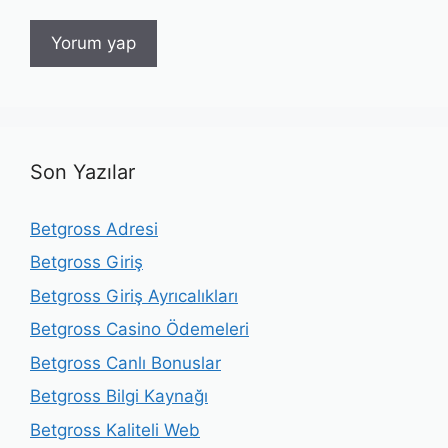
Son Yazılar
Betgross Adresi
Betgross Giriş
Betgross Giriş Ayrıcalıkları
Betgross Casino Ödemeleri
Betgross Canlı Bonuslar
Betgross Bilgi Kaynağı
Betgross Kaliteli Web