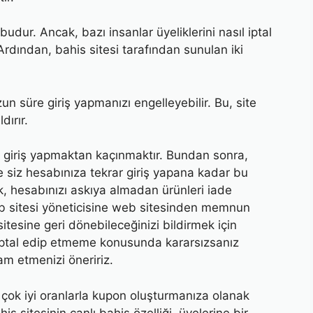
budur. Ancak, bazı insanlar üyeliklerini nasıl iptal
rdından, bahis sitesi tarafından sunulan iki
n süre giriş yapmanızı engelleyebilir. Bu, site
dırır.
e giriş yapmaktan kaçınmaktır. Bundan sonra,
siz hesabınıza tekrar giriş yapana kadar bu
k, hesabınızı askıya almadan ürünleri iade
eb sitesi yöneticisine web sitesinden memnun
esine geri dönebileceğinizi bildirmek için
i iptal edip etmeme konusunda kararsızsanız
am etmenizi öneririz.
çok iyi oranlarla kupon oluşturmanıza olanak
is sitesinin canlı bahis özelliği, üyelerine bir