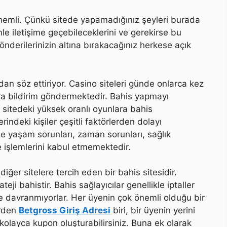
önemli. Çünkü sitede yapamadığınız şeyleri burada
nle iletişime geçebileceklerini ve gerekirse bu
e gönderilerinizin altına bırakacağınız herkese açık
an söz ettiriyor. Casino siteleri günde onlarca kez
lara bildirim göndermektedir. Bahis yapmayı
e sitedeki yüksek oranlı oyunlara bahis
rindeki kişiler çeşitli faktörlerden dolayı
ite yaşam sorunları, zaman sorunları, sağlık
e işlemlerini kabul etmemektedir.
diğer sitelere tercih eden bir bahis sitesidir.
eji bahistir. Bahis sağlayıcılar genellikle iptaller
 davranmıyorlar. Her üyenin çok önemli olduğu bir
erden
Betgross Giriş Adresi
biri, bir üyenin yerini
 kolayca kupon oluşturabilirsiniz. Buna ek olarak