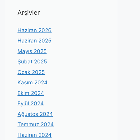
Arşivler
Haziran 2026
Haziran 2025
Mayıs 2025
Şubat 2025
Ocak 2025
Kasım 2024
Ekim 2024
Eylül 2024
Ağustos 2024
Temmuz 2024
Haziran 2024