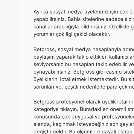
Ayrıca sosyal medya üyelerimiz için çok 
yapabilirsiniz. Bahis sitelerine sadece sizi
kanallar aracılığıyla bildirirsiniz. Özellikl
yorumlar çok ilgi çekici olacaktır.
Betgross, sosyal medya hesaplarıyla adınd
paylaşım yaparak takip ettikleri kullanıcı
seviyorsanız bu hesapları takip edebilir v
oynayabilirsiniz. Betgross gibi casino sitele
üyeliklerini iptal etmek istemektedir. Bu s
sorunları vb. çeşitli nedenlerle para çekm
Betgross profesyonel olarak üyelik iptalini 
kategoriye tıklayın. Buradaki en önemli strat
konusunda çok duygusal ve profesyonelce
alanda, kaçınmak isteyeceğiniz son şeyl
değiştirmektir. Bu ölçümlere dayalı olarak