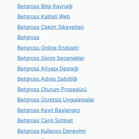
Betgross Bilgi Kaynağı
Betgross Kaliteli Web
Betgross Çekim Şikayetleri
Betgross
Betgross Online Endüstri
Betgross Geniş Seçenekler
Betgross Altyapı Desteği
Betgross Adres Sabitliği
Betgross Oturum Prosedürü
Betgross Ücretsiz Uygulamalar
Betgross Kayıt Başlangıcı
Betgross Canlı Sohbet
Betgross Kullanıcı Deneyimi