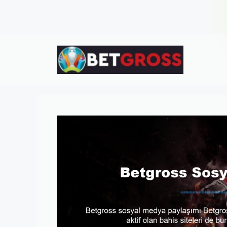
İçeriğe
atla