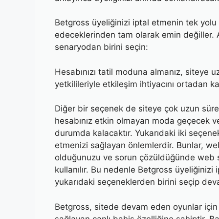
Betgross üyeliğinizi iptal etmenin tek yolu 
edeceklerinden tam olarak emin değiller. A
senaryodan birini seçin:
Hesabınızı tatil moduna almanız, siteye uzu
yetkilileriyle etkileşim ihtiyacını ortadan kal
Diğer bir seçenek de siteye çok uzun sür
hesabınız etkin olmayan moda geçecek ve 
durumda kalacaktır. Yukarıdaki iki seçene
etmenizi sağlayan önlemlerdir. Bunlar, w
olduğunuzu ve sorun çözüldüğünde web sit
kullanılır. Bu nedenle Betgross üyeliğiniz
yukarıdaki seçeneklerden birini seçip dev
Betgross, sitede devam eden oyunlar için 
sağlayan canlı bahis özelliğine sahiptir. Bah