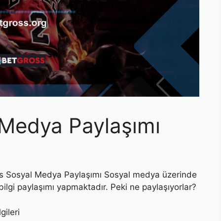
 Medya Paylaşımı
ss Sosyal Medya Paylaşımı Sosyal medya üzerinde
a bilgi paylaşımı yapmaktadır. Peki ne paylaşıyorlar?
gileri