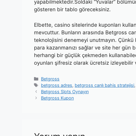
yapabilmektedir.Soldaki “Yuvalar” bölümün
gösteren bir tablo göreceksiniz.
Elbette, casino sitelerinde kuponları kulla
mevcuttur. Bunların arasında Betgross can
teknolojisini denemeyi unutmayın. Çünkü bah
para kazanmanızı sağlar ve site her gün bu
herhangi bir güçlük çekmeden kullanabilec
oyunları şifresiz olarak ücretsiz izleyebilir
Kategoriler
Betgross
Etiketler
betgross adres
,
betgross canlı bahis stratejisi
Betgross Slots Oynayın
Betgross Kupon