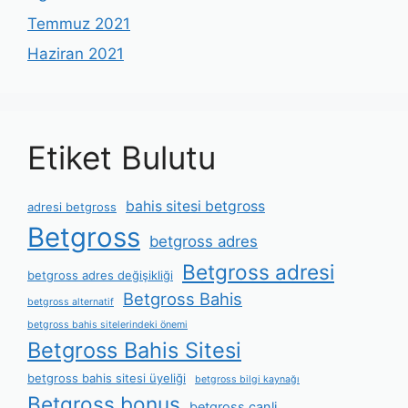
Temmuz 2021
Haziran 2021
Etiket Bulutu
bahis sitesi betgross
adresi betgross
Betgross
betgross adres
Betgross adresi
betgross adres değişikliği
Betgross Bahis
betgross alternatif
betgross bahis sitelerindeki önemi
Betgross Bahis Sitesi
betgross bahis sitesi üyeliği
betgross bilgi kaynağı
Betgross bonus
betgross canli