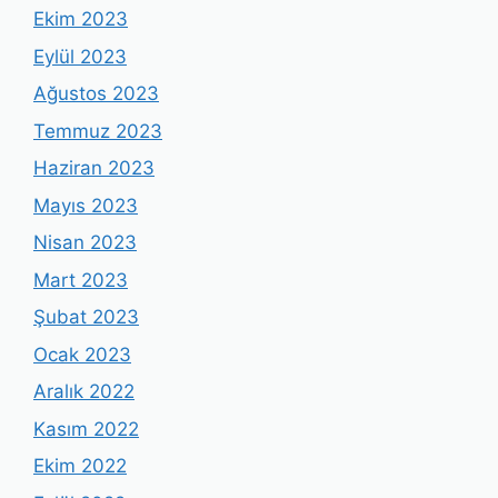
Ekim 2023
Eylül 2023
Ağustos 2023
Temmuz 2023
Haziran 2023
Mayıs 2023
Nisan 2023
Mart 2023
Şubat 2023
Ocak 2023
Aralık 2022
Kasım 2022
Ekim 2022